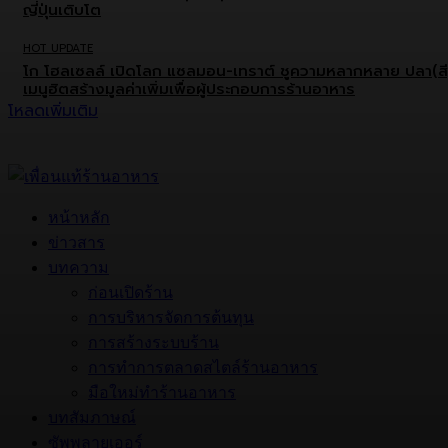
ญี่ปุ่นเติบโต
HOT UPDATE
โก โฮลเซลล์ เปิดโลก แซลมอน-เทราต์ ชูความหลากหลาย ปลา(สี
เมนูฮิตสร้างมูลค่าเพิ่มเพื่อผู้ประกอบการร้านอาหาร
โหลดเพิ่มเติม
หน้าหลัก
ข่าวสาร
บทความ
ก่อนเปิดร้าน
การบริหารจัดการต้นทุน
การสร้างระบบร้าน
การทำการตลาดสไตล์ร้านอาหาร
มือใหม่ทำร้านอาหาร
บทสัมภาษณ์
ซัพพลายเออร์