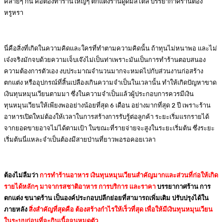
คล้ายๆ กัน คือต้องทำร้านใหญ่ๆ ตกแต่งร้านดูดีมีสไตล์ บรรยากาศร้านต้อง
หรูหรา
นี่คือสิ่งที่เกิดในความคิดและใครที่ทำตามความคิดนั้น ถ้าทุนไม่หนาพอ และไม่
เจ๋งจริงมักจบด้วยความเจ็บเจ๊งไม่เป็นท่าเพราะมันเป็นการทำร้านตอบสนอง
ความต้องการตัวเอง งบประมาณจำนวนมากจะหมดไปกับส่วนงานก่อสร้าง
ตกแต่ง หรืออุปกรณ์ที่สิ้นเปลืองเกินความจำเป็นในเวลานั้น ทำให้เกิดปัญหาขาด
เงินทุนหมุนเวียนตามมา ซึ่งในความจำเป็นแล้วผู้ประกอบการควรมีเงิน
ทุนหมุนเวียนให้เพียงพออย่างน้อยที่สุด 6 เดือน อย่างมากที่สุด 2 ปี เพราะร้าน
อาหารเปิดใหม่ต้องให้เวลาในการสร้างการรับรู้ต่อลูกค้า ระยะเริ่มแรกรายได้
จากยอดขายอาจไม่ได้ตามเป้า ในขณะที่รายจ่ายจะสูงในระยะเริ่มต้น ซึ่งระยะ
เริ่มต้นนี่แหละจำเป็นต้องมีสายป่านที่ยาวพอรอคอยเวลา
ต้องไม่ลืมว่า
การทำร้านอาหาร เงินทุนหมุนเวียนสำคัญมากและส่วนที่ก่อให้เกิด
รายได้หลักๆ มาจากรสชาติอาหาร การบริการ และราคา
บรรยากาศร้าน การ
ตกแต่ง ขนาดร้าน เป็นองค์ประกอบปลีกย่อยที่สามารถเพิ่มเติม ปรับปรุงได้ใน
ภายหลัง
สิ่งสำคัญที่สุดคือ ต้องสร้างกำไรให้เร็วที่สุด เพื่อให้มีเงินทุนหมุนเวียน
ในระบบก่อนที่จะกินเนื้อจนหมดตัว