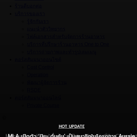
ร้านดีบอกต่อ
บริการของเรา
รู้จักกับเรา
แนะนำตัววิทยากร
ไฟล์เอกสารสำหรับจัดการร้านอาหาร
บริการที่ปรึกษาร้านอาหาร One to One
บริการถ่ายภาพและทำรูปเล่มเมนู
คอร์สสัมมนาออนไซต์
Cost Control
Operation
พัฒนาผู้จัดการร้าน
RSDE
คอร์สสัมมนาออนไลน์
Private Course
©
HOT UPDATE
HOT UPDATE
MARKETING
Mercy Republic ร้านอาหาร Pure Vegan ที่ฉีก Concep
เริ่มต้นเปิดธุรกิจร้านอาหารอย่างไร ให้ร้านเป็นที่รู้จักยอดขาย
MLA เปิดตัว ‘ปิยะ ดั่นคุ้ม’ เป็นสมาชิกในโครงการ Aussie