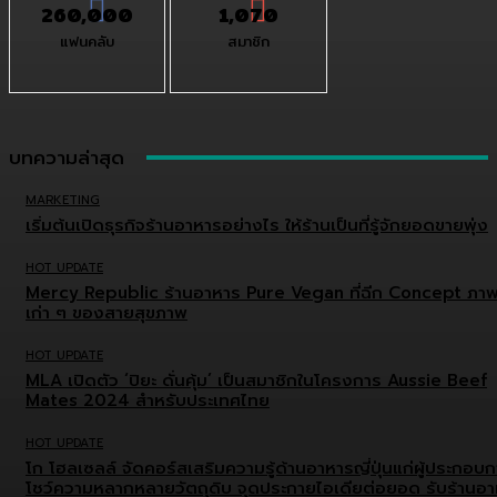
260,000
1,070
แฟนคลับ
สมาชิก
บทความล่าสุด
MARKETING
เริ่มต้นเปิดธุรกิจร้านอาหารอย่างไร ให้ร้านเป็นที่รู้จักยอดขายพุ่ง
HOT UPDATE
Mercy Republic ร้านอาหาร Pure Vegan ที่ฉีก Concept ภา
เก่า ๆ ของสายสุขภาพ
HOT UPDATE
MLA เปิดตัว ‘ปิยะ ดั่นคุ้ม’ เป็นสมาชิกในโครงการ Aussie Beef
Mates 2024 สำหรับประเทศไทย
HOT UPDATE
โก โฮลเซลล์ จัดคอร์สเสริมความรู้ด้านอาหารญี่ปุ่นแก่ผู้ประกอบ
โชว์ความหลากหลายวัตถุดิบ จุดประกายไอเดียต่อยอด รับร้านอ