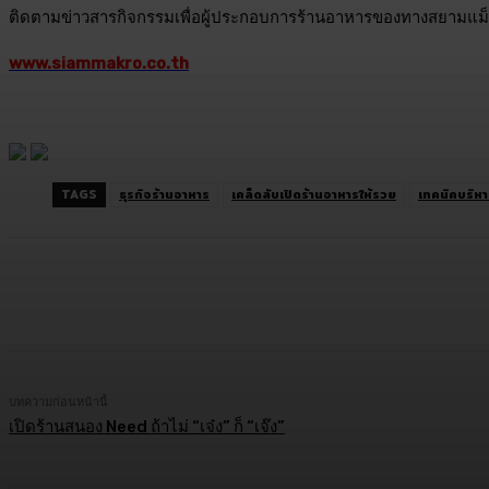
ติดตามข่าวสารกิจกรรมเพื่อผู้ประกอบการร้านอาหารของทางสยามแม็ค
www.siammakro.co.th
TAGS
ธุรกิจร้านอาหาร
เคล็ดลับเปิดร้านอาหารให้รวย
เทคนิคบริหา
แบ่งปัน
Facebook
Twitter
C
บทความก่อนหน้านี้
เปิดร้านสนอง Need ถ้าไม่ “เจ๋ง” ก็ “เจ๊ง”