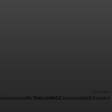
บทความถัดไป
รั้งแรกของภาคเหนือ “Makro HoReCa” มหกรรมของคนทำร้านอาหาร