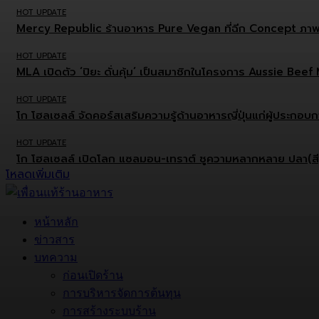
HOT UPDATE
Mercy Republic ร้านอาหาร Pure Vegan ที่ฉีก Concept ภาพ
HOT UPDATE
MLA เปิดตัว ‘ปิยะ ดั่นคุ้ม’ เป็นสมาชิกในโครงการ Aussie Be
HOT UPDATE
โก โฮลเซลล์ จัดคอร์สเสริมความรู้ด้านอาหารญี่ปุ่นแก่ผู้ประกอ
HOT UPDATE
โก โฮลเซลล์ เปิดโลก แซลมอน-เทราต์ ชูความหลากหลาย ปลา(สี)ส้
โหลดเพิ่มเติม
หน้าหลัก
ข่าวสาร
บทความ
ก่อนเปิดร้าน
การบริหารจัดการต้นทุน
การสร้างระบบร้าน