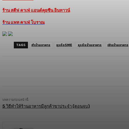
ร้าน สตีฟ คาเฟ่ แอนด์คุยซีน อินทาวน์
ร้าน แพท คาเฟ่ โบราณ
TAGS
ทำร้านอาหาร
ธุรกิจSME
ธุรกิจร้านอาหาร
เปิดร้านอาหาร
แบ่งปัน
Facebook
Twitter
C
บทความก่อนหน้านี้
5 วิธีทำให้ร้านอาหารมีลูกค้าขาประจำ (ตอนจบ)