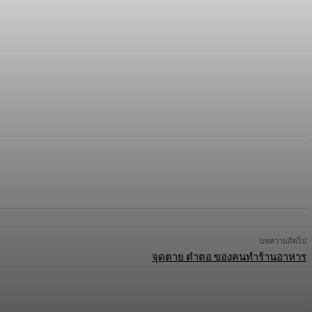
บทความถัดไป
จุดตาย ตำตอ ของคนทำร้านอาหาร