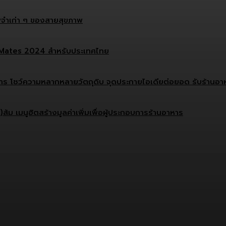
จำเก่า ๆ ของสายสุขภาพ
ef Mates 2024 สำหรับประเทศไทย
บการ โชว์ความหลากหลายวัตถุดิบ จุดประกายไอเดียต่อยอด รับร้านอาหา
ม เมนูฮิตสร้างมูลค่าเพิ่มเพื่อผู้ประกอบการร้านอาหาร