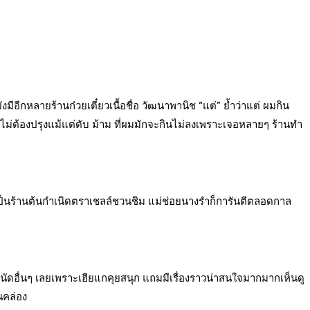
ีอีกหลายร้านก๋วยเตี๋ยวเนื้อชื่อ วัฒนาพานิช “แต่” ย้ำว่าแต่ ผมกิน
ที่ไม่ต้องปรุงแม้แต่ตับ ม้าม ที่ผมมักจะกินไม่ลงเพราะเจอหลายๆ ร้านทำ
งขนาดเป็นร้านต้นกำเนิดตราเชลล์ชวนชิม แม่ช่อยนางรำก็การันตีตลอดกาล
นัดอื่นๆ เลยเพราะเฮียแกคุยสนุก แถมมีเรื่องราวน่าสนใจมากมากเห็นดู
นคล่อง