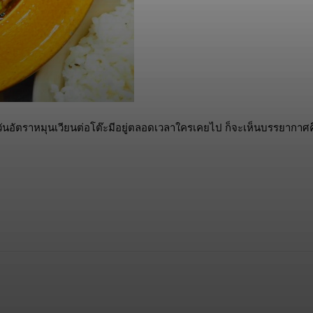
 ทุกวันอัตราหมุนเวียนต่อโต๊ะมีอยู่ตลอดเวลาใครเคยไป ก็จะเห็นบรรยากาศ
opy URL