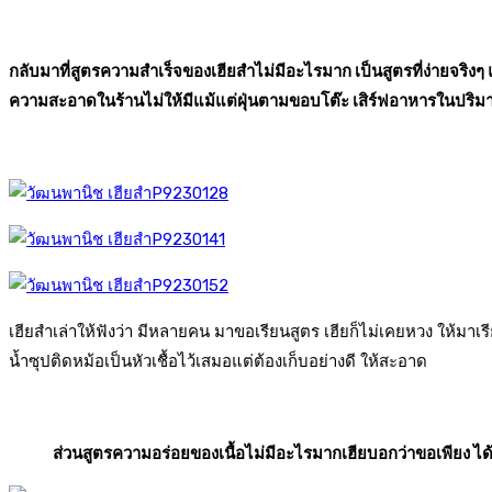
กลับมาที่สูตรความสำเร็จของเฮียสำไม่มีอะไรมาก เป็นสูตรที่ง่ายจริงๆ
ความสะอาดในร้านไม่ให้มีแม้แต่ฝุ่นตามขอบโต๊ะ เสิร์ฟอาหารในปริมาณที
เฮียสำเล่าให้ฟังว่า มีหลายคน มาขอเรียนสูตร เฮียก็ไม่เคยหวง ให้มาเรีย
น้ำซุปติดหม้อเป็นหัวเชื้อไว้เสมอแต่ต้องเก็บอย่างดี ให้สะอาด
ส่วนสูตรความอร่อยของเนื้อไม่มีอะไรมากเฮียบอกว่าขอเพียง ได้