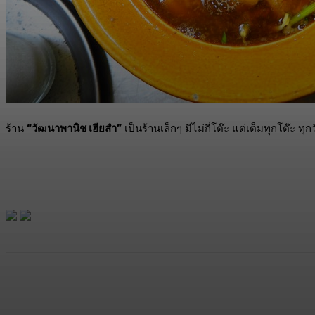
ร้าน
“วัฒนาพานิช เฮียสำ”
เป็นร้านเล็กๆ มีไม่กี่โต๊ะ แต่เต็มทุกโต๊ะ
แบ่งปัน
Facebook
Twitter
C