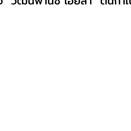
ื้อ “วัฒนพานิช เฮียสำ“ ต้นกำ