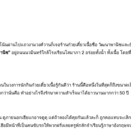
น้นผ่านไปแถวงามวงศ์วานก็เจอร้านก๋วยเตี๋ยวเนื้อชื่อ วัฒนาพานิชและยังม
านิช”
อยู่ถนนนวมินทร์ใกล้โรงเรียนโสมาภา 2 อร่อยทั้งน้ำ ทั้งเนื้อ โดย
คนในวงการนักกินก๋วยเตี๋ยวเนื้อรู้กันดีว่า ร้านนี้คือหนึ่งในที่สุดก็ถึ
มากกว่านั่นคือ ทำอย่างไรจึงรักษาความสำเร็จมาได้ยาวนานมากกว่า 50 ปี
 ดูภายนอกเฮียแกอาจดูดุ แต่ถ้าลองได้คุยกันแล้วละก็ ถูกคอแทบจะเลิก
ีหน้าที่เป็นคนขับรถให้พวกฝรั่งเลยครูพักลักจำเรียนรู้ภาษาอังกฤษจ