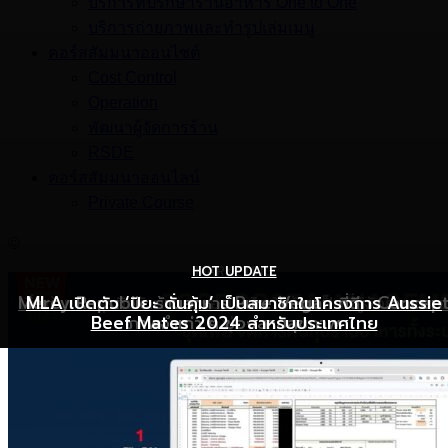
บริการที่ปรึกษาร้านอาหาร One to One
บริการถ่ายภาพและทำรูปเล่มเมนู
คอร์สสัมมนาออนไซต์
Cost Control
Operation
พัฒนาผู้จัดการร้าน
RSDE
คอร์สสัมมนาออนไลน์
Private Course
©
HOT UPDATE
HOT UPDATE
MARKETING
Mercy Republic ร้านอาหาร Pure Vegan ที่ฉีก Concep
เริ่มต้นเปิดธุรกิจร้านอาหารอย่างไร ให้ร้านเป็นที่รู้จักยอดขาย
MLA เปิดตัว ‘ปิยะ ดั่นคุ้ม’ เป็นสมาชิกในโครงการ Aussie
Beef Mates 2024 สำหรับประเทศไทย
ภาพจำเก่า ๆ ของสายสุขภาพ
พุ่ง