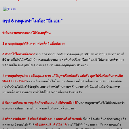
สรุป 6
เหตุผลทำไมต้อง “อิ่มเอม”
1 เพิ่มความหลากหลายให้กับเมนูร้าน
2 ควบคุมต้นทุนได้สินคาราต่อแพ็ค 1 แพ็คต่อจาน
3 ทำกำไรได้ตามต้องการ
เช่น ราคาข้าวบวกกับข้าวต้นทุนอยู่ที่ 30 บาท ทางร้านสามารถขายที่
50 บาทขึ้นไปได้ หรือถ้ามีการตกแต่งจานสวย ๆ เพิ่มท็อปปิ้ง เครื่องเคียงเข้าไปสามารถทำราคา
หลักร้อยได้ ขึ้นอยู่กับไอเดียของแต่ละร้าน และกลุ่มลูกค้าเป้าหมาย
4 ควบคุมต้นทุนง่าย ลดต้นทุนแรงงาน แก้ปัญหาเรื่องพ่อครัว แม่ครัว สูตรไม่นิ่ง ป้องกันการเกิด
Wasteและ Yield
เพราะอิ่มเอมแค่ใส่ไมโครเวฟ จัดลงจานไม่ต้องใช้แรงงานเพิ่ม ไม่ต้องมีพ่อ
ครัวในร้าน ไม่ต้องใช้วัตถุดิบ เหมาะสำหรับร้านกาแฟ ร้านอาหารที่เน้นเครื่องดื่ม ร้านอาหาร
ขนาดเล็ก หรือร้านอาหารทั่วไปที่ไม่ต้องการพึ่งพ่อครัว แม่ครัว
5 จัดการสต็อกง่าย อายุผลิตภัณฑ์อิ่มเอมเก็บได้นานถึง 1 ปี
ในสภาพถูกแช่แข็ง จึงไม่ต้องกังวลว่า
ของจะเน่าเสียหากขายไม่หมด และไม่ต้องตุนสต็อกมาก ๆ
6 บริการรับผิดชอบดี เพียงสั่งสินค้าครบ 1 พันบาทก็พร้อมจัดส่ง
ซึ่งปกติจะสั่งเกิน 1 พันบาทอยู่แล้ว
และทางเจ้าของโปรดักส์
พร้อมเคลมสินค้าให้ลูกค้า
ต่อให้ไม่ได้เกิดจากความผิดพลาดของตัว