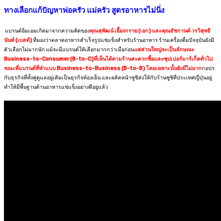
ทางเลือกแก้ปัญหาพ่อครัว แม่ครัว สูตรอาหารไม่นิ่ง
แบรนด์อิ่มเอมเกิดมาจากความคิดของ
คุณสุพัฒน์ เยื้องกราย (เอก) และคุณธัชกานต์ วรวิสุทธิ
นันท์ (เบสต์)
ที่มองว่าตลาดอาหารสำเร็จรูปแช่แข็งสำหรับร้านอาหาร ร้านเครื่องดื่มปัจจุบันยังมี
ตัวเลือกไม่มากนัก แม้จะมีแบรนด์ให้เลือกมากกว่าเมื่อก่อน
แต่ส่วนใหญ่จะเป็นลักษณะ
Business-to-Consumer (B-to-C)ที่เห็นได้ตามร้านสะดวกซื้อและซุปเปอร์มาร์เก็ตทั่วไป
ขณะที่แบรนด์ที่ทำแบบ Business-to-Business (B-to-B) โดยเฉพาะนั้นยังมีไม่มาก
กอปร
กับธุรกิจที่ทั้งคู่ดูแลอยู่เดิมเป็นธุรกิจห้องเย็น และผลิตหน้าซูชิส่งให้กับร้านซูชิที่ประเทศญี่ปุ่นอยู่
ทำให้มีพื้นฐานด้านอาหารแช่แข็งอย่างดีอยู่แล้ว