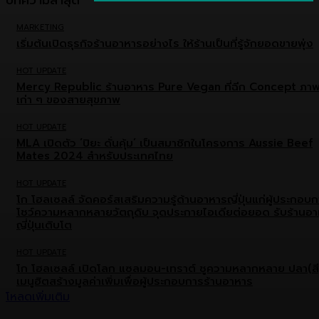
MARKETING
เริ่มต้นเปิดธุรกิจร้านอาหารอย่างไร ให้ร้านเป็นที่รู้จักยอดขายพุ่ง
HOT UPDATE
Mercy Republic ร้านอาหาร Pure Vegan ที่ฉีก Concept ภา
เก่า ๆ ของสายสุขภาพ
HOT UPDATE
MLA เปิดตัว ‘ปิยะ ดั่นคุ้ม’ เป็นสมาชิกในโครงการ Aussie Beef
Mates 2024 สำหรับประเทศไทย
HOT UPDATE
โก โฮลเซลล์ จัดคอร์สเสริมความรู้ด้านอาหารญี่ปุ่นแก่ผู้ประกอบ
โชว์ความหลากหลายวัตถุดิบ จุดประกายไอเดียต่อยอด รับร้านอ
ญี่ปุ่นเติบโต
HOT UPDATE
โก โฮลเซลล์ เปิดโลก แซลมอน-เทราต์ ชูความหลากหลาย ปลา(สี
เมนูฮิตสร้างมูลค่าเพิ่มเพื่อผู้ประกอบการร้านอาหาร
โหลดเพิ่มเติม