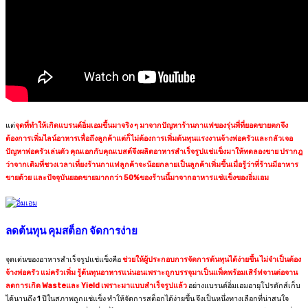
แต่
จุดที่ทำให้เกิดแบรนด์อิ่มเอมขึ้นมาจริง ๆ มาจากปัญหาร้านกาแฟของรุ่นพี่ที่ยอดขายตกจึง
ต้องการเพิ่มไลน์อาหารเพื่อถึงลูกค้าแต่ก็ไม่ต้องการเพิ่มต้นทุนแรงงานจ้างพ่อครัวและกลัวเจอ
ปัญหาพ่อครัวเล่นตัว คุณเอกกับคุณเบสต์จึงผลิตอาหารสำเร็จรูปแช่แข็งมาให้ทดลองขาย ปรากฎ
ว่าจากเดิมที่ชวงเวลาเที่ยงร้านกาแฟลูกค้าจะน้อยกลายเป็นลูกค้าเพิ่มขึ้นเมื่อรู้ว่าที่ร้านมีอาหาร
ขายด้วย และปัจจุบันยอดขายมากกว่า 50%ของร้านนี้มาจากอาหารแช่แข็งของอิ่มเอม
ลดต้นทุน คุมสต็อก จัดการง่าย
จุดเด่นของอาหารสำเร็จรูปแช่แข็งคือ
ช่วยให้ผู้ประกอบการจัดการต้นทุนได้ง่ายขึ้น ไม่จำเป็นต้อง
จ้างพ่อครัว แม่ครัวเพิ่ม รู้ต้นทุนอาหารแน่นอนเพราะถูกบรรจุมาเป็นแพ็คพร้อมเสิร์ฟจานต่อจาน
ลดการเกิด Wasteและ Yield เพราะมาแบบสำเร็จรูปแล้ว
อย่างแบรนด์อิ่มเอมอายุโปรดักส์เก็บ
ได้นานถึง 1 ปีในสภาพถูกแช่แข็ง ทำให้จัดการสต็อกได้ง่ายขึ้น จึงเป็นหนึ่งทางเลือกที่น่าสนใจ