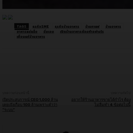
TAGS
ธุรกิจSME
ธุรกิจร้านอาหาร
ร้านกาแฟ
ร้านอาหาร
อาหารแช่แข็ง
อิ่มเอม
เปิดร้านอาหารต้องทำอย่างไร
เพื่อนแท้ร้านอาหาร
Facebook
Twitter
LINE
Copy URL
บทความก่อนหน้านี้
บทความถัดไป
เปิดประสบการณ์ CEO 1,000 ล้าน
อยากให้ร้านอาหารขายได้กำไร ต้อง
เคยเจ๊งเกือบ 100 ล้านเพราะคำว่า
ไม่ลืมทำ 4 ข้อต่อไปนี้
“ระบบ”