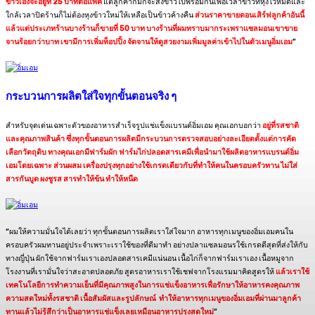
ข้าวเองจะอยู่ที่ 25 บาทต่อแพ็ค
แต่ลูกค้าก็มักจะสั่งข้าวไปพร้อมกันเพื่อเวลาข้าวที่หุงไว้หมดและ
ใกล้เวลาปิดร้านก็ไม่ต้องหุงข้าวใหม่ให้เหลือเป็นข้าวค้างคืน
ส่วนราคาขายตอนเสิร์ฟลูกค้าอันนี้
แล้วแต่ประเภทร้านบางร้านก็ขายที่ 50 บาท บางร้านที่ผมทราบมากระเพราแซลมอนเขาขาย
จานร้อยกว่าบาท เขามีการเพิ่มท็อปปิ้ง จัดจานให้ดูสวยงามเพิ่มมูลค่าเข้าไปในตัวเมนูอิ่มเอม
”
กระบวนการผลิตใส่ใจทุกขั้นตอนจริง ๆ
สำหรับจุดเด่นเฉพาะตัวของอาหารสำเร็จรูปแช่แข็งแบรนด์อิ่มเอม คุณเอกบอกว่า
อยู่ที่รสชาติ
และคุณภาพสินค้า ซึ่งทุกขั้นตอนการผลิตมีกระบวนการตรวจสอบอย่างละเอียดตั้งแต่การคัด
เลือกวัตถุดิบ ทางคุณเอกมีฟาร์มผัก ฟาร์มไก่ปลอดสารเคมีเพื่อนำมาใช้ผลิตอาหารแบรนด์อิ่ม
เอมโดยเฉพาะ ส่วนผสม เครื่องปรุงทุกอย่างใช้เกรดเดียวกับที่ทำให้คนในครอบครัวทาน ไม่ใส่
สารกันบูด ผงชูรส สารทำให้ข้น ทำให้หนืด
“ผมให้ความมั่นใจได้เลยว่า ทุกขั้นตอนการผลิตเราใส่ใจมาก อาหารทุกเมนูของอิ่มเอมคนใน
ครอบครัวผมทานอยู่ประจำเพราะเราใช้ของที่ดีมาทำ อย่างปลาแซลมอนรใช้เกรดดีสุดที่ส่งให้กับ
ทางญี่ปุ่น ผักใช้จากฟาร์มเราเองปลอดสารเคมีแน่นอน เนื้อไก่ก็จากฟาร์มเราเอง เนื้อหมูจาก
โรงงานที่เรามั่นใจว่าสะอาดปลอดภัย สูตรอาหารเราใช้เชฟจากโรงแรมมาคิดสูตรให้
แล้วเราใช้
เทคโนโลยีการทำความเย็นที่มีคุณภาพสูงในการแช่แข็งอาหารเพื่อรักษาให้อาหารคงคุณภาพ
ความสดใหม่ทั้งรสชาติ เนื้อสัมผัสและรูปลักษณ์ ทำให้อาหารทุกเมนูของอิ่มเอมที่ผ่านมาลูกค้า
ทานแล้วไม่รู้สึกว่าเป็นอาหารแช่แข็งเลยเหมือนอาหารปรุงสดใหม่
”