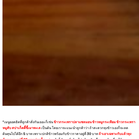
“เมนูยอดฮิตที่ลูกค้าสั่งกันเยอะก็เช่น
ข้าวกระเพราปลาแซลมอน ข้าวหมูกระเทียม ข้าวกระเพรา
หมูสับ สปาเก็ตตี้ขี้เมาทะเล
เป็นต้น โดยเราจะแนะนำลูกค้าว่า ถ้าสะดวกหุงข้าวเองก็จะลด
ต้นทุนไปได้อีก 5 บาท เพราะปกติข้าวพร้อมกับข้าวราคาอยู่ที่ 30 บาท
ถ้าเอาเฉพาะกับแล้วหุง