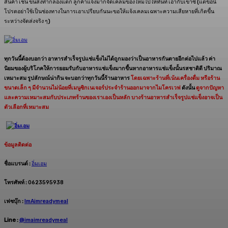
สินค้า เช่น ขนส่งทำกล่องแตก ลูกค้าแจ้งมาก็จัดเคลมของใหม่ไปให้ทันที เอากับเขาซิ (แต่ข้อนี้
โปรดอย่าใช้เป็นช่องทางในการเอาเปรียบกันนะขอให้แจ้งเคลมเฉพาะความเสียหายที่เกิดขึ้น
ระหว่างจัดส่งจริง ๆ)
ทุกวันนี้ต้องบอกว่า อาหารสำเร็จรูปแช่แข็งไม่ได้ถูกมองว่าเป็นอาหารกันตายอีกต่อไปแล้ว ค่า
นิยมของผู้บริโภคให้การยอมรับกับอาหารแช่แข็งมากขึ้นหากอาหารแช่แข็งนั้นรสชาติดี ปริมาณ
เหมาะสม รูปลักษณ์น่ากิน จะบอกว่าทุกวันนี้ร้านอาหาร
โดยเฉพาะร้านที่เน้นเครื่องดื่ม หรือร้าน
ขนาดเล็ก ๆ มีจำนวนไม่น้อยที่เมนูซิกเนเจอร์ประจำร้านออกมาจากไมโครเวฟ
ดังนั้น
ดูจากปัญหา
และความเหมาะสมกับประเภทร้านของเราเองเป็นหลัก บางร้านอาหารสำเร็จรูปแช่แข็งอาจเป็น
ตัวเลือกที่เหมาะสม
ข้อมูลติดต่อ
ชื่อแบรนด์ :
อิ่มเอม
โทรศัพท์ :
0623595938
เฟซบุ๊ก :
ImAimreadymeal
Line :
@imaimreadymeal