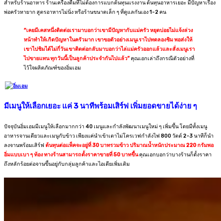
สำหรับร้านอาหาร ร้านเครื่องดื่มที่ไม่ต้องการแบกต้นทุนแรงงาน ต้นทุนอาหารเยอะ มีปัญหาเรื่อง
พ่อครัวหายาก สูตรอาหารไม่นิ่ง หรือร้านขนาดเล็ก ๆ ที่ดูแลกันเอง 1-2 คน
“เคยมีเคสหนึ่งติดต่อเรามาบอกว่าเขามีปัญหากับแม่ครัว หยุดบ่อยไม่แจ้งล่วง
หน้าทำให้เกิดปัญหาในครัวมาก เขาขอตัวอย่างเมนูเราไปทดลองชิม พอส่งให้
เขาไปชิมได้ไม่กี่วันเขาติดต่อกลับมาบอกว่าไล่แม่ครัวออกแล้วและสั่งเมนูเรา
ไปขายแทน ทุกวันนี้เป็นลูกค้าประจำกันไปแล้ว”
คุณเอกเล่าถึงกรณีตัวอย่างที่
ไว้ใจผลิตภัณฑ์ของอิ่มเอม
มีเมนูให้เลือกเยอะ แค่ 3
นาทีพร้อมเสิร์ฟ เพิ่มยอดขายได้ง่าย ๆ
ปัจจุบันอิ่มเอมมีเมนูให้เลือกมากกว่า 40 เมนูและกำลังพัฒนาเมนูใหม่ ๆ เพิ่มขึ้น โดยมีทั้งเมนู
อาหารจานเดียวและเมนูกับข้าว เพียงแค่นำเข้าเตาไม่โครเวฟกำลังไฟ 800 วัตต์ 2-3 นาทีก็นำ
ลงจานพร้อมเสิร์ฟ
ต้นทุนต่อแพ็คจะอยู่ที่ 30 บาทรวมข้าว ปริมาณน้ำหนักประมาณ 220 กรัมพอ
อิ่มแบบเบา ๆ ท้อง ทางร้านสามารถตั้งราคาขายที่ 50 บาทขึ้น
คุณเอกบอกว่าบางร้านก็ตั้งราคา
ถึงหลักร้อยต่อจานขึ้นอยู่กับกลุ่มลูกค้าและไอเดียเพิ่มเติม