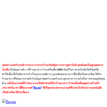
พ่อครัว แม่ครัวเล่นตัว ขาด ลา มาสาย ร้านเกิดปัญหา อาหารสูตรไม่นิ่ง คุมต้นทุนไม่อยู่ ยอดขาย
ไม่เพิ่ม
เป็นปัญหาหลัก ๆ ที่ร้านอาหาร ร้านเครื่องดื่ม SME ต้องมีโอกาสเจอไม่ข้อใดก็ข้อหนึ่ง
ทำให้เดี๋ยวนี้เริ่มมีอาหารสำเร็จรูปแบรนด์ต่าง ๆ ถูกผลิตออกมามากขึ้นเพื่อเป็นทางเลือกให้กับ
ร้านอาหารที่ไม่อยากปวดหัวกับปัญหาพ่อครัว แม่ครัวและสูตรอาหารรวมไปถึงการควบคุมต้นทุน
ด้วย
หนึ่งในแบรนด์ที่กำลังมาแรงเป็นตัวช่วยให้กับร้านอาหาร ร้านเครื่องดื่มอยู่หลายร้านทั่ว
ประเทศในเวลานี้คือแบรนด์
“อิ่มเอม”
ซึ่งมีจุดเด่นเฉพาะแบรนด์ที่น่าสนใจ จึงนำมาบอกต่อเผื่อ
เป็นตัวเลือกให้กับเพื่อน ๆ