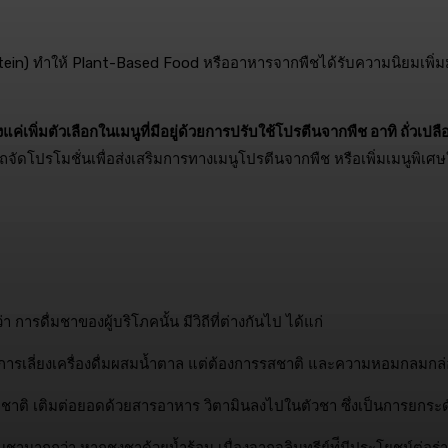
) ทำให้ Plant-Based Food หรืออาหารจากพืชได้รับความนิยมเพิ่มมาก
่มตัวเลือกในเมนูที่มีอยู่ด้วยการปรับใช้โปรตีนจากพืช อาทิ ถั่วเปลือกนิ่
ดโปรโมชั่นเพื่อส่งเสริมการทางเมนูโปรตีนจากพืช หรือเพิ่มเมนูพิเศษใน
รดื่มชาของผู้บริโภคนั้น มีวิถีที่ต่างกันไป ได้แก่
งการเลี่ยงเครื่องดื่มผสมน้ำตาล แต่ต้องการรสชาติ และความหอมกลมก
ติ เติมต่อยอดด้วยสารอาหาร วิตามินลงไปในตัวชา ซึ่งเป็นการยกระดับ
ชามากกว่า หากชงชาด้วยน้ำร้อน เนื่องจากจุลินทรีย์ท่ีมีประโยชน์ต่อ