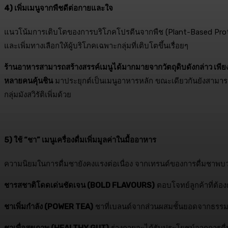
4) เพิ่มเมนูจากพืชดีต่อกายและใจ
แนวโน้มการเติบโตของการบริโภคโปรตีนจากพืช (Plant-Based Protein
และเพิ่มทางเลือกให้ผู้บริโภคเฉพาะกลุ่มที่เติบโตขึ้นเรื่อยๆ
ร้านอาหารสามารถสร้างสรรค์เมนูได้มากมายจากวัตถุดิบดังกล่าว เพียงแค่เพิ
หลายคนคุ้นชิน
มาประยุกต์เป็นเมนูอาหารหลัก ขณะเดียวกันยังสามารถจั
กลุ่มมังสวิรัติเพิ่มด้วย
5) ใช้ “ชา” เมนูเครื่องดื่มเพิ่มมูลค่าในมื้ออาหาร
ความนิยมในการดื่มชายังคงแรงต่อเนื่อง จากเทรนด์ของการดื่มชาพบว่า กา
ชารสชาติโดดเด่นชัดเจน (BOLD FLAVOURS)
ตอบโจทย์ลูกค้าที่ต้อ
ชาเพิ่มกำลัง (POWER TEA)
ชาที่เบลนด์จากส่วนผสมชั้นยอดจากธรรมชา
ชาเพื่อสุขภาพ (HEALTHY GUT)
ร่างกายจะได้รับประโยชน์จากการดื่ม