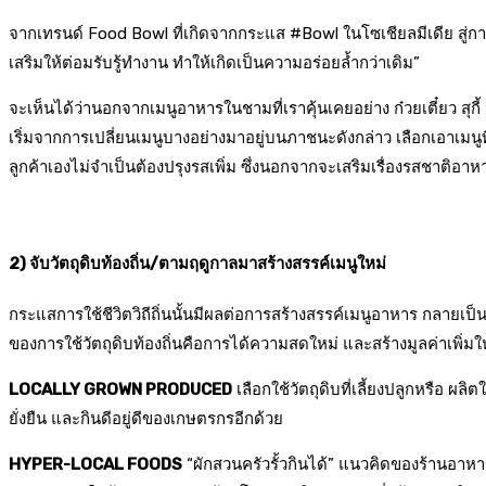
จากเทรนด์ Food Bowl ที่เกิดจากกระแส #Bowl ในโซเชียลมีเดีย สู่กา
เสริมให้ต่อมรับรู้ทำงาน ทำให้เกิดเป็นความอร่อยล้ำกว่าเดิม”
จะเห็นได้ว่านอกจากเมนูอาหารในชามที่เราคุ้นเคยอย่าง ก๋วยเตี๋ยว สุ
เริ่มจากการเปลี่ยนเมนูบางอย่างมาอยู่บนภาชนะดังกล่าว เลือกเอาเมนูท
ลูกค้าเองไม่จำเป็นต้องปรุงรสเพิ่ม ซึ่งนอกจากจะเสริมเรื่องรสชาติ
2) จับวัตถุดิบท้องถิ่น/ตามฤดูกาลมาสร้างสรรค์เมนูใหม่
กระแสการใช้ชีวิตวิถีถิ่นนั้นมีผลต่อการสร้างสรรค์เมนูอาหาร กลายเ
ของการใช้วัตถุดิบท้องถิ่นคือการได้ความสดใหม่ และสร้างมูลค่าเพิ่มใ
LOCALLY GROWN PRODUCED
เลือกใช้วัตถุดิบที่เลี้ยงปลูกหรือ ผล
ยั่งยืน และกินดีอยู่ดีของเกษตรกรอีกด้วย
HYPER-LOCAL FOODS
“ผักสวนครัวรั้วกินได้” แนวคิดของร้านอาหารท