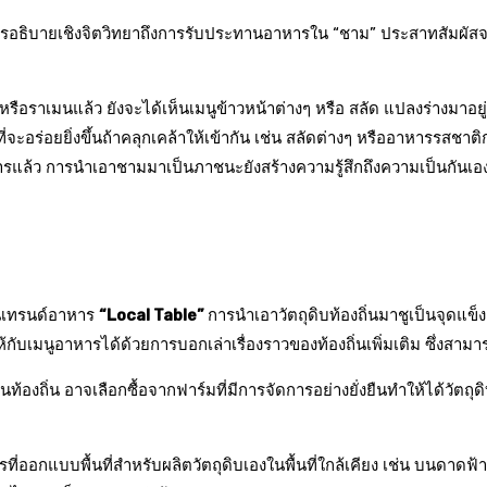
รอธิบายเชิงจิตวิทยาถึงการรับประทานอาหารใน “ชาม” ประสาทสัมผัสจะทำ
กี้ หรือราเมนแล้ว ยังจะได้เห็นเมนูข้าวหน้าต่างๆ หรือ สลัด แปลงร่า
ี่จะอร่อยยิ่งขึ้นถ้าคลุกเคล้าให้เข้ากัน เช่น สลัดต่างๆ หรืออาหารรสช
อาหารแล้ว การนำเอาชามมาเป็นภาชนะยังสร้างความรู้สึกถึงความเป็นกันเ
ป็นเทรนด์อาหาร
“Local Table”
การนำเอาวัตถุดิบท้องถิ่นมาชูเป็นจุดแ
ห้กับเมนูอาหารได้ด้วยการบอกเล่าเรื่องราวของท้องถิ่นเพิ่มเติม ซึ่งสาม
ิตในท้องถิ่น อาจเลือกซื้อจากฟาร์มที่มีการจัดการอย่างยั่งยืนทำให้ได้วั
ี่ออกแบบพื้นที่สำหรับผลิตวัตถุดิบเองในพื้นที่ใกล้เคียง เช่น บนดาดฟ้า