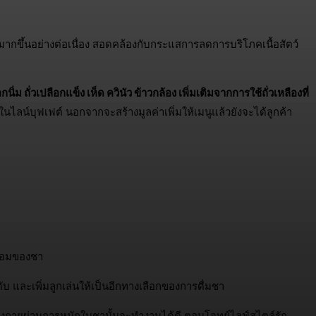
ขึ้นอย่างต่อเนื่อง สอดคล้องกับกระแสการลดการบริโภคเนื้อสัตว์
ม ถั่วเปลือกแข็ง เห็ด ควินัว ข้าวกล้อง เพิ่มเติมจากการใช้ถั่วเหลืองที่
ไลน์บุฟเฟต์ นอกจากจะสร้างมูลค่าเพิ่มให้เมนูแล้วยังจะได้ลูกค้า
ล่อมของชา
 และเพิ่มลูกเล่นให้เป็นอีกทางเลือกของการดื่มชา
ร่างกายผ่านการหมักใบชานั้นจะทำงานได้ดี ตอบโจทย์ไลฟ์สไตล์รัก