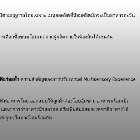
ี่มีตามฤดูกาลโดยเฉพาะ เมนูยอดฮิตที่นิยมผลิตมักจะเป็นอาหารตะวัน
รเลือกซื้อขนมโฮมเมดจากผู้ผลิตภายในท้องถิ่นได้เช่นกัน
ติอร่อยล้ำ
ความสำคัญของการปรับเทรนด์ Multisensory Experience
ามเสิร์ฟอาหารโดย ออกแบบให้ลูกค้าต้องโอบอุ้มชาม อาหารพร้อมเปิด
นตนาการว่าอาหารมีรสอร่อย หรือเพิ่มสัมผัสของรสชาติอาหารได้
ผัสกรุบๆ ในปากไปพร้อมกัน