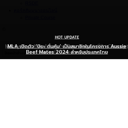
RSDE
คอร์สสัมมนาออนไลน์
Private Course
©
HOT UPDATE
HOT UPDATE
MARKETING
Mercy Republic ร้านอาหาร Pure Vegan ที่ฉีก Concep
เริ่มต้นเปิดธุรกิจร้านอาหารอย่างไร ให้ร้านเป็นที่รู้จักยอดขาย
MLA เปิดตัว ‘ปิยะ ดั่นคุ้ม’ เป็นสมาชิกในโครงการ Aussie
Beef Mates 2024 สำหรับประเทศไทย
ภาพจำเก่า ๆ ของสายสุขภาพ
พุ่ง
ปิดหน้าต่างนี้