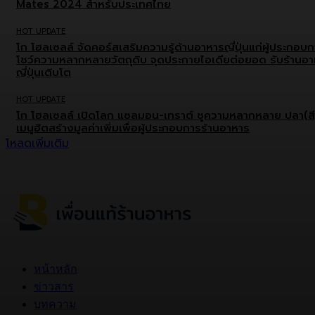
Mates 2024 สำหรับประเทศไทย
HOT UPDATE
โก โฮลเซลล์ จัดคอร์สเสริมความรู้ด้านอาหารญี่ปุ่นแก่ผู้ประกอบ
โชว์ความหลากหลายวัตถุดิบ จุดประกายไอเดียต่อยอด รับร้านอ
ญี่ปุ่นเติบโต
HOT UPDATE
โก โฮลเซลล์ เปิดโลก แซลมอน-เทราต์ ชูความหลากหลาย ปลา(สี
เมนูฮิตสร้างมูลค่าเพิ่มเพื่อผู้ประกอบการร้านอาหาร
โหลดเพิ่มเติม
หน้าหลัก
ข่าวสาร
บทความ