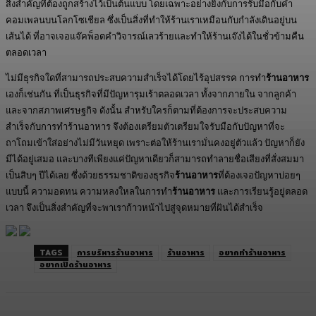
สิ่งสำคัญที่ต้องถูกสร้างไว้เป็นต้นแบบ โดยเฉพาะอย่างยิ่งกับการรับมือกับคำ
คอมเพลนบนโลกโซเชียล ซึ่งเป็นสิ่งที่ทำให้ร้านเราเหมือนกับกำลังเดินอยู่บน
เส้นได้ ที่อาจเจอแจ๊คพ็อตคำวิจารณ์เลวร้ายและทำให้ร้านเจ๊งได้ในชั่วข้ามคืน
ตลอดเวลา
ไม่มีธุรกิจใดที่สามารถประสบความสำเร็จได้โดยไร้อุปสรรค การทำ
ร้านอาหาร
เองก็เช่นกัน ที่เป็นธุรกิจที่มีปัญหารุมเร้าตลอดเวลา ทั้งจากภายใน จากลูกค้า
และจากสภาพเศรษฐกิจ ดังนั้น สำหรับใครก็ตามที่ต้องการจะประสบความ
สำเร็จกับการทำร้านอาหาร จึงต้องเตรียมตัวเตรียมใจรับมือกับปัญหาที่จะ
ถาโถมเข้าใส่อย่างไม่มีวันหยุด เพราะต่อให้ร้านเรามั่นคงอยู่ตัวแล้ว ปัญหาก็ยัง
มีได้อยู่เสมอ และบางทีเพียงแค่ปัญหาเดียวก็สามารถทำลายชื่อเสียงที่สั่งสมมา
เป็นสิบๆ ปีได้เลย ซึ่งด้วยธรรมชาติของธุรกิจ
ร้านอาหาร
ที่ต้องเจอปัญหาบ่อยๆ
แบบนี้ ความอดทน ความหลงใหลในการทำ
ร้านอาหาร
และการเรียนรู้อยู่ตลอด
เวลา จึงเป็นสิ่งสำคัญที่จะพาเราก้าวหน้าไปสู่จุดหมายที่ฝันได้สำเร็จ
TAGS
การบริหารร้านอาหาร
ร้านอาหาร
อยากทำร้านอาหาร
อยากเปิดร้านอาหาร