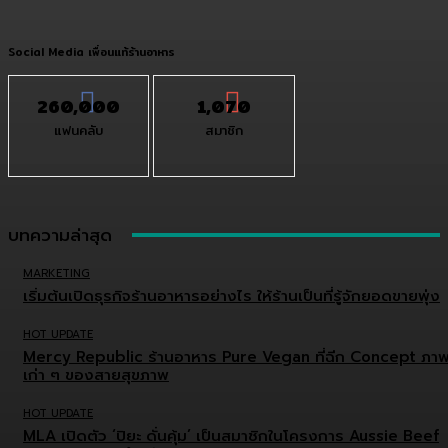
Social Media เพื่อนแท้ร้านอาหาร
260,000
1,070
แฟนคลับ
สมาชิก
บทความล่าสุด
MARKETING
เริ่มต้นเปิดธุรกิจร้านอาหารอย่างไร ให้ร้านเป็นที่รู้จักยอดขายพุ่ง
HOT UPDATE
Mercy Republic ร้านอาหาร Pure Vegan ที่ฉีก Concept ภา
เก่า ๆ ของสายสุขภาพ
HOT UPDATE
MLA เปิดตัว ‘ปิยะ ดั่นคุ้ม’ เป็นสมาชิกในโครงการ Aussie Beef