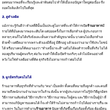
อดทนมากพอที่จะเรียนรู้และฝ่าฟันต่อไป ทำให้เมื่อเจอปัญหาใหญ่ต่อเนื่อง จึง
ถอดใจล้มเลิกไปในที่สุด
2. ดูทำเลผิด
แม้เราจะรู้กันดีว่า ทำเลที่ดีนั้นเป็นประตูโอกาสที่จะทำให้การเปิด
ร้านอาหาร
มี
รายได้ที่มั่นคงมากพอจะเติบโต แต่บ่อยครั้งในการเลือกทำเล ผู้ประกอบการ
หลายๆ คนก็ไม่ได้จริงจังและเห็นความสำคัญขนาดนั้น บางคนไม่เลือกทำเล
ด้วยซ้ำ แต่ยึดเอาจากเพราะตัวเองมีที่อยู่ มีตึกอยู่ แล้วมองว่าเอามาใช้ประโยชน์
ได้ หรือบางคนก็คิดเอาเองว่า “ทำเลนี้น่าจะดี” แต่ไม่ได้ลงสำรวจพื้นที่จริง ไม่ได้
ลองดูปริมาณผู้คนจริงๆ ต่อวัน จนทำให้เมื่อเปิดร้านจริงๆ แล้วไม่มีคนอย่างที่
หวัง ไม่ใช่ทำเลดีอย่างที่คิด ธุรกิจจึงไม่สามารถก้าวต่อไปได้
3. ผูกมิตรกับคนไม่ได้
ร้านอาหารคือธุรกิจที่ทำงานกับ “คน” เป็นหลัก ทั้งคนที่หมายถึงลูกค้า และคนที่
หมายถึงพนักงานจำนวนมากในร้าน ดังนั้น หากผู้ประกอบการไม่รู้จักวิธีผูกมิตร
วิธีการสานสัมพันธ์ วิธีการบริการ วิธีการเอาชนะใจผู้คน และวิธีการเป็นผู้นำ ที่
สามารถแก้ปัญหาของคนได้ ก็จะทำให้ร้านไม่สามารถก้าวไปได้อย่างราบรื่น เพ
ราะทุกๆ วันในการทำงาน
ร้านอาหาร
ปัญหาที่เกิดขึ้นเกือบร้อยทั้งร้อย ต้องมีคน