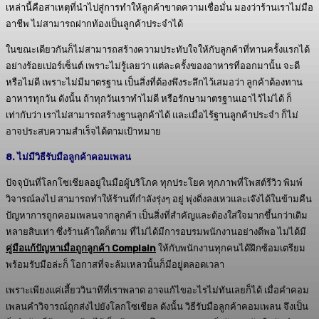
เหล่านี้คือสาเหตุที่นำไปสู่การทำให้ลูกค้าขาดความเชื่อมั่น มองว่าร้านเราไม่มือ
อาชีพ ไม่สามารถฝากท้องเป็นลูกค้าประจำได้
ในขณะเดียวกันก็ไม่สามารถสร้างความประทับใจให้กับลูกค้าที่ทานครั้งแรกได้
อย่างร้อยเปอร์เซ็นต์ เพราะไม่รู้เลยว่า แต่ละครั้งของอาหารที่ออกมานั้น จะดี
หรือไม่ดี เพราะไม่มีมาตรฐาน เป็นสิ่งที่ต้องพึงระลึกไว้เสมอว่า ลูกค้าต้องทาน
อาหารทุกวัน ดังนั้น ถ้าทุกวันเราทำไม่ดี หรือรักษามาตรฐานเอาไว้ไม่ได้ ก็
เท่ากับว่า เราไม่สามารถสร้างฐานลูกค้าได้ และเมื่อไร้ฐานลูกค้าประจำ ก็ไม่
อาจประสบความสำเร็จได้ตามเป้าหมาย
8. ไม่มีวิธีรับมือลูกค้าคอมเพลน
ปัจจุบันที่โลกโซเชียลอยู่ในมือผู้บริโภค ทุกประโยค ทุกภาพที่โพสต์รีวิว พิมพ์
วิจารณ์ลงไป สามารถทำให้ร้านที่กำลังรุ่งๆ อยู่ พุ่งดิ่งลงเหวและเจ๊งได้ในข้ามคืน
ปัญหาการถูกคอมเพลนจากลูกค้า เป็นสิ่งที่สำคัญและต้องใส่ใจมากขึ้นกว่าเดิม
หลายสิบเท่า ซึ่งร้านค้าใดก็ตาม ที่ไม่ได้มีการอบรมพนักงานอย่างดีพอ ไม่ได้มี
คู่มือแก้ปัญหาเมื่อถูกลูกค้า Complain
ให้กับพนักงานทุกคนได้ฝึกซ้อมเตรียม
พร้อมรับมือล่ะก็ โอกาสที่จะล้มเหลวนั้นก็มีอยู่ตลอดเวลา
เพราะเพียงแค่เสี้ยววินาทีที่เราพลาด อาจแก้ไขอะไรไม่ทันเลยก็ได้ เมื่อคำคอม
เพลนคำวิจารณ์ถูกส่งไปยังโลกโซเชียล ดังนั้น วิธีรับมือลูกค้าคอมเพลน จึงเป็น