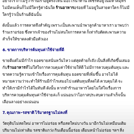
อย่างไร ถ้าไม่รู้ว่าร้านเราอยู่ตรงไหน มีอะไรน่าทาน เพชรที่อยู่ในมหาสมุทร
ไม่มีคนเห็นก็ไม่มีใครรู้ค่าฉันใด
ร้านอาหาร
อร่อยที่ ไม่อยู่ในสายตาใคร ก็ไม่มี
ใครรู้ว่าเป็นร้านดีฉันนั้น
ดังนั้นแล้ว การตลาดจึงสำคัญ เพราะเป็นสะพานนำพาลูกค้ามาหาเรา มาพบว่า
ร้านเราอร่อย ซึ่งหากเจ้าของร้านไม่สนใจการตลาด ก็เท่ากับตัดสะพานความ
สำเร็จให้ขาดลงตัวมือตัวเอง
6. ขาดการบริหารต้นทุนค่าใช้จ่ายที่ดี
ขายดีแต่ไม่มีกำไร ยอดขายสนั่นหวั่นไหว แต่สุดท้ายก็เจ๊ง เป็นสิ่งที่เกิดขึ้นเสมอ
กับ
ร้านอาหาร
ที่ไม่ใส่ใจการควบคุมค่าใช้จ่ายให้ดี ไม่มีการควบคุมต้นทุน และ
ขาดความรู้ความเข้าใจเรื่องการคุมต้นทุน ยอดขายที่เพิ่มขึ้น อาจไม่ได้
หมายความว่าจะทำให้ร้านมีกำไรเสมอไป แต่ต้นทุนที่ลดได้ ควบคุมได้ จะ
ทำให้เรามีกำไรได้ในทันที ดังนั้น หากทำร้านอาหารโดยไม่ใส่ใจเรื่องการ
บริหารควบคุมต้นทุนค่าใช้จ่ายล่ะก็ แน่นอนว่าโอกาสประสบความสำเร็จนั้น
เลือนลางอย่างแน่นอน
7. คุณภาพ-รสชาติ ไร้มาตรฐานไม่คงที่
วัตถุดิบไม่สดใหม่ อาหารไม่อร่อย หรือสดใหม่บางวัน มาอีกวันไม่เหมือนเดิม
ปริมาณไม่เท่าเดิม รสชาติแกว่ง กินเดือนนี้อร่อย เดือนหน้าไม่อร่อย ฯลฯ สิ่ง