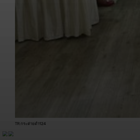
TR:กระต่ายดำ124