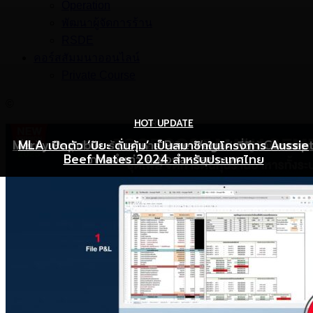
Operation
พัฒนาผู้จัดการร้าน
RSDE
คอร์สสัมมนาออนไลน์
Private Course
©
HOT UPDATE
HOT UPDATE
MARKETING
Mercy Republic ร้านอาหาร Pure Vegan ที่ฉีก Concep
เริ่มต้นเปิดธุรกิจร้านอาหารอย่างไร ให้ร้านเป็นที่รู้จักยอดขาย
MLA เปิดตัว ‘ปิยะ ดั่นคุ้ม’ เป็นสมาชิกในโครงการ Aussie
Beef Mates 2024 สำหรับประเทศไทย
ภาพจำเก่า ๆ ของสายสุขภาพ
พุ่ง