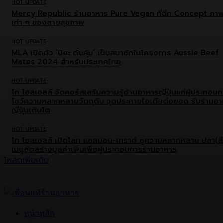
HOT UPDATE
Mercy Republic ร้านอาหาร Pure Vegan ที่ฉีก Concept ภา
เก่า ๆ ของสายสุขภาพ
HOT UPDATE
MLA เปิดตัว ‘ปิยะ ดั่นคุ้ม’ เป็นสมาชิกในโครงการ Aussie Beef
Mates 2024 สำหรับประเทศไทย
HOT UPDATE
โก โฮลเซลล์ จัดคอร์สเสริมความรู้ด้านอาหารญี่ปุ่นแก่ผู้ประกอบ
โชว์ความหลากหลายวัตถุดิบ จุดประกายไอเดียต่อยอด รับร้านอ
ญี่ปุ่นเติบโต
HOT UPDATE
โก โฮลเซลล์ เปิดโลก แซลมอน-เทราต์ ชูความหลากหลาย ปลา(สี
เมนูฮิตสร้างมูลค่าเพิ่มเพื่อผู้ประกอบการร้านอาหาร
โหลดเพิ่มเติม
หน้าหลัก