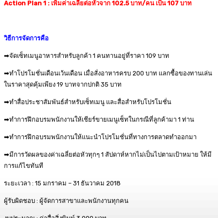
Action Plan 1
: เพิ่มค่าเฉลี่ยต่อหัวจาก 102.5 บาท/คน เป็น 107 บาท
วิธีการจัดการคือ
➡จัดเซ็ทเมนูอาหารสำหรับลูกค้า 1 คนทานอยู่ที่ราคา 109 บาท
➡ทำโปรโมชั่นเดือนเว้นเดือน เมื่อสั่งอาหารครบ 200 บาท แลกซื้อของทานเล่น
ในราคาสุดคุ้มเพียง 19 บาทจากปกติ 35 บาท
➡ทำสื่อประชาสัมพันธ์สำหรับเซ็ทเมนู และสื่อสำหรับโปรโมชั่น
➡ทำการฝึกอบรมพนักงานให้เชียร์ขายเมนูเซ็ทในกรณีที่ลูกค้ามา 1 ท่าน
➡ทำการฝึกอบรมพนักงานให้แนะนำโปรโมชั่นที่ทางการตลาดทำออกมา
➡มีการวัดผลของค่าเฉลี่ยต่อหัวทุกๆ 1 สัปดาห์หากไม่เป็นไปตามเป้าหมาย ให้มี
การแก้ไขทันที
ระยะเวลา : 15 มกราคม – 31 ธันวาคม 2018
ผู้รับผิดชอบ : ผู้จัดการสาขาและพนักงานทุกคน