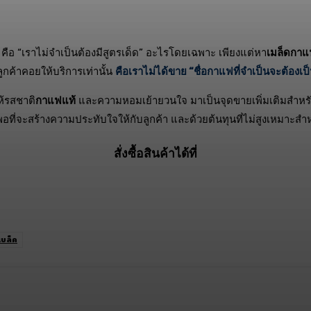
่ง คือ “เราไม่จำเป็นต้องมีสูตรเด็ด”
อะไรโดยเฉพาะ เพียงแต่หา
เมล็ดกาแ
ูกค้าคอยให้บริการเท่านั้น
คือเราไม่ได้ขาย “ชื่อกาแฟที่จำเป็นจะต้อง
ให้รสชาติ
กาแฟแท้
และความหอมเย้ายวนใจ มาเป็นจุดขายเพิ่มเติมสำหร
ที่จะสร้างความประทับใจให้กับลูกค้า และด้วยต้นทุนที่ไม่สูงเหมาะสำห
สั่งซื้อสินค้าได้ที่
แบล็ค
opy URL