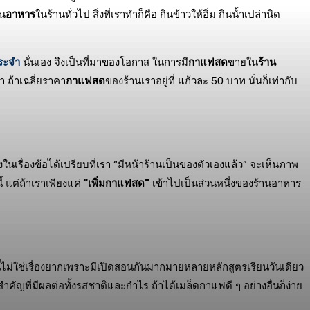
าน
อาหาร
ในร้านทั่วไป สิ่งที่เราทำก็คือ กินข้าวให้อิ่ม กินน้ำเปล่านิด
ระจำ
นั่นเอง จึงเป็นที่มาของโอกาส ในการมี
กาแฟสด
ขายใน
ร้าน
า ถ้าเฉลี่ยราคา
กาแฟสด
ของร้านเราอยู่ที่ แก้วละ 50 บาท นั่นก็เท่ากับ
ในเรื่องข้อได้เปรียบที่เรา “มีหน้าร้านเป็นของตัวเองแล้ว” จะเห็นภาพ
้ แต่ถ้าเราเพียงแค่
“เพิ่มกาแฟสด”
เข้าไปเป็นส่วนหนึ่งของร้านอาหาร
นี้ไม่ใช่เรื่องยากเพราะมีเปิดสอนกันมากมายหลายหลักสูตรเรียนวันเดียว
ำคัญที่มีผลต่อทั้งรสชาติและกำไร ถ้าได้เมล็ดกาแฟดี ๆ อย่างอื่นก็ง่าย