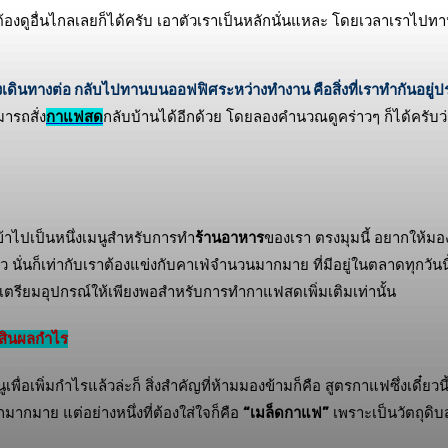
ม่ต้องดูอื่นไกลเลยก็ได้ครับ เอาตัวเราเป็นหลักนั่นแหละ โดยเวลาเราไปท
ินทางต่อ กลับไปทานบนออฟฟิศระหว่างทำงาน คือสิ่งที่เราทำกันอยู่ป
ารถสั่ง
กาแฟสด
กลับบ้านได้อีกด้วย โดยลองคำนวณดูคร่าวๆ ก็ได้ครับว่
้าไปเป็นหนึ่งเมนูสำหรับการทำ
ร้านอาหาร
ของเรา ตรงมุมนี้ อยากให้มอง
ยว นั่นก็เท่ากับเราต้องแข่งกับคาเฟ่จำนวนมากมาย ที่มีอยู่ในตลาดทุกวันนี
ัดเตรียมอุปกรณ์ให้เพียงพอสำหรับการทำกาแฟสดเพิ่มเติมเท่านั้น
ดสินผลกำไร
่อเพิ่มกำไรแล้วล่ะก็ สิ่งสำคัญที่ห้ามมองข้ามก็คือ สูตรกาแฟซึ่งเดี๋ยว
กมากมาย แต่อย่างหนึ่งที่ต้องใส่ใจก็คือ
“เมล็ดกาแฟ”
เพราะเป็นวัตถุดิบส