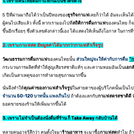
1. เพราะคนไทยดื่มกาแฟกันเป็นชีวิตจิตใจ
5 ปีที่ผ่านมาถือได้ว่าเป็นปีทองของ
ธุรกิจกาแฟ
เลยก็ว่าได้ อันจะเห็นได
ผู้คนไปเสียแล้ว ทั้งนี้ หากเรามองไปที่
สถิติการดื่มกาแฟ
ของคนไทย ก็จะ
ขึ้นอีกเรื่อยๆ ซึ่งตัวเลขดังกล่าวนี้เอง ได้แสดงให้เห็นถึงโอกาส ในก
2. เพราะกาแฟสด อัพมูลค่าได้มากกว่ากาแฟสำเร็จรูป
วัฒนธรรมการดื่มกาแฟ
ของคนไทยนั้น
ส่วนใหญ่จะให้ค่ากับการดื่ม
“
กระบวนการผลิตที่ทำให้สูญเสียรสชาติแท้ๆ และความหอมอันเป็น
เอก
เกิดเป็นสาเหตุของการทำลายสุขภาพมากขึ้น
นั่นจึงทำให้
คุณค่าของกาแฟสำเร็จรูป
ในสายตาของผู้บริโภคนั้นเป็นไปใ
จำนวน 50-120 บาทนั้น แพงเกินไป
ถ้าต้องแลกกับ
กาแฟสดรสชาติดี
ท
ยอดขายของร้านให้เพิ่มมากขึ้นได้
3. เพราะไม่จำเป็นต้องนั่งดื่มที่ร้าน ก็ Take Away กลับบ้านได้
หลายคนอาจรู้สึกว่า คนตั้งใจมา
ร้านอาหาร
จะมาซื้อ
กาแฟสด
ทำไม ถ้