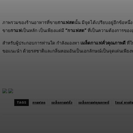
ภาพรวมของร้านอาหารที่ขาย
กาแฟสด
นั้น มีจุดได้เปรียบอยู่อีกข้อหนึ
ขาย
กาแฟ
เป็นหลัก เป็นเพียงแต่มี
“กาแฟสด”
ที่เป็นความต้องการของล
สำหรับผู้ประกอบการท่านใด กำลังมองหา
เมล็ดกาแฟคั่วคุณภาพดี
ที่
ขอแนะนำ ด้วยรสชาติและกลิ่นหอมอันเป็นเอกลักษณ์เป็นจุดเด่นเพียงพอ
TAGS
กาแฟสด
เมล็ดกาแฟคั่ว
เมล็ดกาแฟคุณภาพดี
โซเล่ คาเฟ่
แบ่งปัน
Facebook
Twitter
C