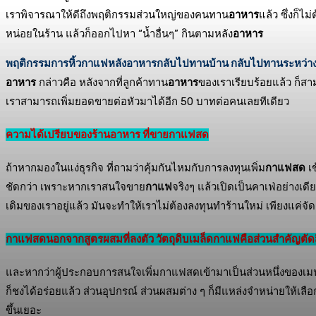
เราพิจารณาให้ดีถึงพฤติกรรมส่วนใหญ่ของคนทาน
อาหาร
แล้ว ซึ่งก็ไ
หน่อยในร้าน แล้วก็ออกไปหา “น้ำอื่นๆ” กินตามหลัง
อาหาร
พฤติกรรมการหิ้วกาแฟหลังอาหารกลับไปทานบ้าน กลับไปทานระหว่างเด
อาหาร
กล่าวคือ หลังจากที่ลูกค้าทาน
อาหาร
ของเราเรียบร้อยแล้ว ก็สาม
เราสามารถเพิ่มยอดขายต่อหัวมาได้อีก 50 บาทต่อคนเลยทีเดียว
ความได้เปรียบของร้านอาหาร ที่ขายกาแฟสด
ถ้าหากมองในแง่ธุรกิจ ที่ถามว่าคุ้มกันไหมกับการลงทุนเพิ่ม
กาแฟสด
เข
ชัดกว่า เพราะหากเราสนใจขาย
กาแฟ
จริงๆ แล้วเปิดเป็นคาเฟ่อย่างเดี
เดิมของเราอยู่แล้ว มันจะทำให้เราไม่ต้องลงทุนทำร้านใหม่ เพียงแค่จ
กาแฟสดนอกจากสูตรผสมที่ลงตัว วัตถุดิบเมล็ดกาแฟคือส่วนสำคัญตั
และหากว่าผู้ประกอบการสนใจเพิ่มกาแฟสดเข้ามาเป็นส่วนหนึ่งของเมนูเพื
ก็ชงได้อร่อยแล้ว ส่วนอุปกรณ์ ส่วนผสมต่าง ๆ ก็มีแหล่งจำหน่ายให้เลือ
ขึ้นเยอะ