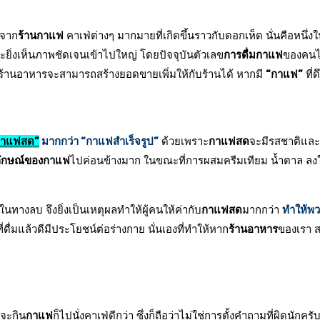
้จาก
ร้านกาแฟ
คาเฟ่ต่างๆ มากมายที่เกิดขึ้นราวกับดอกเห็ด นั่นคือหนึ่งใน
ยิ่งเห็นภาพชัดเจนเข้าไปใหญ่ โดยปัจจุบันตัวเลข
การดื่มกาแฟ
ของคนไท
ารที่ร้านอาหารจะสามารถสร้างยอดขายเพิ่มให้กับร้านได้ หากมี
“กาแฟ”
ที่
กาแฟสด”
มากกว่า “กาแฟสำเร็จรูป”
ด้วยเพราะ
กาแฟสด
จะมีรสชาติแ
ลักษณ์ของกาแฟ
ไปค่อนข้างมาก ในขณะที่การผสมครีมเทียม น้ำตาล ลง
นทางลบ จึงยิ่งเป็นเหตุผลทำให้ผู้คนให้ค่ากับ
กาแฟสด
มากกว่า
ทำให้พว
ี่ดื่มแล้วดีมีประโยชน์ต่อร่างกาย นั่นเองที่ทำให้หาก
ร้านอาหาร
ของเรา 
าจะกิน
กาแฟ
ก็ไปนั่งคาเฟ่ดีกว่า ซึ่งก็ถือว่าไม่ใช่การตั้งคำถามที่ผิดนักค