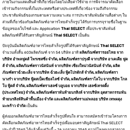
ภายในงานแสดงสินค้าที่เกี่ยวข้องโดยไม่เสียค่าใช้จ่าย การพิจารณาคัดเลือก
เข้าร่วมกิจกรรมทั้งในประเทศหรือต่างประเทศที่เกี่ยวข้อง รวมถึงกิจกรรม
ประชาสัมพันธ์ของกรมตามความเหมาะสม การประชาสัมพันธ์ผ่านสื่อต่างๆ ใน
ส่วนที่เกี่ยวข้องกับผลิตภัณฑ์อาหารไทยสำเร็จรูป ได้รับการบรรจุรายชื่อในฐาน
ข้อมูลของเว็บไซต์ และ Application
Thai SELECT
เพื่อประชาสัมพันธ์
ผลิตภัณฑ์ที่ได้รับตราสัญลักษณ์
Thai SELECT
เป็นต้น
ปัจจุบันมีผลิตภัณฑ์อาหารไทยสำเร็จรูปที่ได้รับตราสัญลักษณ์
Thai SELECT
จำนวนทั้งสิ้น 603ผลิตภัณฑ์ จาก 54 บริษัท อาทิ
ผลิตภัณฑ์ตรารอยไทย จาก
บริษัท อำพลฟูดส์ โพรเซสซิ่ง จำกัด, ผลิตภัณฑ์ตราปรุงดี จากบริษัท อาเคเดีย ฟูด
ส์ จำกัด, ผลิตภัณฑ์ตราวนัสนันท์ จากบริษัท เชียงใหม่วนัสนันท์ จำกัด, ผลิต
ภัณฑ์ตราฉั่วฮะเส็ง จากบริษัท ฉั่วฮะเส็ง ฟู้ดโปรดักส์ จำกัด, ผลิตภัณฑ์ตรา
นางรำ จากบริษัท ฟู้ดสเป็คเชียลไลซ์ จำกัด, ผลิตภัณฑ์ตราโลโบ จากบริษัท โกล
โบ ฟู้ดส์ จำกัด, ผลิตภัณฑ์ตราเฮลซ์ บลูบอย จากบริษัท เฮลซ์เทรดดิ้ง
(ประเทศไทย) จำกัด, ผลิตภัณฑ์ตราพันท้ายนรสิงห์ จากบริษัท อุตสาหกรรมพัน
ท้ายนรสิงห์สินค้าพื้นเมือง จำกัด และผลิตภัณฑ์ตราแม่พลอย บริษัท เทพผดุง
มะพร้าว จำกัด
เป็นต้น
ผู้ส่งออกผลิตภัณฑ์อาหารไทยสำเร็จรูปที่สนใจ สามารถสมัครเข้าร่วมโครงการ
คัดเลือกผลิตภัณฑ์อาหารไทยสำเร็จรูปเพื่อมอบตราสัญลักษณ์ Thai SELECT
ประจำปี 2565 ได้แล้วตั้งแต่วันนี้ – 26 มกราคม 2565 ดาวน์โหลดเอกสารการ