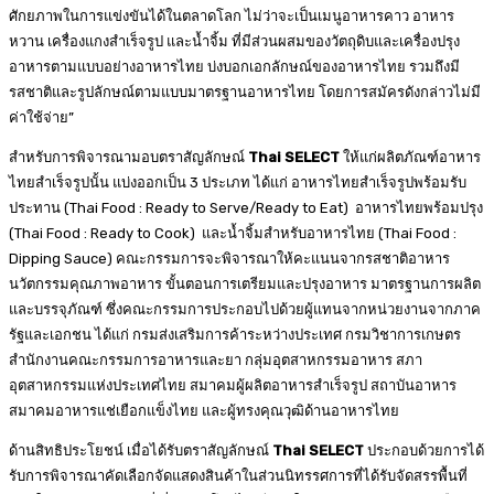
ศักยภาพในการแข่งขันได้ในตลาดโลก ไม่ว่าจะเป็นเมนูอาหารคาว อาหาร
หวาน เครื่องแกงสำเร็จรูป และน้ำจิ้ม ที่มีส่วนผสมของวัตถุดิบและเครื่องปรุง
อาหารตามแบบอย่างอาหารไทย บ่งบอกเอกลักษณ์ของอาหารไทย รวมถึงมี
รสชาติและรูปลักษณ์ตามแบบมาตรฐานอาหารไทย โดยการสมัครดังกล่าวไม่มี
ค่าใช้จ่าย”
สำหรับการพิจารณามอบตราสัญลักษณ์
Thai SELECT
ให้แก่ผลิตภัณฑ์อาหาร
ไทยสำเร็จรูปนั้น แบ่งออกเป็น 3 ประเภท ได้แก่ อาหารไทยสำเร็จรูปพร้อมรับ
ประทาน (Thai Food : Ready to Serve/Ready to Eat) อาหารไทยพร้อมปรุง
(Thai Food : Ready to Cook) และน้ำจิ้มสำหรับอาหารไทย (Thai Food :
Dipping Sauce) คณะกรรมการจะพิจารณาให้คะแนนจากรสชาติอาหาร
นวัตกรรมคุณภาพอาหาร ขั้นตอนการเตรียมและปรุงอาหาร มาตรฐานการผลิต
และบรรจุภัณฑ์ ซึ่งคณะกรรมการประกอบไปด้วยผู้แทนจากหน่วยงานจากภาค
รัฐและเอกชน ได้แก่ กรมส่งเสริมการค้าระหว่างประเทศ กรมวิชาการเกษตร
สำนักงานคณะกรรมการอาหารและยา กลุ่มอุตสาหกรรมอาหาร สภา
อุตสาหกรรมแห่งประเทศไทย สมาคมผู้ผลิตอาหารสำเร็จรูป สถาบันอาหาร
สมาคมอาหารแช่เยือกแข็งไทย และผู้ทรงคุณวุฒิด้านอาหารไทย
ด้านสิทธิประโยชน์ เมื่อได้รับตราสัญลักษณ์
Thai SELECT
ประกอบด้วยการได้
รับการพิจารณาคัดเลือกจัดแสดงสินค้าในส่วนนิทรรศการที่ได้รับจัดสรรพื้นที่