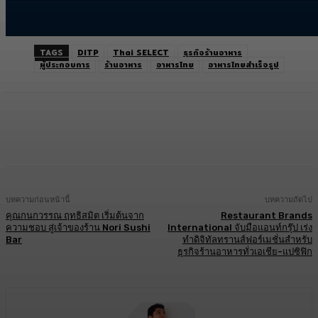
TAGS
DITP
Thai SELECT
ธุรกิจร้านอาหาร
ผู้ประกอบการ
ร้านอาหาร
อาหารไทย
อาหารไทยสำเร็จรูป
Facebook
Twitter
LINE
Copy URL
บทความก่อนหน้านี้
บทความถัดไป
คุณกนกวรรณ ฤทธิสมิต เริ่มต้นจาก
Restaurant Brands
ความชอบ สู่เจ้าของร้าน Nori Sushi
International จับมือแอนท์กรุ๊ป เร่ง
Bar
ทำดิจิทัลทรานส์ฟอร์เมชั่นสำหรับ
ธุรกิจร้านอาหารทั่วเอเชีย-แปซิฟิก