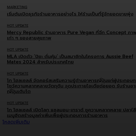
MARKETING
เริ่มต้นเปิดธุรกิจร้านอาหารอย่างไร ให้ร้านเป็นที่รู้จักยอดขายพุ่ง
HOT UPDATE
Mercy Republic ร้านอาหาร Pure Vegan ที่ฉีก Concept ภา
เก่า ๆ ของสายสุขภาพ
HOT UPDATE
MLA เปิดตัว ‘ปิยะ ดั่นคุ้ม’ เป็นสมาชิกในโครงการ Aussie Beef
Mates 2024 สำหรับประเทศไทย
HOT UPDATE
โก โฮลเซลล์ จัดคอร์สเสริมความรู้ด้านอาหารญี่ปุ่นแก่ผู้ประกอบ
โชว์ความหลากหลายวัตถุดิบ จุดประกายไอเดียต่อยอด รับร้านอ
ญี่ปุ่นเติบโต
HOT UPDATE
โก โฮลเซลล์ เปิดโลก แซลมอน-เทราต์ ชูความหลากหลาย ปลา(สี
เมนูฮิตสร้างมูลค่าเพิ่มเพื่อผู้ประกอบการร้านอาหาร
โหลดเพิ่มเติม