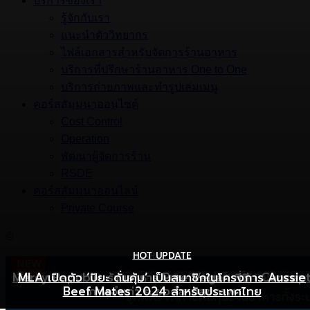
บริการของเรา
รู้จักกับเรา
แนะนำตัววิทยากร
ไฟล์เอกสารสำหรับจัดการร้านอาหาร
บริการที่ปรึกษาร้านอาหาร One to One
บริการถ่ายภาพและทำรูปเล่มเมนู
คอร์สสัมมนาออนไซต์
Cost Control
Operation
พัฒนาผู้จัดการร้าน
RSDE
คอร์สสัมมนาออนไลน์
Private Course
©
HOT UPDATE
HOT UPDATE
MARKETING
Mercy Republic ร้านอาหาร Pure Vegan ที่ฉีก Concep
เริ่มต้นเปิดธุรกิจร้านอาหารอย่างไร ให้ร้านเป็นที่รู้จักยอดขาย
MLA เปิดตัว ‘ปิยะ ดั่นคุ้ม’ เป็นสมาชิกในโครงการ Aussie
Beef Mates 2024 สำหรับประเทศไทย
ภาพจำเก่า ๆ ของสายสุขภาพ
พุ่ง