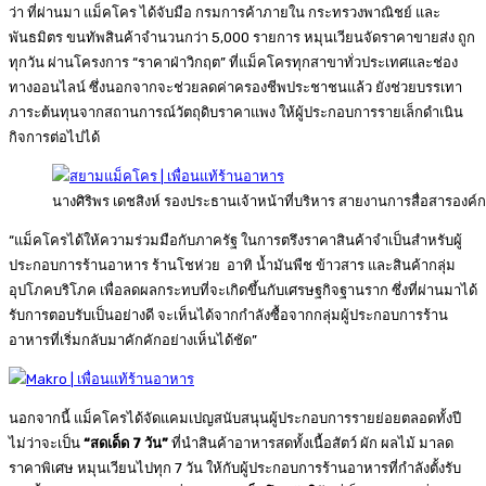
ว่า ที่ผ่านมา แม็คโคร ได้จับมือ กรมการค้าภายใน กระทรวงพาณิชย์ และ
พันธมิตร ขนทัพสินค้าจำนวนกว่า 5,000 รายการ หมุนเวียนจัดราคาขายส่ง ถูก
ทุกวัน ผ่านโครงการ “ราคาฝ่าวิกฤต” ที่แม็คโครทุกสาขาทั่วประเทศและช่อง
ทางออนไลน์ ซึ่งนอกจากจะช่วยลดค่าครองชีพประชาชนแล้ว ยังช่วยบรรเทา
ภาระต้นทุนจากสถานการณ์วัตถุดิบราคาแพง ให้ผู้ประกอบการรายเล็กดำเนิน
กิจการต่อไปได้
นางศิริพร เดชสิงห์ รองประธานเจ้าหน้าที่บริหาร สายงานการสื่อสารองค
“แม็คโครได้ให้ความร่วมมือกับภาครัฐ ในการตรึงราคาสินค้าจำเป็นสำหรับผู้
ประกอบการร้านอาหาร ร้านโชห่วย อาทิ น้ำมันพืช ข้าวสาร และสินค้ากลุ่ม
อุปโภคบริโภค เพื่อลดผลกระทบที่จะเกิดขึ้นกับเศรษฐกิจฐานราก ซึ่งที่ผ่านมาได้
รับการตอบรับเป็นอย่างดี จะเห็นได้จากกำลังซื้อจากกลุ่มผู้ประกอบการร้าน
อาหารที่เริ่มกลับมาคักคักอย่างเห็นได้ชัด”
นอกจากนี้ แม็คโครได้จัดแคมเปญสนับสนุนผู้ประกอบการรายย่อยตลอดทั้งปี
ไม่ว่าจะเป็น
“สดเด็ด
7 วัน”
ที่นำสินค้าอาหารสดทั้งเนื้อสัตว์ ผัก ผลไม้ มาลด
ราคาพิเศษ หมุนเวียนไปทุก 7 วัน ให้กับผู้ประกอบการร้านอาหารที่กำลังตั้งรับ