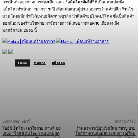
การฟื้นตัวของภาคการท่องเที่ยว และ
“แม็คโครจัดให้”
ที่เป็นแคมเปญซึ่ง
แม็คโครดำเนินการมากว่า 11 ปี เพื่อสนับสนุนผู้ประกอบการร้านค้าปลีก ร้านโช
ห่วย โดยผนึกกำลังกับพันธมิตรทางธุรกิจ นำสินค้าอุปโภคบริโภค ซึ่งเป็นสินค้า
ยอดนิยมของร้านโชห่วย มาจัดรายการพิเศษยาวตลอด 10 เดือนจนถึง
พฤศจิกายน 2565 นี้
TAGS
Makro
แม็คโคร
Facebook
Twitter
LINE
Copy URL
บทความก่อนหน้านี้
บทความถัดไป
โออิชิ อีทโตะ เอาใจสายเกาหลี ขอ
ร้านอาหารญี่ปุ่นเปิดใหม่ “ชาบู บาย
เสนอ “โออิชิ อีทโตะ ราเมนหมูผัด
โออิชิ” ชวนสัมผัสประสบการณ์ใหม่