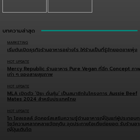
บทความล่าสุด
MARKETING
เริ่มต้นเปิดธุรกิจร้านอาหารอย่างไร ให้ร้านเป็นที่รู้จักยอดขายพุ่ง
HOT UPDATE
Mercy Republic ร้านอาหาร Pure Vegan ที่ฉีก Concept ภา
เก่า ๆ ของสายสุขภาพ
HOT UPDATE
MLA เปิดตัว ‘ปิยะ ดั่นคุ้ม’ เป็นสมาชิกในโครงการ Aussie Beef
Mates 2024 สำหรับประเทศไทย
HOT UPDATE
โก โฮลเซลล์ จัดคอร์สเสริมความรู้ด้านอาหารญี่ปุ่นแก่ผู้ประกอบ
โชว์ความหลากหลายวัตถุดิบ จุดประกายไอเดียต่อยอด รับร้านอ
ญี่ปุ่นเติบโต