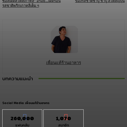
ซอสเผ็ดสไตล์เกาหลี” อร่อย…เผ็ดร้อน
ของรสชาติชาบู ชาบู สไตล์ญี่ปุ่น
รสชาติพริกเกาหลีเต็ม ๆ
เพื่อนแท้ร้านอาหาร
บทความแนะนำ
Social Media เพื่อนแท้ร้านอาหาร
260,000
1,070
แฟนคลับ
สมาชิก