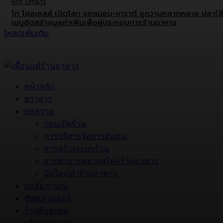
HOT UPDATE
โก โฮลเซลล์ เปิดโลก แซลมอน-เทราต์ ชูความหลากหลาย ปลา(สี
เมนูฮิตสร้างมูลค่าเพิ่มเพื่อผู้ประกอบการร้านอาหาร
โหลดเพิ่มเติม
หน้าหลัก
ข่าวสาร
บทความ
ก่อนเปิดร้าน
การบริหารจัดการต้นทุน
การสร้างระบบร้าน
การทำการตลาดสไตล์ร้านอาหาร
มือใหม่ทำร้านอาหาร
บทสัมภาษณ์
ซัพพลายเออร์
ร้านดีบอกต่อ