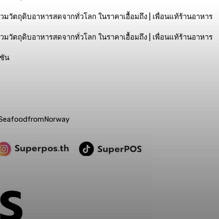
ชัน
SeafoodfromNorway