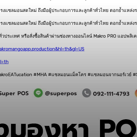
ั่วประเทศ หรือสั่งซื้อสินค้าผ่านช่องทางออนไลน์ Makro PRO แอปพลิเค
.makromangoapp.production&hl=th&gl=US
l=th
kroEATucation #MHA #
แซลมอนแม็คโคร
#
แซลมอนจากนอร์เวย์
#