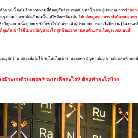
ญหาลักษณะนี้ ยังไม่อีกหลายท่านที่ติดอยู่กับวังวนของปัญหานี้ หลายผู้ประกอบการ
ร้านอา
ื่นๆ ตามมา หากพ่อครัวคนนั้นไม่ใช่มืออาชีพ เช่น
ไม่ปล่อยสูตรอาหาร ทำต้นทุนอาหารสูง
ฟังปัญหาแบบนี้อยู่บ่อย ๆ ซึ่งก็เข้าใจได้เพราะตัวผู้ประกอบการอาจไม่มีความรู้ในงาน
รกก็คุยกันเข้าใจดีไม่น่ามีปัญหาอะไร สุดท้ายออกลายเล่นตัว…ส่วนใหญ่จะเจอแบบนี้!
งอยู่ติดร้าน ปล่อยมือไม่ได้ วันไหนไม่เข้าร้านยอดตก ปัญหาเพียบ ขายดีแต่สุดท้ายเห
ต้องมีระบบด้วยเหรอ? ระบบคืออะไร? ต้องทำอะไรบ้าง