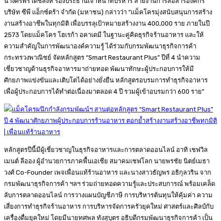
นางศิริพร เดชสิงห์ รองประธานเจ้าหน้าที่บริหาร สายงานการสื่อสารองค์กร
บริษัท ซีพี แอ็กซ์ตร้า จำกัด (มหาชน) กล่าวว่า “แม็คโครมุ่งสนับสนุนการสร้าง
งานสร้างอาชีพในทุกมิติ เพื่อบรรลุเป้าหมายสร้างงาน 400,000 ราย ภายในปี
2573 โดยแม็คโคร โฮเรก้า อคาเดมี ในฐานะคู่คิดธุรกิจร้านอาหาร และให้
ความสำคัญในการพัฒนาองค์ความรู้ ได้ร่วมกับกรมพัฒนาธุรกิจการค้า
กระทรวงพาณิชย์ จัดหลักสูตร “Smart Restaurant Plus” ปีที่ 4 นำความ
เชี่ยวชาญด้านธุรกิจอาหารมาถ่ายทอด พัฒนาทักษะผู้ประกอบการให้มี
ศักยภาพแข่งขันและเติบโตได้อย่างยั่งยืน หลักสูตรอบรมการทำธุรกิจอาหาร
เพื่อผู้ประกอบการได้ทำต่อเนื่องมาตลอด 4 ปี รวมผู้เข้าอบรมกว่า 600 ราย”
หลักสูตรปีนี้มีผู้เชี่ยวชาญในธุรกิจอาหารและการตลาดออนไลน์ อาทิ เชฟวิล
เมนต์ ลีออง ผู้อำนวยการภาคพื้นเอเชีย สมาคมเชฟโลก นายพรชัย นิตย์เมธา
วงศ์ Co-Founder เพจเพื่อนแท้ร้านอาหาร และนางสาวธัญพร อธิกุลวริน จาก
กรมพัฒนาธุรกิจการค้า ฯลฯ ร่วมถ่ายทอดความรู้และประสบการณ์ พร้อมเคล็ด
ลับการตลาดออนไลน์ การวางแผนบัญชีภาษี การบริหารต้นทุนให้คุ้มค่า ความ
เสี่ยงการทำธุรกิจร้านอาหาร การบริหารจัดการครัวยุคใหม่ ศาสตร์และศิลป์กับ
เครื่องดื่มยุคใหม่ โดยมีนายทศพล ทังสุบุตร อธิบดีกรมพัฒนาธุรกิจการค้า เป็น