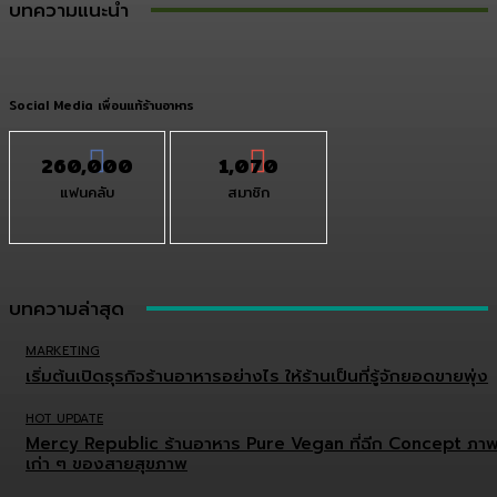
บทความแนะนำ
Social Media เพื่อนแท้ร้านอาหาร
260,000
1,070
แฟนคลับ
สมาชิก
บทความล่าสุด
MARKETING
เริ่มต้นเปิดธุรกิจร้านอาหารอย่างไร ให้ร้านเป็นที่รู้จักยอดขายพุ่ง
HOT UPDATE
Mercy Republic ร้านอาหาร Pure Vegan ที่ฉีก Concept ภา
เก่า ๆ ของสายสุขภาพ