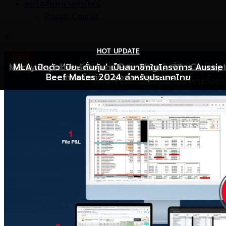
คอร์สสัมมนาออนไลน์
Private Course
©
HOT UPDATE
HOT UPDATE
MARKETING
Mercy Republic ร้านอาหาร Pure Vegan ที่ฉีก Concep
เริ่มต้นเปิดธุรกิจร้านอาหารอย่างไร ให้ร้านเป็นที่รู้จักยอดขาย
MLA เปิดตัว ‘ปิยะ ดั่นคุ้ม’ เป็นสมาชิกในโครงการ Aussie
Beef Mates 2024 สำหรับประเทศไทย
ภาพจำเก่า ๆ ของสายสุขภาพ
พุ่ง