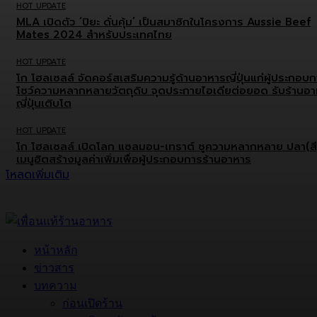
HOT UPDATE
MLA เปิดตัว ‘ปิยะ ดั่นคุ้ม’ เป็นสมาชิกในโครงการ Aussie Beef
Mates 2024 สำหรับประเทศไทย
HOT UPDATE
โก โฮลเซลล์ จัดคอร์สเสริมความรู้ด้านอาหารญี่ปุ่นแก่ผู้ประกอบ
โชว์ความหลากหลายวัตถุดิบ จุดประกายไอเดียต่อยอด รับร้านอ
ญี่ปุ่นเติบโต
HOT UPDATE
โก โฮลเซลล์ เปิดโลก แซลมอน-เทราต์ ชูความหลากหลาย ปลา(สี
เมนูฮิตสร้างมูลค่าเพิ่มเพื่อผู้ประกอบการร้านอาหาร
โหลดเพิ่มเติม
หน้าหลัก
ข่าวสาร
บทความ
ก่อนเปิดร้าน