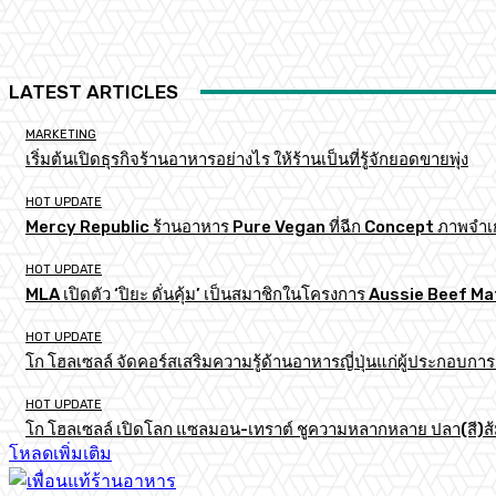
LATEST ARTICLES
MARKETING
เริ่มต้นเปิดธุรกิจร้านอาหารอย่างไร ให้ร้านเป็นที่รู้จักยอดขายพุ่ง
HOT UPDATE
Mercy Republic ร้านอาหาร Pure Vegan ที่ฉีก Concept ภาพจำเ
HOT UPDATE
MLA เปิดตัว ‘ปิยะ ดั่นคุ้ม’ เป็นสมาชิกในโครงการ Aussie Beef
HOT UPDATE
โก โฮลเซลล์ จัดคอร์สเสริมความรู้ด้านอาหารญี่ปุ่นแก่ผู้ประกอบก
HOT UPDATE
โก โฮลเซลล์ เปิดโลก แซลมอน-เทราต์ ชูความหลากหลาย ปลา(สี)ส้ม เ
โหลดเพิ่มเติม