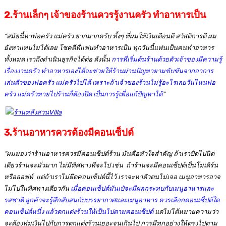
2.
ร้านเล็กๆ เจ้าของร้านควรรู้งานครัว ทำอาหารเป็น
“สมัยนี้หาพ่อครัว แม่ครัว ยากมากครับ ทั้งๆ ที่ผมให้เงินเดือนดี สวัสดิการดี ผม
ยังหาแทบไม่ได้เลย โชคดีที่แฟนทำอาหารเป็น ทุกวันนี้แฟนเป็นคนทำอาหาร
ทั้งหมด เราถึงดำเนินธุรกิจได้ต่อ ดังนั้น
การที่เริ่มต้นร้านด้วยตัวเจ้าของมีความรู้
เรื่องงานครัว ทำอาหารเองได้จะช่วยให้ร้านผ่านปัญหายามขับขันจากอาการ
เล่นตัวของพ่อครัว แม่ครัวไปได้ เพราะถ้าเจ้าของร้านไม่รู้อะไรเลยวันไหนพ่อ
ครัว แม่ครัวหายไปร้านก็ต้องปิด เป็นการรู้เพื่อแก้ปัญหาได้
”
3.
ร้านอาหารควรต้องมีคอนเซ็ปต์
“ผมมองว่าร้านอาหารควรมีคอนเซ็ปต์ร้าน มันคือหัวใจสำคัญ ถ้าเราบิดไปนิด
เดียวร้านจะมั่วมาก ไม่มีทิศทางที่จะไป เช่น ถ้าร้านจะมีคอนเซ็ปต์เป็นโมเดิร์น
หรือลอฟท์ แต่ถ้าเราไม่ยึดคอนเซ็ปต์นี้ไว้ เราจะหาตัวตนไม่เจอ เมนูอาหารอาจ
ไม่ไปในทิศทางเดียวกัน
เมื่อคอนเซ็ปต์มันเป๋จะมีผลกระทบกับเมนูอาหารและ
รสชาติ ลูกค้าจะรู้สึกสับสนกับบรรยากาศและเมนูอาหาร ควรเลือกคอนเซ็ปต์ใด
คอนเซ็ปต์หนึ่ง แล้วตกแต่งร้านให้เป็นไปตามคอนเซ็ปต์
แต่ไม่ได้หมายความว่า
จะต้องทุ่มเงินไปกับการตกแต่งร้านเยอะจนเกินไป การมีทุกอย่างให้ตรงไปตาม