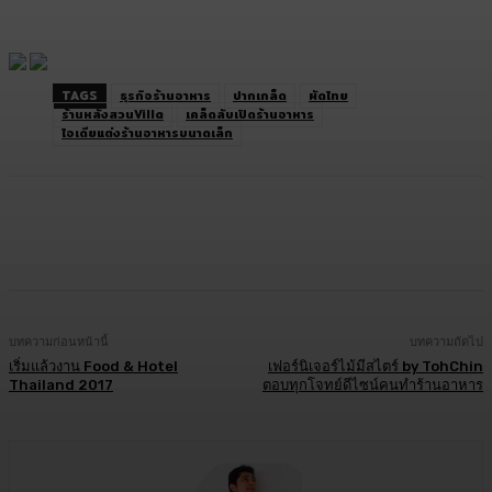
TAGS
ธุรกิจร้านอาหาร
ปากเกล็ด
ผัดไทย
ร้านหลังสวนVilla
เคล็ดลับเปิดร้านอาหาร
ไอเดียแต่งร้านอาหารขนาดเล็ก
Facebook
Twitter
LINE
Copy URL
บทความก่อนหน้านี้
บทความถัดไป
เริ่มแล้วงาน Food & Hotel
เฟอร์นิเจอร์ไม้มีสไตร์ by TohChin
Thailand 2017
ตอบทุกโจทย์ดีไซน์คนทำร้านอาหาร