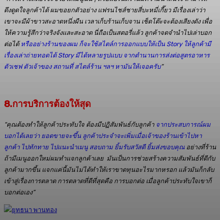
ดึงดูดใจลูกค้าได้ ผมขอยกตัวอย่าง แฟรนไชส์ชายสี่บะหมี่เกี๊ยว มีเรื่องเล่าว่า
เขาจะมีผ้าขาวสะอาดหนึ่งผืน เวลาเก็บร้านเก็บจาน เช็ดโต๊ะจะต้องเสียงดัง เพื่อ
ให้ความรู้สึกว่าจริงจังและสะอาด นี่ถือเป็นสตอรี่แล้ว ลูกค้าจดจำนำไปเล่าบอก
ต่อได้
หรืออย่างร้านของผม ก็จะใช้สไตล์การออกแบบให้เป็น Story ให้ลูกค้ามี
เรื่องเล่าถ่ายทอดได้ Story มีได้หลายรูปแบบ จากตำนานการส่งต่อสูตรอาหาร
ตัวเชฟ ตัวเจ้าของ สถานที่ สไตล์ร้าน ฯลฯ หามันให้เจอครับ
”
8.
การบริการต้องให้สุด
“คุณต้องทำให้ลูกค้าประทับใจ ต้องมีปฏิสัมพันธ์กับลูกค้า
จากประสบการณ์ผม
บอกได้เลยว่า ยอดขายจะขึ้น ลูกค้าประจำจะเพิ่มเมื่อเจ้าของร้านเข้าไปหา
ลูกค้า ไปทักทาย ไปแนะนำเมนู สอบถาม ยิ้มรับสวัสดี ยิ้มส่งขอบคุณ
อย่างที่ร้าน
ถ้ามีเมนูออกใหม่ผมทำแจกลูกค้าเลย มันเป็นการช่วยสร้างความสัมพันธ์ที่ดีกับ
ลูกค้ามากขึ้น แจกแค่นี้มันไม่ได้ทำให้เราขาดทุนอะไรมากหรอก
แล้วมันก็กลับ
เข้าสู่เรื่องการตลาด การตลาดที่ดีที่สุดคือ การบอกต่อ เมื่อลูกค้าประทับใจเขาก็
บอกต่อเอง”