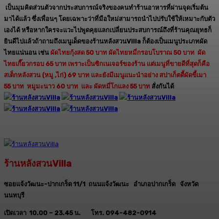
เป็นมุมคิดส่วนตัวจากประสบการณ์จริงของคนทำร้านอาหารที่ผ่านจุดเริ่มต้น
มาได้แล้ว ซึ่งเพื่อนๆ โดยเฉพาะว่าที่มือใหม่สามารถนำไปปรับใช้ให้เหมาะกับตัว
เองได้ หรือหากใครจะแวะไปพูดคุยแลกเปลี่ยนประสบการณ์ถึงที่ร้านคุณยุทธก็
ยินดีไปแล้วถ้าถามถึงเมนูเด็ดของร้านหลังสวนVilla ก็ต้องเป็นเมนูประเภทผัด
ไทยแน่นอน เช่น
ผัดไทยกุ้งสด 50 บาท ผัดไทยหมี่กรอบโบราณ 50 บาท ผัด
ไทยเกี๊ยวกรอบ 65 บาท เพราะเป็นซิกเนเจอร์ของร้าน แต่เมนูที่ขายดีที่สุดก็คือ
สเต็กหลังสวน (หมู ,ไก่) 69 บาท และยังมีเมนูแนะนำอย่าง สปาเก็ตตี้ผัดขี้เมา
55 บาท หมูมะนาว 60 บาท และ ผัดหมี่โกแลง 55 บาท
สั่งกันได้
ร้านหลังสวนVilla
ซอยแจ้งวัฒนะ-ปากเกร็ด 11/1 ถนนแจ้งวัฒนะ อำเภอปากเกร็ด จังหวัด
นนทบุรี
เปิดเวลา 10.00 – 23.45 น. โทร. 094-482-0914