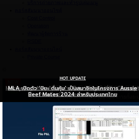
บริการถ่ายภาพและทำรูปเล่มเมนู
คอร์สสัมมนาออนไซต์
Cost Control
Operation
พัฒนาผู้จัดการร้าน
RSDE
คอร์สสัมมนาออนไลน์
Private Course
©
HOT UPDATE
HOT UPDATE
MARKETING
Mercy Republic ร้านอาหาร Pure Vegan ที่ฉีก Concep
เริ่มต้นเปิดธุรกิจร้านอาหารอย่างไร ให้ร้านเป็นที่รู้จักยอดขาย
MLA เปิดตัว ‘ปิยะ ดั่นคุ้ม’ เป็นสมาชิกในโครงการ Aussie
Beef Mates 2024 สำหรับประเทศไทย
ภาพจำเก่า ๆ ของสายสุขภาพ
พุ่ง