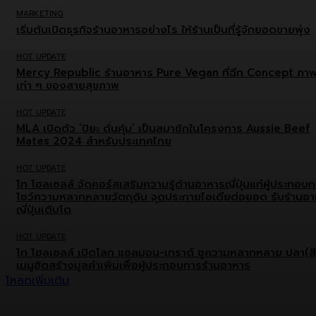
MARKETING
เริ่มต้นเปิดธุรกิจร้านอาหารอย่างไร ให้ร้านเป็นที่รู้จักยอดขายพุ่ง
HOT UPDATE
Mercy Republic ร้านอาหาร Pure Vegan ที่ฉีก Concept ภา
เก่า ๆ ของสายสุขภาพ
HOT UPDATE
MLA เปิดตัว ‘ปิยะ ดั่นคุ้ม’ เป็นสมาชิกในโครงการ Aussie Beef
Mates 2024 สำหรับประเทศไทย
HOT UPDATE
โก โฮลเซลล์ จัดคอร์สเสริมความรู้ด้านอาหารญี่ปุ่นแก่ผู้ประกอบ
โชว์ความหลากหลายวัตถุดิบ จุดประกายไอเดียต่อยอด รับร้านอ
ญี่ปุ่นเติบโต
HOT UPDATE
โก โฮลเซลล์ เปิดโลก แซลมอน-เทราต์ ชูความหลากหลาย ปลา(สี
เมนูฮิตสร้างมูลค่าเพิ่มเพื่อผู้ประกอบการร้านอาหาร
โหลดเพิ่มเติม