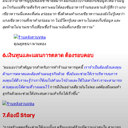
มั่นใจว่าอาหารญี่ปุ่นของเขาขายดีมาก ผมก็แย้งไปว่าเคยเก็บข้อมูลไหมว่าเมนู
อะไรกันแน่ที่ขายดีจริงๆ เพราะผมได้ลองชิมอาหารร้านของเขาแล้วรู้สึกว่า แกง
เขียวหวานนี่แหละที่เด่น อร่อยมาก ซึ่งตัวคนทำแกงเขียวหวานเองยังไม่รู้เลยว่า
แกงเขียวหวานที่เขาทำอร่อยมาก ไม่มีใครรู้เลย เพราะไม่เคยเก็บข้อมูล และ
สุดท้ายไม่นานเขาก็เปลี่ยนชื่อร้านมาเน้นที่แกงเขียวหวาน”
คุณยุทธนา พานทอง
6.
เงินทุนและแผนการตลาด ต้องรอบคอบ
“ผมมองว่าสำคัญมากสำหรับการทำร้านอาหารยุคนี้
เราจำเป็นต้องมีงบลงทุน
ด้านการตลาดและต้องทำแผนธุรกิจด้วย ซึ่งมันจะช่วยให้เราบริหารงบการ
ลงทุนได้ดี เราจะรู้ว่าเราใช้งบไปทำอะไรบ้างและใช้ไปเท่าไหร่ เราจะสามารถ
ควบคุมงบได้ตามที่วางแผนไว้
การมีเงินอย่างเดียวมันไม่พอ แต่ต้องมีแผนทำ
ธุรกิจด้วยจะช่วยให้ประสบความสำเร็จได้เร็วขึ้น”
7.
ต้องมี Story
“การสร้างสตอรี่จะช่วยให้เมนูนั้นๆ หรือแบรนด์ร้านมีความน่าสนใจ สามารถ