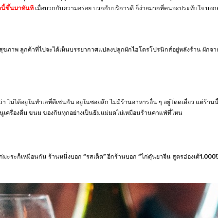
นี้ขึ้นมาทันที
เมื่อบวกกับความอร่อย บวกกับบริการดี ก็ง่ายมากที่คนจะประทับใจ บอก
ขภาพ ลูกค้าที่ไปจะได้เห็นบรรยากาศแปลงปลูกผักไฮโดรโปรนิกส์อยู่หลังร้าน ผักจากแ
ม่ได้อยู่ในทำเลที่ดีเช่นกัน อยู่ในซอยลึก ไม่มีร้านอาหารอื่น ๆ อยู่โดดเดี่ยว แต่ร้าน
ครื่องดื่ม ขนม ของกินทุกอย่างเป็นธีมแม่มดไม่เหมือนร้านคาแฟ่ที่ไหน
ยวไก่มะระก็เหมือนกัน ร้านหนึ่งบอก “รสเด็ด” อีกร้านบอก “ไก่ตุ๋นยาจีน สูตรฮ่องเต้1,000