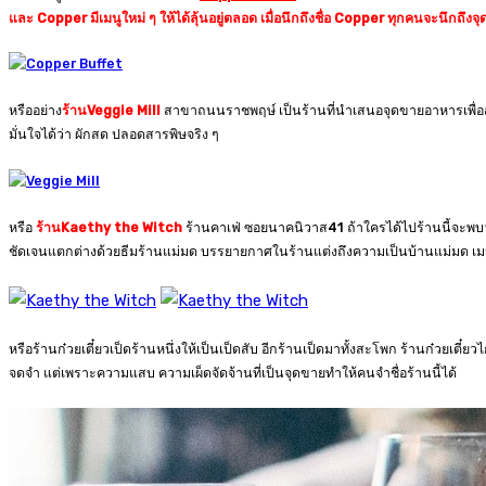
และ Copper มีเมนูใหม่ ๆ ให้ได้ลุ้นอยู่ตลอด เมื่อนึกถึงชื่อ Copper ทุกคนจะนึกถึงจุด
หรืออย่าง
ร้านVeggie Mill
สาขาถนนราชพฤษ์ เป็นร้านที่นำเสนอจุดขายอาหารเพื่อสุ
มั่นใจได้ว่า ผักสด ปลอดสารพิษจริง ๆ
หรือ
ร้านKaethy the Witch
ร้านคาเฟ่ ซอยนาคนิวาส41 ถ้าใครได้ไปร้านนี้จะพบว่า ไ
ชัดเจนแตกต่างด้วยธีมร้านแม่มด บรรยายกาศในร้านแต่งถึงความเป็นบ้านแม่มด เมนูเ
หรือร้านก๋วยเตี๋ยวเป็ดร้านหนึ่งให้เป็นเป็ดสับ อีกร้านเป็ดมาทั้งสะโพก ร้านก๋วยเตี๋
จดจำ แต่เพราะความแสบ ความเผ็ดจัดจ้านที่เป็นจุดขายทำให้คนจำชื่อร้านนี้ได้