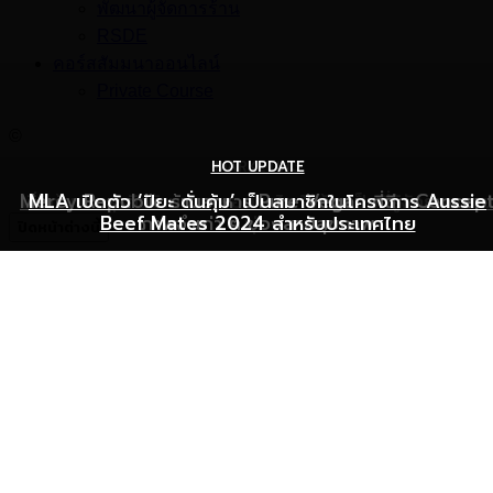
พัฒนาผู้จัดการร้าน
RSDE
คอร์สสัมมนาออนไลน์
Private Course
©
HOT UPDATE
HOT UPDATE
MARKETING
Mercy Republic ร้านอาหาร Pure Vegan ที่ฉีก Concep
เริ่มต้นเปิดธุรกิจร้านอาหารอย่างไร ให้ร้านเป็นที่รู้จักยอดขาย
MLA เปิดตัว ‘ปิยะ ดั่นคุ้ม’ เป็นสมาชิกในโครงการ Aussie
Beef Mates 2024 สำหรับประเทศไทย
ภาพจำเก่า ๆ ของสายสุขภาพ
พุ่ง
ปิดหน้าต่างนี้