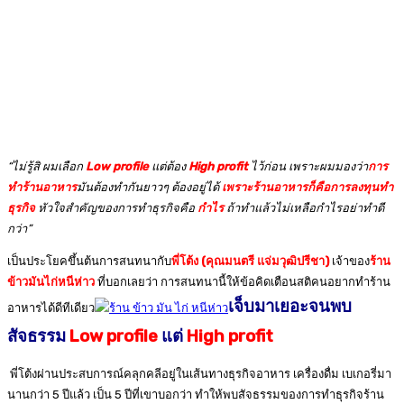
“ไม่รู้สิ ผมเลือก
Low profile
แต่ต้อง
High profit
ไว้ก่อน เพราะผมมองว่า
การ
ทำร้านอาหาร
มันต้องทำกันยาวๆ ต้องอยู่ได้
เพราะร้านอาหารก็คือการลงทุนทำ
ธุรกิจ
หัวใจสำคัญของการทำธุรกิจคือ
กำไร
ถ้าทำแล้วไม่เหลือกำไรอย่าทำดี
กว่า”
เป็นประโยคขึ้นต้นการสนทนากับ
พี่โต้ง (คุณมนตรี แจ่มวุฒิปรีชา)
เจ้าของ
ร้าน
ข้าวมันไก่หนีห่าว
ที่บอกเลยว่า การสนทนานี้ให้ข้อคิดเตือนสติคนอยากทำร้าน
เจ็บมาเยอะจนพบ
อาหารได้ดีทีเดียว
สัจธรรม
Low profile
แต่
High profit
พี่โต้งผ่านประสบการณ์คลุกคลีอยู่ในเส้นทางธุรกิจอาหาร เครื่องดื่ม เบเกอรี่มา
นานกว่า 5 ปีแล้ว เป็น 5 ปีที่เขาบอกว่า ทำให้พบสัจธรรมของการทำธุรกิจร้าน