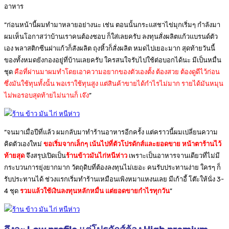
อาหาร
“ก่อนหน้านี้ผมทำมาหลายอย่างนะ เช่น ตอนนั้นกระแสชาไข่มุกเริ่มๆ กำลังมา
ผมเห็นโอกาสว่าบ้านเราคนต้องชอบ ก็ใส่เลยครับ ลงทุนสั่งผลิตแก้วแบรนด์ตัว
เอง พลาสติกซีนฝาแก้วก็สังผลิต ถุงหิ้วก็สั่งผลิต หมดไปเยอะมาก สุดท้ายวันนี้
ของทั้งหมดยังกองอยู่ที่บ้านเลยครับ ใครสนใจรับไปใช้ต่อบอกได้นะ มีเป็นหมื่น
ชุด
คือที่ผ่านมาผมทำโดยเอาความอยากของตัวเองตั้ง ต้องสวย ต้องดูดีไว้ก่อน
ซึ่งมันใช้ทุนทั้งนั้น พอเราใช้ทุนสูง แต่สินค้าขายได้กำไรไม่มาก รายได้มันหมุน
ไม่พอรอบสุดท้ายไม่นานก็ เจ๊ง
”
“จนมาเมื่อปีที่แล้ว ผมกลับมาทำร้านอาหารอีกครั้ง แต่คราวนี้ผมเปลี่ยนความ
คิดตัวเองใหม่
ขอเริ่มจากเล็กๆ เน้นไปที่ตัวโปรดักส์และยอดขาย หน้าตาร้านไว้
ท้ายสุด
จึงสรุปเปิดเป็น
ร้านข้าวมันไก่หนีห่าว
เพราะเป็นอาหารจานเดียวที่ไม่มี
กระบวนการยุ่งยากมาก วัตถุดิบที่ต้องลงทุนไม่เยอะ คนรับประทานง่าย ใครๆ ก็
รับประทานได้ ช่วงแรกเริ่มทำร้านเหมือนเพิงหมาแหงนเลย มีเก้าอี้ โต๊ะให้นั่ง 3-
4 ชุด
รวมแล้วใช้เงินลงทุนหลักหมื่น แต่ยอดขายกำไรทุกวัน
”