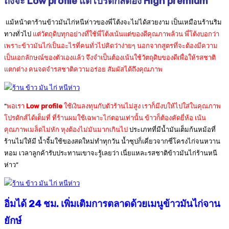
ถึงจะ
Low profile
แต่โปรดักส์ต้อง
High premium
แม้หน้าตาร้านข้าวมันไก่หนีห่าวของพี่โต้งจะไม่ได้สวยงาม เป็นเหมือนร้านริม
ทางทั่วไป
แต่วัตถุดิบทุกอย่างที่ใช้พี่โต้งเน้นแต่ของดีคุณภาพล้วน พี่โต้งบอกว่า
เพราะข้าวมันไก่เป็นอะไรที่คนทั่วไปคิดว่าง่ายๆ นอกจากสูตรที่จะต้องมีความ
เป็นเอกลักษณ์ของตัวเองแล้ว จึงจำเป็นต้องเน้นใช้วัตถุดิบของดีเพื่อให้รสชาติ
แตกต่าง คนจดจำรสชาติความอร่อย สัมผัสได้ถึงคุณภาพ
“
พอเรา
Low profile
ใช้เงินลงทุนกับตัวร้านไม่สูง เราก็มีงบให้ไปใส่ในคุณภาพ
โปรดักส์ได้เต็มที่ ที่ร้านผมใช้เฉพาะไก่ตอนเท่านั้น ข้าวก็ต้องคัดยี่ห้อ เน้น
คุณภาพเมล็ดไม่หัก หุงต้องไม่มันมากเกินไป
ประเภทที่มีน้ำมันเต็มก้นหม้อที่
ร้านไม่ให้มี น้ำจิ้มใช้ของสดใหม่ทำทุกวัน น้ำซุปก็เคี่ยวจากซี่โครงไก่จนหวาน
หอม เวลาลูกค้ารับประทานเขาจะรู้เลยว่า เนี่ยแหละรสชาติข้าวมันไก่ร้านหนี
ห่าว”
อิ่มได้
24 ชม. เพิ่มเติมการตลาดด้วยเมนูข้าวมันไก่จาน
ยักษ์