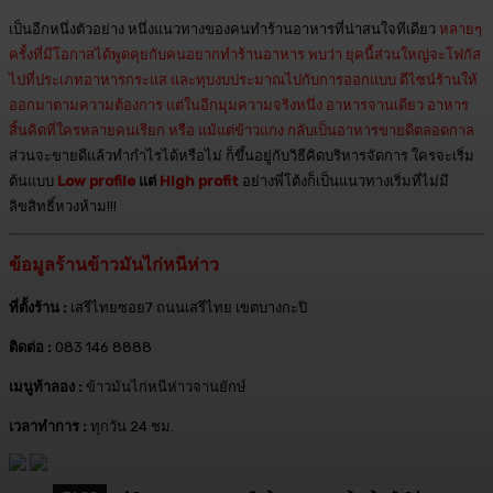
เป็นอีกหนึ่งตัวอย่าง หนึ่งแนวทางของคนทำร้านอาหารที่น่าสนใจทีเดียว
หลายๆ
ครั้งที่มีโอกาสได้พูดคุยกับคนอยากทำร้านอาหาร พบว่า ยุคนี้ส่วนใหญ่จะโฟกัส
ไปที่ประเภทอาหารกระแส และทุบงบประมาณไปกับการออกแบบ ดีไซน์ร้านให้
ออกมาตามความต้องการ แต่ในอีกมุมความจริงหนึ่ง อาหารจานเดียว อาหาร
สิ้นคิดที่ใครหลายคนเรียก หรือ แม้แต่ข้าวแกง กลับเป็นอาหารขายดีตลอดกาล
ส่วนจะขายดีแล้วทำกำไรได้หรือไม่ ก็ขึ้นอยู่กับวิธีคิดบริหารจัดการ ใครจะเริ่ม
ต้นแบบ
Low profile
แต่
High profit
อย่างพี่โต้งก็เป็นแนวทางเริ่มที่ไม่มี
ลิขสิทธิ์หวงห้าม!!!
ข้อมูลร้านข้าวมันไก่หนีห่าว
ที่ตั้งร้าน :
เสรีไทยซอย7 ถนนเสรีไทย เขตบางกะปิ
ติดต่อ :
083 146 8888
เมนูท้าลอง :
ข้าวมันไก่หนีห่าวจานยักษ์
เวลาทำการ :
ทุกวัน 24 ชม.