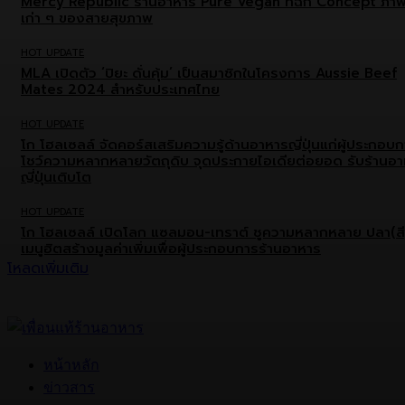
Mercy Republic ร้านอาหาร Pure Vegan ที่ฉีก Concept ภา
เก่า ๆ ของสายสุขภาพ
HOT UPDATE
MLA เปิดตัว ‘ปิยะ ดั่นคุ้ม’ เป็นสมาชิกในโครงการ Aussie Beef
Mates 2024 สำหรับประเทศไทย
HOT UPDATE
โก โฮลเซลล์ จัดคอร์สเสริมความรู้ด้านอาหารญี่ปุ่นแก่ผู้ประกอบ
โชว์ความหลากหลายวัตถุดิบ จุดประกายไอเดียต่อยอด รับร้านอ
ญี่ปุ่นเติบโต
HOT UPDATE
โก โฮลเซลล์ เปิดโลก แซลมอน-เทราต์ ชูความหลากหลาย ปลา(สี
เมนูฮิตสร้างมูลค่าเพิ่มเพื่อผู้ประกอบการร้านอาหาร
โหลดเพิ่มเติม
หน้าหลัก
ข่าวสาร