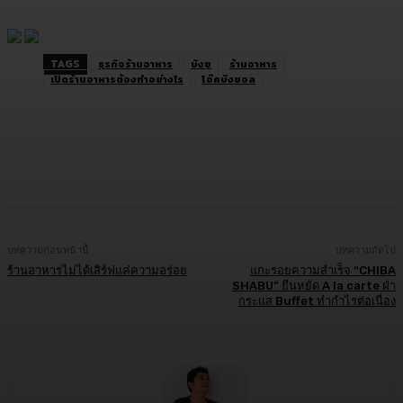
TAGS
ธุรกิจร้านอาหาร
บิงซู
ร้านอาหาร
เปิดร้านอาหารต้องทำอย่างไร
โอ๊คบิงซอล
Facebook
Twitter
LINE
Copy URL
บทความก่อนหน้านี้
บทความถัดไป
ร้านอาหารไม่ได้เสิร์ฟแค่ความอร่อย
แกะรอยความสำเร็จ “CHIBA
SHABU” ยืนหยัด A la carte ฝ่า
กระแส Buffet ทำกำไรต่อเนื่อง