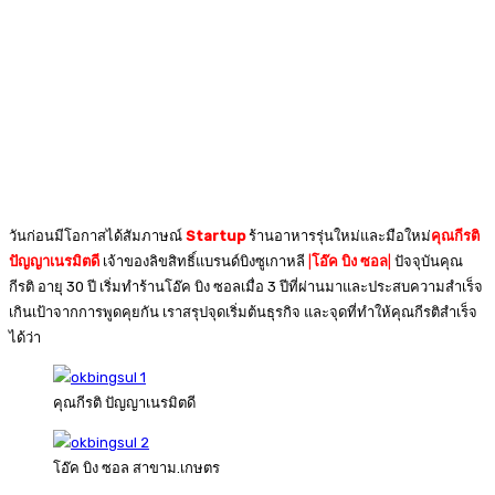
วันก่อนมีโอกาสได้สัมภาษณ์
Startup
ร้านอาหารรุ่นใหม่และมือใหม่
คุณกีรติ
ปัญญาเนรมิตดี
เจ้าของลิขสิทธิ์แบรนด์บิงซูเกาหลี
|
โอ๊ค บิง ซอล
|
ปัจจุบันคุณ
กีรติ อายุ 30 ปี เริ่มทำร้านโอ๊ค บิง ซอลเมื่อ 3 ปีที่ผ่านมาและประสบความสำเร็จ
เกินเป้าจากการพูดคุยกัน เราสรุปจุดเริ่มต้นธุรกิจ และจุดที่ทำให้คุณกีรติสำเร็จ
ได้ว่า
คุณกีรติ ปัญญาเนรมิตดี
โอ๊ค บิง ซอล สาขาม.เกษตร