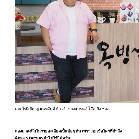
คุณกีรติ ปัญญาเนรมิตดี กับ เจ้าของแบรนด์ โอ๊ค บิง ซอล
ลองมาลงลึกในรายละเอียดเป็นข้อๆ กัน เพราะทุกข้อใครที่กำลัง
คิดจะ Startup นำไปใช้ได้ครับ