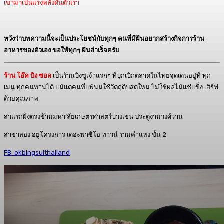
เขามาเป็นแรงพลังดันตัวเรา
หวังว่าบทความนี้จะเป็นประโยชน์กับทุกๆ คนที่มีฝันอยากสร้างกิจการร้าน
อาหารของตัวเอง ขอให้ทุกๆ ฝันสำเร็จครับ
ร้าน โอ๊ค บิง ซอล
เป็นร้านบิงซูเจ้าแรกๆ ที่บุกเบิกตลาดในไทยจุดเด่นอยู่ที่ ทุก
เมนู ทุกคนทานได้ แม้แต่คนที่แพ้นมใช้วัตถุดิบสดใหม่ ไม่ใช้ผลไม้แช่แข็ง เสิร์ฟ
ด้วยคุณภาพ
สาแรกฝั่งตรงข้ามมหา’ลัยเกษตรศาสตร์บางเขน ประตูงามวงศ์วาน
สาขาสอง อยู่โครงการ เดอะพาซิโอ ทาวน์ รามคำแหง ชั้น 2
FB: okbingsulthailand