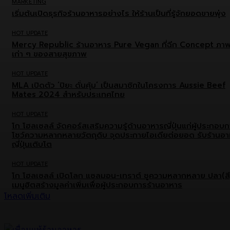
MARKETING
เริ่มต้นเปิดธุรกิจร้านอาหารอย่างไร ให้ร้านเป็นที่รู้จักยอดขายพุ่ง
HOT UPDATE
Mercy Republic ร้านอาหาร Pure Vegan ที่ฉีก Concept ภา
เก่า ๆ ของสายสุขภาพ
HOT UPDATE
MLA เปิดตัว ‘ปิยะ ดั่นคุ้ม’ เป็นสมาชิกในโครงการ Aussie Beef
Mates 2024 สำหรับประเทศไทย
HOT UPDATE
โก โฮลเซลล์ จัดคอร์สเสริมความรู้ด้านอาหารญี่ปุ่นแก่ผู้ประกอบ
โชว์ความหลากหลายวัตถุดิบ จุดประกายไอเดียต่อยอด รับร้านอ
ญี่ปุ่นเติบโต
HOT UPDATE
โก โฮลเซลล์ เปิดโลก แซลมอน-เทราต์ ชูความหลากหลาย ปลา(สี
เมนูฮิตสร้างมูลค่าเพิ่มเพื่อผู้ประกอบการร้านอาหาร
โหลดเพิ่มเติม