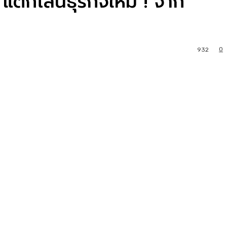
แตกไลน์ธุรกิจใหม่ ! จาก
0
932