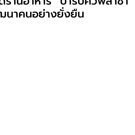
้านอาหาร “บาร์บิคิวพลาซ่า” 
ัฒนาคนอย่างยั่งยืน