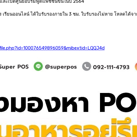
และเปิดศูนย์อบรมฟู้ดแพชชั่นขึ้นในปี 2564
จการ เรียนออนไลน์ ได้ใบรับรองภายใน 3 ชม. ใบรับรองไม่หาย โหลดได้จ
ofile.php?id=100076549896059&mibextid=LQQJ4d