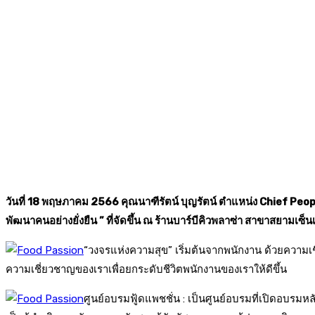
วันที่ 18 พฤษภาคม 2566 คุณนาฑีรัตน์ บุญรัตน์ ตำแหน่ง Chief P
พัฒนาคนอย่างยั่งยืน ” ที่จัดขึ้น ณ ร้านบาร์บีคิวพลาซ่า สาขาสยามเซ็น
“วงจรแห่งความสุข” เริ่มต้นจากพนักงาน ด้วยความเชื่
ความเชี่ยวชาญของเราเพื่อยกระดับชีวิตพนักงานของเราให้ดีขึ้น
ศูนย์อบรมฟู้ดแพชชั่น : เป็นศูนย์อบรมที่เปิดอบรม