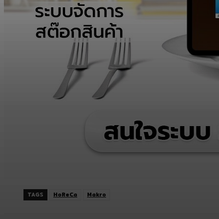
TAGS
HoReCa
Makro