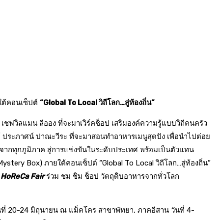
ต้คอนเซ็ปต์
“Global To Local วิถีโลก…สู่ท้องถิ่น”
ชฟวิลแมน ลีออง ที่จะมาเวิร์คช็อป เสริมองค์ความรู้แบบวิถีคนครัว
้ ประภาศน์ ปาณะวีระ ที่จะมาสอนทำอาหารเมนูสุดปัง เพื่อนำไปต่อย
ชฟจากทุกภูมิภาค สู่การแข่งขันในระดับประเทศ พร้อมเป็นตัวแทน
ystery Box) ภายใต้คอนเซ็ปต์ “Global To Local วิถีโลก…สู่ท้องถิ่น”
 HoReCa Fair
ร่วม ชม ชิม ช็อป วัตถุดิบอาหารจากทั่วโลก
ที่
20-24
มิถุนายน ณ แม็คโคร สาขาพัทยา
,
ภาคอีสาน วันที่
4-