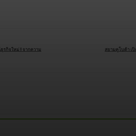
opy URL
ธุรกิจใหม่ ! จากความ
สยามคูโบต้า เ