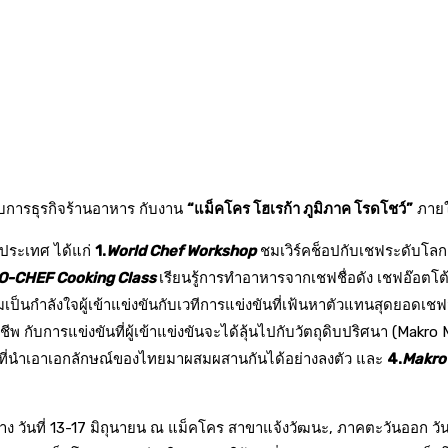
กอบการธุรกิจร้านอาหาร กับงาน
“แม็คโคร โฮเรก้า ภูมิภาค โรดโชว์”
ภายใ
่วประเทศ ได้แก่
1.
World Chef Workshop
ชมเวิร์คช็อปกับเชฟระดับโลก เ
O-CHEF Cooking Class
เรียนรู้การทำอาหารจากเชฟชื่อดัง เชฟอ๊อตโต
มเป็นกำลังใจผู้เข้าแข่งขันกับเวทีการแข่งขันที่เฟ้นหาตัวแทนสุดยอดเ
 กับการแข่งขันที่ผู้เข้าแข่งขันจะได้ลุ้นไปกับวัตถุดิบปริศนา (Makro M
al ที่นำเอาเอกลักษณ์ของไทยมาผสมผสานกันได้อย่างลงตัว และ
4.
Makro
ง วันที่
13-17
มิถุนายน ณ แม็คโคร สาขาแจ้งวัฒนะ
,
ภาคตะวันออก
วัน