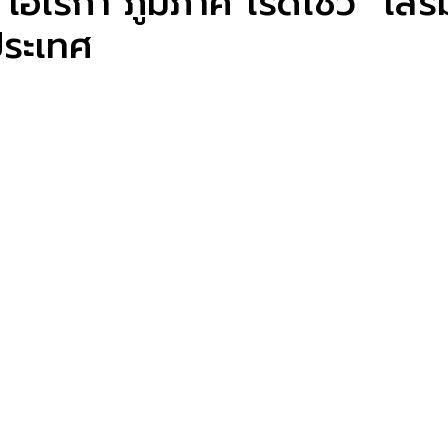
ฮเรก้า ภูมิภาค โรดโชว์” เสริ
ประเทศ