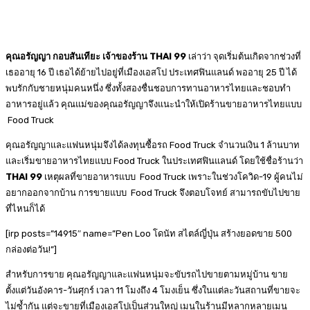
คุณอรัญญา กอบสันเทียะ เจ้าของร้าน THAI 99
เล่าว่า จุดเริ่มต้นเกิดจากช่วงที่
เธออายุ 16 ปี เธอได้ย้ายไปอยู่ที่เมืองเอสโป ประเทศฟินแลนด์ พออายุ 25 ปี ได้
พบรักกับชายหนุ่มคนหนึ่ง ซึ่งทั้งสองชื่นชอบการทานอาหารไทยและชอบทำ
อาหารอยู่แล้ว คุณแม่ของคุณอรัญญาจึงแนะนำให้เปิดร้านขายอาหารไทยแบบ
Food Truck
คุณอรัญญาและแฟนหนุ่มจึงได้ลงทุนซื้อรถ Food Truck จำนวนเงิน 1 ล้านบาท
และเริ่มขายอาหารไทยแบบ Food Truck ในประเทศฟินแลนด์ โดยใช้ชื่อร้านว่า
THAI 99
เหตุผลที่ขายอาหารแบบ Food Truck เพราะในช่วงโควิด-19 ผู้คนไม่
อยากออกจากบ้าน การขายแบบ Food Truck จึงตอบโจทย์ สามารถขับไปขาย
ที่ไหนก็ได้
[irp posts=”14915″ name=”Pen Loo โดนัท สไตล์ญี่ปุ่น สร้างยอดขาย 500
กล่องต่อวัน!”]
สำหรับการขาย คุณอรัญญาและแฟนหนุ่มจะขับรถไปขายตามหมู่บ้าน ขาย
ตั้งแต่วันอังคาร-วันศุกร์ เวลา 11 โมงถึง 4 โมงเย็น ซึ่งในแต่ละวันสถานที่ขายจะ
ไม่ซ้ำกัน แต่จะขายที่เมืองเอสโปเป็นส่วนใหญ่ เมนูในร้านมีหลากหลายเมนู