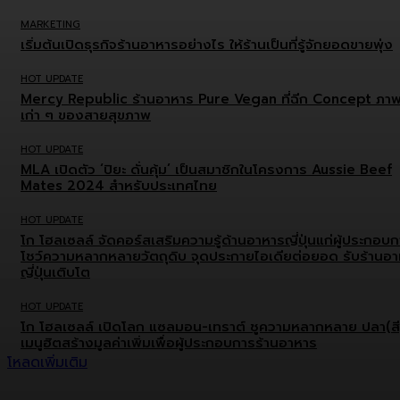
MARKETING
เริ่มต้นเปิดธุรกิจร้านอาหารอย่างไร ให้ร้านเป็นที่รู้จักยอดขายพุ่ง
HOT UPDATE
Mercy Republic ร้านอาหาร Pure Vegan ที่ฉีก Concept ภา
เก่า ๆ ของสายสุขภาพ
HOT UPDATE
MLA เปิดตัว ‘ปิยะ ดั่นคุ้ม’ เป็นสมาชิกในโครงการ Aussie Beef
Mates 2024 สำหรับประเทศไทย
HOT UPDATE
โก โฮลเซลล์ จัดคอร์สเสริมความรู้ด้านอาหารญี่ปุ่นแก่ผู้ประกอบ
โชว์ความหลากหลายวัตถุดิบ จุดประกายไอเดียต่อยอด รับร้านอ
ญี่ปุ่นเติบโต
HOT UPDATE
โก โฮลเซลล์ เปิดโลก แซลมอน-เทราต์ ชูความหลากหลาย ปลา(สี
เมนูฮิตสร้างมูลค่าเพิ่มเพื่อผู้ประกอบการร้านอาหาร
โหลดเพิ่มเติม