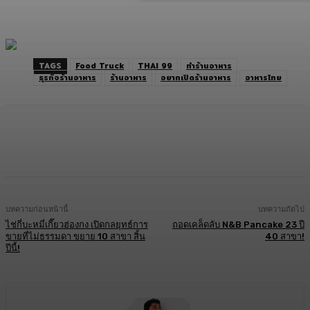
TAGS
Food Truck
THAI 99
ทำร้านอาหาร
ธุรกิจร้านอาหาร
ร้านอาหาร
อยากเปิดร้านอาหาร
อาหารไทย
Facebook
Twitter
LINE
Copy URL
บทความก่อนหน้านี้
บทความถัดไป
ไช่กี่บะหมี่เกี๊ยวฮ่องกง เปิดกลยุทธ์การ
ถอดเคล็ดลับ N&B Pancake 23 ปี
ขายที่ไม่ธรรมดา ขยาย 10 สาขา สิ้น
40 สาขา!
ปีนี้!