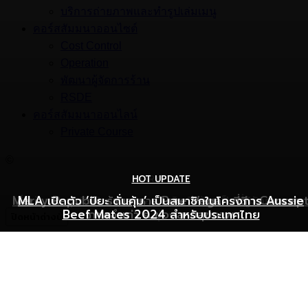
บริการถ่ายภาพและทำรูปเล่มเมนู
คอร์สสัมมนาออนไซต์
Cost Control
Operation
พัฒนาผู้จัดการร้าน
RSDE
คอร์สสัมมนาออนไลน์
Private Course
©
HOT UPDATE
HOT UPDATE
MARKETING
Mercy Republic ร้านอาหาร Pure Vegan ที่ฉีก Concep
เริ่มต้นเปิดธุรกิจร้านอาหารอย่างไร ให้ร้านเป็นที่รู้จักยอดขาย
MLA เปิดตัว ‘ปิยะ ดั่นคุ้ม’ เป็นสมาชิกในโครงการ Aussie
Beef Mates 2024 สำหรับประเทศไทย
ภาพจำเก่า ๆ ของสายสุขภาพ
พุ่ง
ปิดหน้าต่างนี้