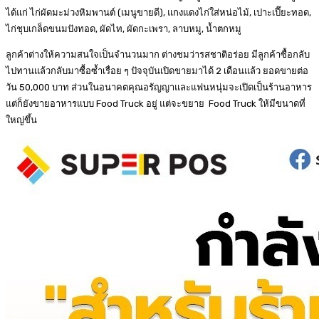
ได้แก่ ไก่ผัดมะม่วงหิมพานต์ (เมนูขายดี), แกงแดงไก่ใส่หน่อไม้, เปาะเปี๊ยะทอด,
ไก่ชุบเกล็ดขนมปังทอด, ผัดไท, ผัดกะเพรา, ลาบหมู, น้ำตกหมู
ลูกค้าต่างให้ความสนใจเป็นจำนวนมาก ต่างชมว่ารสชาติอร่อย มีลูกค้าซื้อกลับ
ไปทานแล้วกลับมาซื้อซ้ำเรื่อย ๆ ปัจจุบันเปิดขายมาได้ 2 เดือนแล้ว ยอดขายต่อ
วัน 50,000 บาท ส่วนในอนาคตคุณอรัญญาและแฟนหนุ่มจะเปิดเป็นร้านอาหาร
แต่ก็ยังขายอาหารแบบ Food Truck อยู่ แต่จะขยาย Food Truck ให้มีขนาดที่
ใหญ่ขึ้น