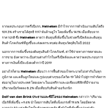
จากผลประกอบการครึ่งปีแรก,
Heineken
มีกำไรจากการดำเนินงานเติบโตถึง
109.3% สร้างรายได้สุทธิ 9.97 พันล้านยูโร โดยเพิ่มขึ้น 14.1% เมื่อเทียบจาก
ราคาปกติ ซึ่ง
Heineken
คาดว่า ต้นทุนที่เพิ่มขึ้นในช่วงครึ่งปีหลังและต้นทุน
สินค้าโภคภัณฑ์ที่สูงขึ้นจะส่งผลกระทบต่อ ต้นทุนวัตถุดิบในปี 2022
นอกจากการเพิ่มขึ้นของต้นทุนสินค้าโภคภัณฑ์, ค่าใช้จ่ายทางการตลาดและ
การขาย ยังคาดว่าจะบีบส่วนต่างกำไรในครึ่งปีหลังและคาดว่าผลประกอบการ
ทางการเงินทั้งปีจะยังคงต่ำกว่าปี 2019
อย่างไรก็ตาม
Heineken
เตือนว่า การฟื้นตัวของโรคระบาดไม่เท่ากันในทุก
ภูมิภาค และคลื่นลูกใหม่และรูปแบบต่างๆของโควิด-19 ได้นำไปสู่การจำกัดการ
ต่ออายุในบางประเทศ โดยเฉพาะในแอฟริกาและเอเชียแปซิฟิกที่มีรายงาน
ปริมาณเบียร์ลดลง 8.2% เมื่อเทียบกับสินค้าออร์แกนิก
Dolf van den Brink ประธานและซีอีโอของ Heineken
กล่าวว่า “ปริมาณ
เบียร์ที่เพิ่มขึ้น +9.6% นำโดยการเติบโตที่แข็งแกร่งที่ 19.6% โดยมีตลาด
มากกว่า 50 แห่งเติบโตเป็นตัวเลขสองหลัก ซึ่งกำไรที่เพิ่มขึ้นกว่าเท่าตัว