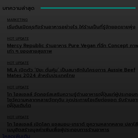
บทความล่าสุด
MARKETING
เริ่มต้นเปิดธุรกิจร้านอาหารอย่างไร ให้ร้านเป็นที่รู้จักยอดขายพุ่ง
HOT UPDATE
Mercy Republic ร้านอาหาร Pure Vegan ที่ฉีก Concept ภา
เก่า ๆ ของสายสุขภาพ
HOT UPDATE
MLA เปิดตัว ‘ปิยะ ดั่นคุ้ม’ เป็นสมาชิกในโครงการ Aussie Beef
Mates 2024 สำหรับประเทศไทย
HOT UPDATE
โก โฮลเซลล์ จัดคอร์สเสริมความรู้ด้านอาหารญี่ปุ่นแก่ผู้ประกอบ
โชว์ความหลากหลายวัตถุดิบ จุดประกายไอเดียต่อยอด รับร้านอ
ญี่ปุ่นเติบโต
HOT UPDATE
โก โฮลเซลล์ เปิดโลก แซลมอน-เทราต์ ชูความหลากหลาย ปลา(สี
เมนูฮิตสร้างมูลค่าเพิ่มเพื่อผู้ประกอบการร้านอาหาร
โหลดเพิ่มเติม