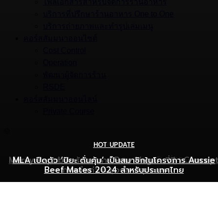
ไฟล์เอกสารสำหรับจัดการร้านอาหาร
บริการที่ปรึกษาร้านอาหาร One to One
บริการถ่ายภาพและทำรูปเล่มเมนู
คอร์สสัมมนาออนไซต์
Cost Control
Operation
พัฒนาผู้จัดการร้าน
RSDE
คอร์สสัมมนาออนไลน์
Private Course
©
HOT UPDATE
HOT UPDATE
MARKETING
Mercy Republic ร้านอาหาร Pure Vegan ที่ฉีก Concep
เริ่มต้นเปิดธุรกิจร้านอาหารอย่างไร ให้ร้านเป็นที่รู้จักยอดขาย
MLA เปิดตัว ‘ปิยะ ดั่นคุ้ม’ เป็นสมาชิกในโครงการ Aussie
Beef Mates 2024 สำหรับประเทศไทย
ภาพจำเก่า ๆ ของสายสุขภาพ
พุ่ง