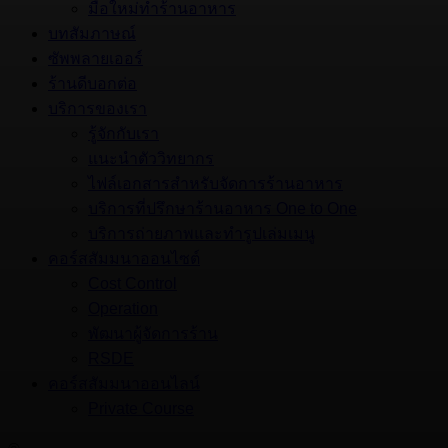
มือใหม่ทำร้านอาหาร
บทสัมภาษณ์
ซัพพลายเออร์
ร้านดีบอกต่อ
บริการของเรา
รู้จักกับเรา
แนะนำตัววิทยากร
ไฟล์เอกสารสำหรับจัดการร้านอาหาร
บริการที่ปรึกษาร้านอาหาร One to One
บริการถ่ายภาพและทำรูปเล่มเมนู
คอร์สสัมมนาออนไซต์
Cost Control
Operation
พัฒนาผู้จัดการร้าน
RSDE
คอร์สสัมมนาออนไลน์
Private Course