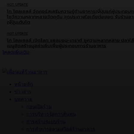
HOT UPDATE
โก โฮลเซลล์ จัดคอร์สเสริมความรู้ด้านอาหารญี่ปุ่นแก่ผู้ประกอบ
โชว์ความหลากหลายวัตถุดิบ จุดประกายไอเดียต่อยอด รับร้านอ
ญี่ปุ่นเติบโต
HOT UPDATE
โก โฮลเซลล์ เปิดโลก แซลมอน-เทราต์ ชูความหลากหลาย ปลา(สี
เมนูฮิตสร้างมูลค่าเพิ่มเพื่อผู้ประกอบการร้านอาหาร
โหลดเพิ่มเติม
หน้าหลัก
ข่าวสาร
บทความ
ก่อนเปิดร้าน
การบริหารจัดการต้นทุน
การสร้างระบบร้าน
การทำการตลาดสไตล์ร้านอาหาร