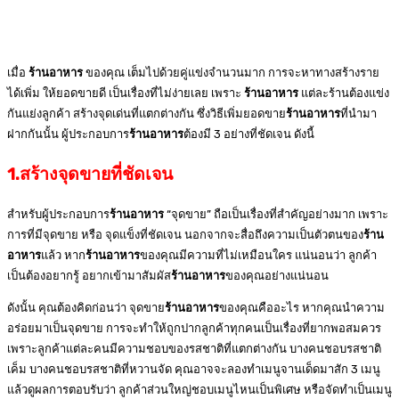
เมื่อ
ร้านอาหาร
ของคุณ เต็มไปด้วยคู่แข่งจำนวนมาก การจะหาทางสร้างราย
ได้เพิ่ม ให้ยอดขายดี เป็นเรื่องที่ไม่ง่ายเลย เพราะ
ร้านอาหาร
แต่ละร้านต้องแข่ง
กันแย่งลูกค้า สร้างจุดเด่นที่แตกต่างกัน ซึ่งวิธีเพิ่มยอดขาย
ร้านอาหาร
ที่นำมา
ฝากกันนั้น ผู้ประกอบการ
ร้านอาหาร
ต้องมี 3 อย่างที่ชัดเจน ดังนี้
1.สร้างจุดขายที่ชัดเจน
สำหรับผู้ประกอบการ
ร้านอาหาร
“จุดขาย” ถือเป็นเรื่องที่สำคัญอย่างมาก เพราะ
การที่มีจุดขาย หรือ จุดแข็งที่ชัดเจน นอกจากจะสื่อถึงความเป็นตัวตนของ
ร้าน
อาหาร
แล้ว หาก
ร้านอาหาร
ของคุณมีความที่ไม่เหมือนใคร แน่นอนว่า ลูกค้า
เป็นต้องอยากรู้ อยากเข้ามาสัมผัส
ร้านอาหาร
ของคุณอย่างแน่นอน
ดังนั้น คุณต้องคิดก่อนว่า จุดขาย
ร้านอาหาร
ของคุณคืออะไร หากคุณนำความ
อร่อยมาเป็นจุดขาย การจะทำให้ถูกปากลูกค้าทุกคนเป็นเรื่องที่ยากพอสมควร
เพราะลูกค้าแต่ละคนมีความชอบของรสชาติที่แตกต่างกัน บางคนชอบรสชาติ
เค็ม บางคนชอบรสชาติที่หวานจัด คุณอาจจะลองทำเมนูจานเด็ดมาสัก 3 เมนู
แล้วดูผลการตอบรับว่า ลูกค้าส่วนใหญ่ชอบเมนูไหนเป็นพิเศษ หรือจัดทำเป็นเมนู