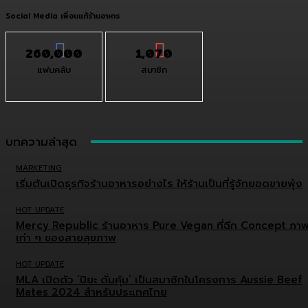
Social Media เพื่อนแท้ร้านอาหาร
260,000
1,070
แฟนคลับ
สมาชิก
บทความล่าสุด
MARKETING
เริ่มต้นเปิดธุรกิจร้านอาหารอย่างไร ให้ร้านเป็นที่รู้จักยอดขายพุ่ง
HOT UPDATE
Mercy Republic ร้านอาหาร Pure Vegan ที่ฉีก Concept ภา
เก่า ๆ ของสายสุขภาพ
HOT UPDATE
MLA เปิดตัว ‘ปิยะ ดั่นคุ้ม’ เป็นสมาชิกในโครงการ Aussie Beef
Mates 2024 สำหรับประเทศไทย