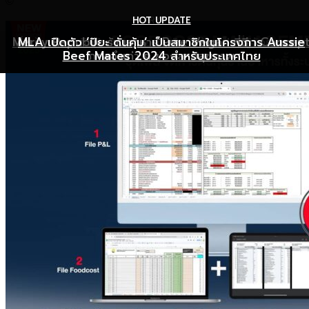
©
HOT UPDATE
HOT UPDATE
MARKETING
Mercy Republic ร้านอาหาร Pure Vegan ที่ฉีก Concep
เริ่มต้นเปิดธุรกิจร้านอาหารอย่างไร ให้ร้านเป็นที่รู้จักยอดขาย
MLA เปิดตัว ‘ปิยะ ดั่นคุ้ม’ เป็นสมาชิกในโครงการ Aussie
Beef Mates 2024 สำหรับประเทศไทย
ภาพจำเก่า ๆ ของสายสุขภาพ
พุ่ง