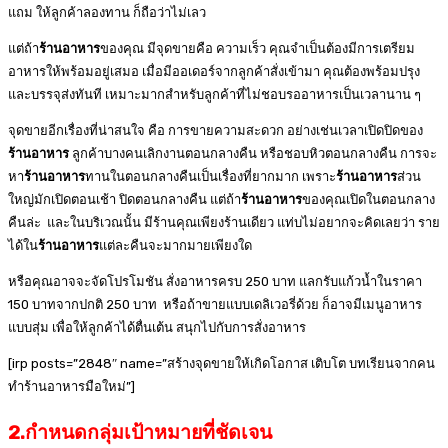
แถม ให้ลูกค้าลองทาน ก็ถือว่าไม่เลว
แต่ถ้า
ร้านอาหาร
ของคุณ มีจุดขายคือ ความเร็ว คุณจำเป็นต้องมีการเตรียม
อาหารให้พร้อมอยู่เสมอ เมื่อมีออเดอร์จากลูกค้าสั่งเข้ามา คุณต้องพร้อมปรุง
และบรรจุส่งทันที เหมาะมากสำหรับลูกค้าที่ไม่ชอบรออาหารเป็นเวลานาน ๆ
จุดขายอีกเรื่องที่น่าสนใจ คือ การขายความสะดวก อย่างเช่นเวลาเปิดปิดของ
ร้านอาหาร
ลูกค้าบางคนเลิกงานตอนกลางคืน หรือชอบหิวตอนกลางคืน การจะ
หา
ร้านอาหาร
ทานในตอนกลางคืนเป็นเรื่องที่ยากมาก เพราะ
ร้านอาหาร
ส่วน
ใหญ่มักเปิดตอนเช้า ปิดตอนกลางคืน แต่ถ้า
ร้านอาหาร
ของคุณเปิดในตอนกลาง
คืนล่ะ และในบริเวณนั้น มีร้านคุณเพียงร้านเดียว แท่บไม่อยากจะคิดเลยว่า ราย
ได้ใน
ร้านอาหาร
แต่ละคืนจะมากมายเพียงใด
หรือคุณอาจจะจัดโปรโมชัน สั่งอาหารครบ 250 บาท แลกรับแก้วน้ำในราคา
150 บาทจากปกติ 250 บาท หรือถ้าขายแบบเดลิเวอรี่ด้วย ก็อาจมีเมนูอาหาร
แบบสุ่ม เพื่อให้ลูกค้าได้ตื่นเต้น สนุกไปกับการสั่งอาหาร
[irp posts=”2848″ name=”สร้างจุดขายให้เกิดโอกาส เติบโต บทเรียนจากคน
ทำร้านอาหารมือใหม่”]
2.กำหนดกลุ่มเป้าหมายที่ชัดเจน