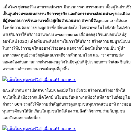
แม็คโคร ฟูดเซอร์วิส สาขาพงษ์เพชร มีขนาด 1,141 ตารางเมตร ตั้งอยู่ในย่านซึ่
ง
เป็นศูนย์รวมของแหล่งงาน กิจการธุรกิจ และกิจกรรมทางสังคมต่างๆ ของเมือง
มีผู้ประกอบการร้านอาหารตั้งอยู่เป็นจำนวนมาก สาขานี้จึง
ถูกออกแบบให้ตอบ
โจทย์ความต้องการของลูกค้าที่เปลี่ยนแปลงไป โดยนำเทคโนโลยีสมัยใหม่เข้า
มาเสริมการให้บริการผ่านระบบ e-commerce เชื่อมต่อธุรกิจแบบออนไลน์สู่
ออฟไลน์ (O2O) เพื่อเพิ่มประสิทธิภาพในการให้บริการ สร้างความสมบูรณ์แบบ
ในการให้บริการยุคใหม่อย่างไร้รอยต่อ นอกจากนี้ ยังเน้นย้ำความเป็น “ผู้นำ
อาหารสด” ศูนย์รวมวัตถุดิบคุณภาพดีจากทั่วทุกมุมโลก และ “ราคาขายส่ง”
สอดคล้องกับสถานการณ์ทางเศรษฐกิจในปัจจุบันที่ผู้ประกอบการกำลังเผชิญกับ
ความยากลำบากจากภาระต้นทุนที่สูงขึ้น
ขณะเดียวกัน การเปิดสาขาใหม่ของแม็คโคร ยังช่วยสร้างงานสร้างอาชีพให้
คนในพื้นที่ เนื่องจากแม็คโครมี นโยบายรับพนักงานท้องถิ่นที่สาขาไปตั้งอยู่ ไม่
ต่ำกว่า 80% รวมถึงให้ความสำคัญกับการดูแลชุมชนทุกภาคส่วน อาทิ การมอบ
ทุนการศึกษาให้นักเรียนในชุมชนใกล้เคียง รวมถึงทำกิจกรรมร่วมกับชุมชน
และสังคมอย่างต่อเนื่อง