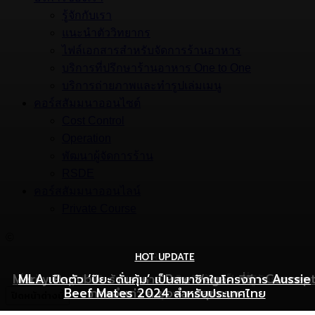
รู้จักกับเรา
แนะนำตัววิทยากร
ไฟล์เอกสารสำหรับจัดการร้านอาหาร
บริการที่ปรึกษาร้านอาหาร One to One
บริการถ่ายภาพและทำรูปเล่มเมนู
คอร์สสัมมนาออนไซต์
Cost Control
Operation
พัฒนาผู้จัดการร้าน
RSDE
คอร์สสัมมนาออนไลน์
Private Course
©
HOT UPDATE
HOT UPDATE
MARKETING
Mercy Republic ร้านอาหาร Pure Vegan ที่ฉีก Concep
เริ่มต้นเปิดธุรกิจร้านอาหารอย่างไร ให้ร้านเป็นที่รู้จักยอดขาย
MLA เปิดตัว ‘ปิยะ ดั่นคุ้ม’ เป็นสมาชิกในโครงการ Aussie
Beef Mates 2024 สำหรับประเทศไทย
ภาพจำเก่า ๆ ของสายสุขภาพ
พุ่ง
ปิดหน้าต่างนี้