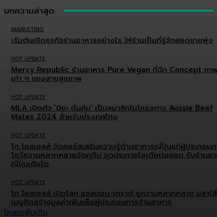
บทความล่าสุด
MARKETING
เริ่มต้นเปิดธุรกิจร้านอาหารอย่างไร ให้ร้านเป็นที่รู้จักยอดขายพุ่ง
HOT UPDATE
Mercy Republic ร้านอาหาร Pure Vegan ที่ฉีก Concept ภา
เก่า ๆ ของสายสุขภาพ
HOT UPDATE
MLA เปิดตัว ‘ปิยะ ดั่นคุ้ม’ เป็นสมาชิกในโครงการ Aussie Beef
Mates 2024 สำหรับประเทศไทย
HOT UPDATE
โก โฮลเซลล์ จัดคอร์สเสริมความรู้ด้านอาหารญี่ปุ่นแก่ผู้ประกอบ
โชว์ความหลากหลายวัตถุดิบ จุดประกายไอเดียต่อยอด รับร้านอ
ญี่ปุ่นเติบโต
HOT UPDATE
โก โฮลเซลล์ เปิดโลก แซลมอน-เทราต์ ชูความหลากหลาย ปลา(สี
เมนูฮิตสร้างมูลค่าเพิ่มเพื่อผู้ประกอบการร้านอาหาร
โหลดเพิ่มเติม