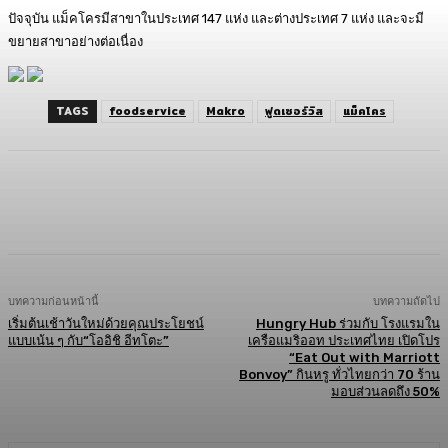
ปัจจุบัน แม็คโครมีสาขาในประเทศ 147 แห่ง และต่างประเทศ 7 แห่ง และจะมี
ขยายสาขาอย่างต่อเนื่อง
TAGS
foodservice
Makro
ฟูดเซอร์วิส
แม็คโคร
Facebook
Twitter
LINE
Copy URL
บทความก่อนหน้านี้
บทความถัดไป
เริ่มต้นเช้าวันใหม่ด้วยคุณประโยชน์
Hungry Hub ร่วมกับ โรงแรมใน
แบบเน้น ๆ กับ“โออิชิ อีทโตะ”
เครือแมริออท ประเทศไทย เปิดโปร
“Eat Out with Marriott
Bonvoy” กินหรู ทั่วไทยกว่า 70 ร้าน
มอบส่วนลดถึง 50%