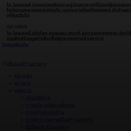
โก โฮลเซลล์ จัดคอร์สเสริมความรู้ด้านอาหารญี่ปุ่นแก่ผู้ประกอบ
โชว์ความหลากหลายวัตถุดิบ จุดประกายไอเดียต่อยอด รับร้านอ
ญี่ปุ่นเติบโต
HOT UPDATE
โก โฮลเซลล์ เปิดโลก แซลมอน-เทราต์ ชูความหลากหลาย ปลา(สี
เมนูฮิตสร้างมูลค่าเพิ่มเพื่อผู้ประกอบการร้านอาหาร
โหลดเพิ่มเติม
หน้าหลัก
ข่าวสาร
บทความ
ก่อนเปิดร้าน
การบริหารจัดการต้นทุน
การสร้างระบบร้าน
การทำการตลาดสไตล์ร้านอาหาร
มือใหม่ทำร้านอาหาร