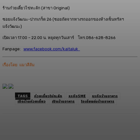
ร้านก๋วยเตี๋ยวไข่ทะลัก (สาขา Original)
ซอยแจ้งวัฒนะ-ปากเกร็ด 26 (ซอยถัดจากทางรถออกของห้างเซ็นทรัลฯ
แจ้งวัฒนะ)
เปิดเวลา 17.00 – 22.00 น. หยุดทุกวันเสาร์ โทร.086-628-8266
Fanpage:
www.facebook.com/kaitaluk
เรื่องโดย แมวสีส้ม
TAGS
ก๋วยเตี๋ยวไข่ทะลัก
ธุรกิจSME
ธุรกิจร้านอาหาร
เปิดร้านก๋วยเตี๋ยว
เปิดร้านอาหาร
ไอเดียแต่งร้านอาหาร
Facebook
Twitter
LINE
Copy URL