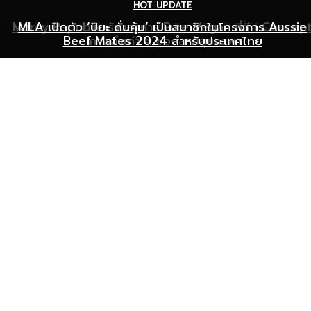
HOT UPDATE
HOT UPDATE
MARKETING
Mercy Republic ร้านอาหาร Pure Vegan ที่ฉีก Concep
เริ่มต้นเปิดธุรกิจร้านอาหารอย่างไร ให้ร้านเป็นที่รู้จักยอดขาย
MLA เปิดตัว ‘ปิยะ ดั่นคุ้ม’ เป็นสมาชิกในโครงการ Aussie
Beef Mates 2024 สำหรับประเทศไทย
ภาพจำเก่า ๆ ของสายสุขภาพ
พุ่ง