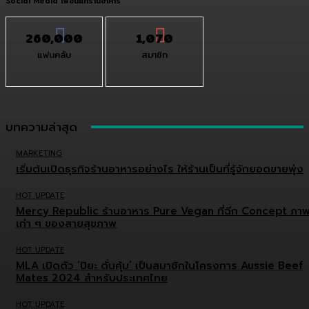
Social Media เพื่อนแท้ร้านอาหาร
260,000
1,070
แฟนคลับ
สมาชิก
บทความล่าสุด
MARKETING
เริ่มต้นเปิดธุรกิจร้านอาหารอย่างไร ให้ร้านเป็นที่รู้จักยอดขายพุ่ง
HOT UPDATE
Mercy Republic ร้านอาหาร Pure Vegan ที่ฉีก Concept ภา
เก่า ๆ ของสายสุขภาพ
HOT UPDATE
MLA เปิดตัว ‘ปิยะ ดั่นคุ้ม’ เป็นสมาชิกในโครงการ Aussie Beef
Mates 2024 สำหรับประเทศไทย
HOT UPDATE