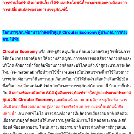
การท่านใดปรับตัวตามทันก็จะได้รับผลประโยชน์ทั้งทางตรงและทางอ้อมจาก
การเปลี่ยนแปลงของวงการบรรจุภัณฑ์นี้
โลกบรรจุภัณฑ์อาหารกำลังเข้าสู่ยุค
Circular Economy ผู้ประกอบการต้อง
ตามให้ทัน
Circular Economy
หรือ เศรษฐกิจหมุนเวียน เป็นแนวทางเศรษฐกิจที่เน้นการ
ใช้ทรัพยากรอย่างคุ้มค่า ให้ความสำคัญกับ การจัดการของเสียจากการผลิตและ
บริโภค ด้วยการนำวัตถุดิบที่ผ่านการผลิตและบริโภคแล้วเข้าสู่กระบวนการผลิต
ใหม่ (re-material) หรือนำมาใช้ซ้ำ (reuse) เมื่อนำแนวทางนี้มาใช้ในวงการ
บรรจุภัณฑ์อาหารก็คือการหมุนเวียนกลับมาใช้ให้คุ้มค่า เพื่อสร้างโลกที่ยั่งยืน
ซึ่งเป็นการเปลี่ยนแปลงที่กำลังเกิดกับวงการบรรจุภัณฑ์โลกเวลานี้ บ้านเราก็เช่น
กัน
ตัวอย่างชัดเจนคือค่าย SCG ผู้ผลิตบรรจุภัณฑ์รายใหญ่ของประเทศประกาศ
ชูแนวคิด Circular Economy
และเดินหน้าออกแบบ ผลิตบรรจุภัณฑ์อาหาร
เป็นมิตรต่อสิ่งแวดล้อมออกสู่ตลาดอย่างจริงจังแบบครบวงจรตั้งแต่ต้นน้ำถึง
ปลายน้ำ
เช่น เฟสท์ ไบโอ บรรจุภัณฑ์อาหารที่ผลิตจากเยื่อธรรมชาติ ผลิตด้วย
เยื่อจากป่าปลูกที่ส่งเสริมให้เกษตรกรปลูกเพื่อเพิ่มรายได้ หลอดกระดาษเฟสท์
ช้อยส์ ที่ย่อยสลายง่าย ไม่เป็นภาระต่อธรรมชาติ บรรจุภัณฑ์พลาสติกรูปแบบ