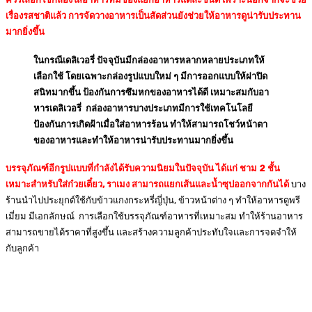
เรื่องรสชาติแล้ว การจัดวางอาหารเป็นสัดส่วนยังช่วยให้อาหารดูน่ารับประทาน
มากยิ่งขึ้น
ในกรณีเดลิเวอรี่ ปัจจุบันมีกล่องอาหารหลากหลายประเภทให้
เลือกใช้ โดยเฉพาะกล่องรูปแบบใหม่ ๆ มีการออกแบบให้ฝาปิด
สนิทมากขึ้น ป้องกันการซึมหกของอาหารได้ดี เหมาะสมกับอา
หารเดลิเวอรี่ กล่องอาหารบางประเภทมีการใช้เทคโนโลยี
ป้องกันการเกิดฝ้าเมื่อใส่อาหารร้อน ทำให้สามารถโชว์หน้าตา
ของอาหารและทำให้อาหารน่ารับประทานมากยิ่งขึ้น
บรรจุภัณฑ์อีกรูปแบบที่กำลังได้รับความนิยมในปัจจุบัน ได้แก่ ชาม 2 ชั้น
เหมาะสำหรับใส่ก๋วยเตี๋ยว, ราเมง สามารถแยกเส้นและน้ำซุปออกจากกันได้
บาง
ร้านนำไปประยุกต์ใช้กับข้าวแกงกระหรี่ญี่ปุ่น, ข้าวหน้าต่าง ๆ ทำให้อาหารดูพรี
เมี่ยม มีเอกลักษณ์ การเลือกใช้บรรจุภัณฑ์อาหารที่เหมาะสม ทำให้ร้านอาหาร
สามารถขายได้ราคาที่สูงขึ้น และสร้างความลูกค้าประทับใจและการจดจำให้
กับลูกค้า