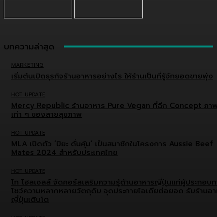
บทความล่าสุด
MARKETING
เริ่มต้นเปิดธุรกิจร้านอาหารอย่างไร ให้ร้านเป็นที่รู้จักยอดขายพุ่ง
HOT UPDATE
Mercy Republic ร้านอาหาร Pure Vegan ที่ฉีก Concept ภา
เก่า ๆ ของสายสุขภาพ
HOT UPDATE
MLA เปิดตัว ‘ปิยะ ดั่นคุ้ม’ เป็นสมาชิกในโครงการ Aussie Beef
Mates 2024 สำหรับประเทศไทย
HOT UPDATE
โก โฮลเซลล์ จัดคอร์สเสริมความรู้ด้านอาหารญี่ปุ่นแก่ผู้ประกอบ
โชว์ความหลากหลายวัตถุดิบ จุดประกายไอเดียต่อยอด รับร้านอ
ญี่ปุ่นเติบโต