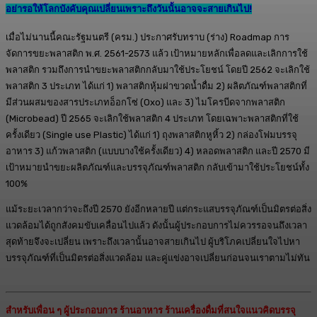
อย่ารอให้โลกบังคับคุณเปลี่ยนเพราะถึงวันนั้นอาจจะสายเกินไป!
เมื่อไม่นานนี้คณะรัฐมนตรี (ครม.) ประกาศรับทราบ (ร่าง) Roadmap การ
จัดการขยะพลาสติก พ.ศ. 2561-2573 แล้ว เป้าหมายหลักเพื่อลดและเลิกการใช้
พลาสติก รวมถึงการนำขยะพลาสติกกลับมาใช้ประโยชน์ โดยปี 2562 จะเลิกใช้
พลาสติก 3 ประเภท ได้แก่ 1) พลาสติกหุ้มฝาขวดน้ำดื่ม 2) ผลิตภัณฑ์พลาสติกที่
มีส่วนผสมของสารประเภทอ็อกโซ่ (Oxo) และ 3) ไมโครบีดจากพลาสติก
(Microbead) ปี 2565 จะเลิกใช้พลาสติก 4 ประเภท โดยเฉพาะพลาสติกที่ใช้
ครั้งเดียว (Single use Plastic) ได้แก่ 1) ถุงพลาสติกหูหิ้ว 2) กล่องโฟมบรรจุ
อาหาร 3) แก้วพลาสติก (แบบบางใช้ครั้งเดียว) 4) หลอดพลาสติก และปี 2570 มี
เป้าหมายนำขยะผลิตภัณฑ์และบรรจุภัณฑ์พลาสติก กลับเข้ามาใช้ประโยชน์ทั้ง
100%
แม้ระยะเวลากว่าจะถึงปี 2570 ยังอีกหลายปี แต่กระแสบรรจุภัณฑ์เป็นมิตรต่อสิ่ง
แวดล้อมได้ถูกสังคมขับเคลื่อนไปแล้ว ดังนั้นผู้ประกอบการไม่ควรรอจนถึงเวลา
สุดท้ายจึงจะเปลี่ยน เพราะถึงเวลานั้นอาจสายเกินไป ผู้บริโภคเปลี่ยนใจไปหา
บรรจุภัณฑ์ที่เป็นมิตรต่อสิ่งแวดล้อม และคู่แข่งอาจเปลี่ยนก่อนจนเราตามไม่ทัน
สำหรับเพื่อน ๆ ผู้ประกอบการ ร้านอาหาร ร้านเครื่องดื่มที่สนใจแนวคิดบรรจุ