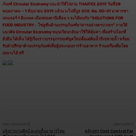
ภัณฑ์
Circular Economy แนะนำให้ไปงาน
THAIFEX 2019
วันที่
28
พฤษภาคม
–
1 มิถุนายน 2019 แล้วแวะไปที่บูธ
SCG
No. OO-
01 อาคารชา
เลนเจอร์ 1 อิมแพค เมืองทองธานีเพื่อน ๆ จะได้พบกับ
“SOLUTIONS FOR
FOOD INDUSTRY : โซลูชั่นด้านบรรจุภัณฑ์อาหารอย่างครบวงจร” ภายใต้
แนวคิด Circular Economy หมุนเวียนกลับมาใช้ให้คุ้มค่า เพื่อสร้างโลกที่
ยั่งยืน ได้เห็น ได้รู้เรื่องราวบรรจุภรรณฑ์ยุคใหม่ตั้งแต่ต้นน้ำถึงปลายน้ำ พร้อม
รับคำปรึกษาด้านบรรจุภัณฑ์เพื่อผู้ประกอบการร้านอาหาร ร้านเครื่องดื่มโดย
เฉพาะได้ ฟรี
Facebook
Twitter
LINE
Copy URL
บทความก่อนหน้านี้
บทความถัดไป
อลังการงานศิลป์ ละมุนลิ้นอาหารไทย
หลักสูตร Cost Control For