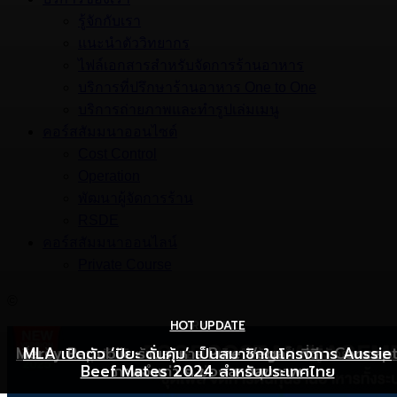
รู้จักกับเรา
แนะนำตัววิทยากร
ไฟล์เอกสารสำหรับจัดการร้านอาหาร
บริการที่ปรึกษาร้านอาหาร One to One
บริการถ่ายภาพและทำรูปเล่มเมนู
คอร์สสัมมนาออนไซต์
Cost Control
Operation
พัฒนาผู้จัดการร้าน
RSDE
คอร์สสัมมนาออนไลน์
Private Course
©
HOT UPDATE
HOT UPDATE
MARKETING
Mercy Republic ร้านอาหาร Pure Vegan ที่ฉีก Concep
เริ่มต้นเปิดธุรกิจร้านอาหารอย่างไร ให้ร้านเป็นที่รู้จักยอดขาย
MLA เปิดตัว ‘ปิยะ ดั่นคุ้ม’ เป็นสมาชิกในโครงการ Aussie
Beef Mates 2024 สำหรับประเทศไทย
ภาพจำเก่า ๆ ของสายสุขภาพ
พุ่ง