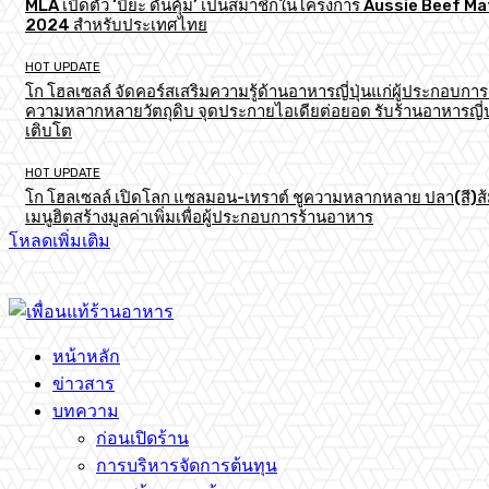
MLA เปิดตัว ‘ปิยะ ดั่นคุ้ม’ เป็นสมาชิกในโครงการ Aussie Beef M
2024 สำหรับประเทศไทย
HOT UPDATE
โก โฮลเซลล์ จัดคอร์สเสริมความรู้ด้านอาหารญี่ปุ่นแก่ผู้ประกอบการ
ความหลากหลายวัตถุดิบ จุดประกายไอเดียต่อยอด รับร้านอาหารญี่ป
เติบโต
HOT UPDATE
โก โฮลเซลล์ เปิดโลก แซลมอน-เทราต์ ชูความหลากหลาย ปลา(สี)ส
เมนูฮิตสร้างมูลค่าเพิ่มเพื่อผู้ประกอบการร้านอาหาร
โหลดเพิ่มเติม
หน้าหลัก
ข่าวสาร
บทความ
ก่อนเปิดร้าน
การบริหารจัดการต้นทุน