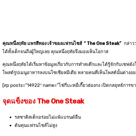
คุณหนึ่งฤทัย แพรสีทอง เจ้าของแฟรนไชส์ “ The One Steak”
กล่าวว
ได้ทั้งเด็กจนถึงผู้ใหญ่เลย คุณหนึ่งฤทัยจึงมองเห็นโอกาส
คุณหนึ่งฤทัยได้เริ่มหาข้อมูลเกี่ยวกับการทำสเต๊กและได้รู้จักกับเชฟ
โพสต์รูปเมนูอาหารลงบนโซเชียลมีเดีย หลายคนที่เห็นโพสต์นั้นต่างอ
[irp posts=”14922″ name=”ไช่กี่บะหมี่เกี๊ยวฮ่องกง เปิดกลยุทธ์การขาย
จุดแข็งของ The One Steak
รสชาติสเต็กอร่อยไม่แพ้แบรนด์อื่น
ต้นทุนแฟรนไชส์ไม่สูง