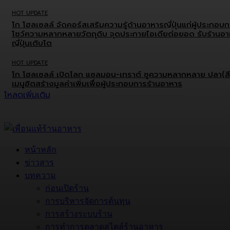
HOT UPDATE
โก โฮลเซลล์ จัดคอร์สเสริมความรู้ด้านอาหารญี่ปุ่นแก่ผู้ประกอบ
โชว์ความหลากหลายวัตถุดิบ จุดประกายไอเดียต่อยอด รับร้านอ
ญี่ปุ่นเติบโต
HOT UPDATE
โก โฮลเซลล์ เปิดโลก แซลมอน-เทราต์ ชูความหลากหลาย ปลา(สี
เมนูฮิตสร้างมูลค่าเพิ่มเพื่อผู้ประกอบการร้านอาหาร
โหลดเพิ่มเติม
หน้าหลัก
ข่าวสาร
บทความ
ก่อนเปิดร้าน
การบริหารจัดการต้นทุน
การสร้างระบบร้าน
การทำการตลาดสไตล์ร้านอาหาร