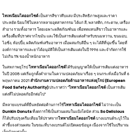
ไทเทเนียมไดออกไซด์
เป็นสารสีขาวทึบแสง มีประสิทธิภาพสูงและราคา
ประหยัด นิยมใช้ในหลากหลายอุตสาหกรรม ได้แก่ สี, พลาสติก, กระดาษ, เครื่อง
สำอาง รวมทั้งอาหาร โดยเฉพาะผลิตภัณฑ์นม เพื่อทดแทนสีขาวในอาหารและ
เครื่องดื่มที่ปราศจากไขมัน และใช้เป็นสารเติมแต่งสำหรับขนมหวาน, ขนมอบ,
ไอซิ่ง, ท้อปปิ้ง, ผลิตภัณฑ์เสริมอาหาร เมื่อผสมกับสีอื่น ๆ จะได้สีที่นุ่มขึ้น โดยที่
องค์การอาหารและยาได้อนุมัติให้เป็นสารเติมแต่งในปี 1996 และจำกัดการใช้
ไม่เกิน 1% ของน้ำหนักอาหาร
ในสหภาพยุโรป
ไททาเนียมไดออกไซด์
ได้รับอนุญาตให้เป็นสารเติมแต่งอาหาร
ในปี 2008 แต่เริ่มถูกตั้งคำถามในความปลอดภัยมาเรื่อย ๆ จนกระทั่งเมื่อวันที่ 6
พฤษภาคม 2021
สำนักงานความปลอดภัยด้านอาหารแห่งยุโรป (European
Food Safety Authority)
ประกาศว่า “
ไททาเนียมไดออกไซด์
เป็นสารเติม
แต่งที่ไม่ปลอดภัยอีกต่อไป”
มีหลายแบรนด์ที่ยืนหยัดต่อต้านการใช้
ไททาเนียมไดออกไซด์
ไม่ว่าจะเป็น
Dunkin Donuts
ที่งดการใช้เป็นส่วนผสมในแป้งโดนัท ส่วน
So Delicious
ก็ได้ปรับปรุงครีมเทียมให้ปราศจาก
ไททาเนียมไดออกไซด์
บางแบรนด์ระบุไว้ใน
คำชี้แจงส่วนผสม ในขณะที่บางแบรนด์ไม่เปิดเผยข้อมูล เนื่องจากใช้ในปริมาณ
เล็กน้อยเท่านั้น