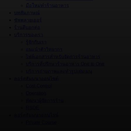
มือใหม่ทำร้านอาหาร
บทสัมภาษณ์
ซัพพลายเออร์
ร้านดีบอกต่อ
บริการของเรา
รู้จักกับเรา
แนะนำตัววิทยากร
ไฟล์เอกสารสำหรับจัดการร้านอาหาร
บริการที่ปรึกษาร้านอาหาร One to One
บริการถ่ายภาพและทำรูปเล่มเมนู
คอร์สสัมมนาออนไซต์
Cost Control
Operation
พัฒนาผู้จัดการร้าน
RSDE
คอร์สสัมมนาออนไลน์
Private Course