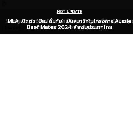
©
HOT UPDATE
HOT UPDATE
MARKETING
Mercy Republic ร้านอาหาร Pure Vegan ที่ฉีก Concep
เริ่มต้นเปิดธุรกิจร้านอาหารอย่างไร ให้ร้านเป็นที่รู้จักยอดขาย
MLA เปิดตัว ‘ปิยะ ดั่นคุ้ม’ เป็นสมาชิกในโครงการ Aussie
Beef Mates 2024 สำหรับประเทศไทย
ภาพจำเก่า ๆ ของสายสุขภาพ
พุ่ง
ปิดหน้าต่างนี้