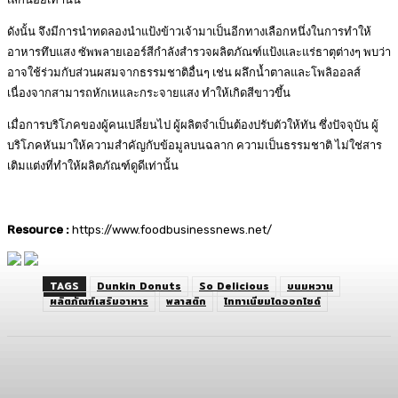
ดังนั้น จึงมีการนำทดลองนำแป้งข้าวเจ้ามาเป็นอีกทางเลือกหนึ่งในการทำให้
อาหารทึบแสง ซัพพลายเออร์สีกำลังสำรวจผลิตภัณฑ์แป้งและแร่ธาตุต่างๆ พบว่า
อาจใช้ร่วมกับส่วนผสมจากธรรมชาติอื่นๆ เช่น ผลึกน้ำตาลและโพลิออลส์
เนื่องจากสามารถหักเหและกระจายแสง ทำให้เกิดสีขาวขึ้น
เมื่อการบริโภคของผู้คนเปลี่ยนไป ผู้ผลิตจำเป็นต้องปรับตัวให้ทัน ซึ่งปัจจุบัน ผู้
บริโภคหันมาให้ความสำคัญกับข้อมูลบนฉลาก ความเป็นธรรมชาติ ไม่ใช่สาร
เติมแต่งที่ทำให้ผลิตภัณฑ์ดูดีเท่านั้น
Resource :
https://www.foodbusinessnews.net/
TAGS
Dunkin Donuts
So Delicious
ขนมหวาน
ผลิตภัณฑ์เสริมอาหาร
พลาสติก
ไททาเนียมไดออกไซด์
Facebook
Twitter
LINE
Copy URL