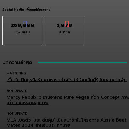
Social Media เพื่อนแท้ร้านอาหาร
260,000
1,070
แฟนคลับ
สมาชิก
บทความล่าสุด
MARKETING
เริ่มต้นเปิดธุรกิจร้านอาหารอย่างไร ให้ร้านเป็นที่รู้จักยอดขายพุ่ง
HOT UPDATE
Mercy Republic ร้านอาหาร Pure Vegan ที่ฉีก Concept ภา
เก่า ๆ ของสายสุขภาพ
HOT UPDATE
MLA เปิดตัว ‘ปิยะ ดั่นคุ้ม’ เป็นสมาชิกในโครงการ Aussie Beef
Mates 2024 สำหรับประเทศไทย