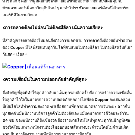
ที่ใช้หลัก ๆ คือการพูดคุยกับซัพพลายเออร์เพื่อขอราคาวัตถุดิบพิเศษคุยกับ
ซัพพลายเออร์เพื่อหาวัตถุดิบใหม่ ๆ มาทำโปรฯ ซัพพลายเออร์คือหนึ่งในพาร์ท
เนอร์ที่ดีในยามวิกฤต
<
การตลาดต้องไม่ผ่อน ไม่ต้องมีลีลา เน้นความเรียล
>
ที่สำคัญการตลาดต้องไม่ผ่อนยิ่งต้องการยอดขาย การตลาดยิ่งต้องขยันทำอย่าง
ของ Copper มีไลฟ์สดแทบทุกวัน ไลฟ์กันแบบไม่ต้องมีลีลา ไม่ต้องมีสคริปท์เอา
กันสด ๆ เรียล ๆ
<
ความเชื่อมั่นในความปลอดภัยสำคัญที่สุด
>
สิ่งสำคัญที่สุดที่ทำให้ลูกค้ากลับมาเต็มทุกรอบอีกครั้ง คือ การสร้างความเชื่อมั่น
ให้ลูกค้าไว้ใจในมาตรการความปลอดภัยทุกการไลฟ์สด Copper จะเสนอส่วน
นี้เป็นไฮไลท์ทำความสะอาด ฆ่าเชื้อสถานที่ทุกรอบมาตรการเว้นระยะ ฉากกั้น
ทุกสเตชั่นมีพนักงานบริการลูกค้าไม่ต้องตักเอง แม้แต่มาตรการชีวิตประจำวัน
24 ชม.ของพนักงานก็ยิ่งเข้มงวด ต้องรายงานไทม์ไลน์ทุกคน ทุกวันมีกฎพิเศษ
ช่วงวิดโดยเฉพาะพนักงานต้องไม่ออกนอกเส้นทางประจำวันโดยไม่จำเป็นผิด
จากเส้นทางต้องรายงานเพื่อพิจารณามาตรการป้องกัน