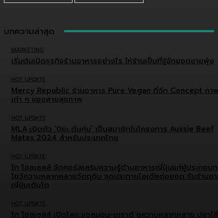
บทความล่าสุด
MARKETING
เริ่มต้นเปิดธุรกิจร้านอาหารอย่างไร ให้ร้านเป็นที่รู้จักยอดขายพุ่ง
HOT UPDATE
Mercy Republic ร้านอาหาร Pure Vegan ที่ฉีก Concept ภา
เก่า ๆ ของสายสุขภาพ
HOT UPDATE
MLA เปิดตัว ‘ปิยะ ดั่นคุ้ม’ เป็นสมาชิกในโครงการ Aussie Beef
Mates 2024 สำหรับประเทศไทย
HOT UPDATE
โก โฮลเซลล์ จัดคอร์สเสริมความรู้ด้านอาหารญี่ปุ่นแก่ผู้ประกอบ
โชว์ความหลากหลายวัตถุดิบ จุดประกายไอเดียต่อยอด รับร้านอ
ญี่ปุ่นเติบโต
HOT UPDATE
โก โฮลเซลล์ เปิดโลก แซลมอน-เทราต์ ชูความหลากหลาย ปลา(สี