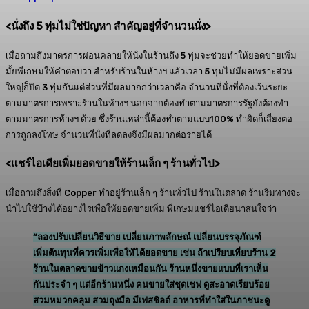
<
นั่งถึง
5
ทุ่มไม่ใช่ปัญหา สำคัญอยู่ที่จำนวนนั่ง
>
เมื่อถามถึงมาตรการผ่อนคลายให้นั่งในร้านถึง 5 ทุ่มจะช่วยทำให้ยอดขายเพิ่ม
มั้ยพี่เกษมให้คำตอบว่า สำหรับร้านในห้างฯ แล้วเวลา 5 ทุ่มไม่มีผลเพราะส่วน
ใหญ่ก็ปิด 3 ทุ่มกันแต่ส่วนที่มีผลมากกว่าเวลาคือ จำนวนที่นั่งที่ต้องเว้นระยะ
ตามมาตรการเพราะร้านในห้างฯ นอกจากต้องทำตามมาตรการรัฐยังต้องทำ
ตามมาตรการห้างฯ ด้วย ซึ่งร้านเหล่านี้ต้องทำตามแบบ100% ทำผิดก็เสี่ยงต่อ
การถูกลงโทษ จำนวนที่นั่งที่ลดลงจึงมีผลมากต่อรายได้
<
แชร์ไอเดียเพิ่มยอดขายให้ร้านเล็ก ๆ ร้านทั่วไป
>
เมื่อถามถึงสิ่งที่ Copper ทำอยู่ร้านเล็ก ๆ ร้านทั่วไป ร้านในตลาด ร้านริมทางจะ
นำไปใช้บ้างได้อย่างไรเพื่อให้ยอดขายเพิ่ม พี่เกษมแชร์ไอเดียน่าสนใจว่า
“ลองปรับเปลี่ยนวิธีขาย เปลี่ยนภาพลักษณ์ เปลี่ยนบรรจุภัณฑ์
เพิ่มต้นทุนที่ควรเพิ่มเพื่อให้ได้ยอดขาย เช่น ถ้าเปรียบเที่ยบร้าน 2
ร้านในตลาดขายข้าวแกงเหมือนกัน ร้านหนึ่งขายแบบที่เราเห็น
กันประจำ ๆ แต่อีกร้านหนึ่ง คนขายใส่ชุดเชฟ ดูสะอาดเรียบร้อย
สวมหมวกคลุม สวมถุงมือ มีเฟสชิลด์ อาหารที่ทำใส่ในภาชนะดู