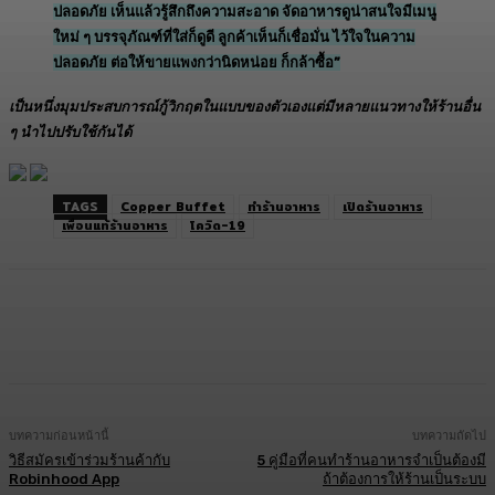
ปลอดภัย เห็นแล้วรู้สึกถึงความสะอาด จัดอาหารดูน่าสนใจมีเมนู
ใหม่ ๆ บรรจุภัณฑ์ที่ใส่ก็ดูดี ลูกค้าเห็นก็เชื่อมั่น ไว้ใจในความ
ปลอดภัย ต่อให้ขายแพงกว่านิดหน่อย ก็กล้าซื้อ”
เป็นหนึ่งมุมประสบการณ์กู้วิกฤตในแบบของตัวเองแต่มีหลายแนวทางให้ร้านอื่น
ๆ นำไปปรับใช้กันได้
TAGS
Copper Buffet
ทำร้านอาหาร
เปิดร้านอาหาร
เพื่อนแท้ร้านอาหาร
โควิด-19
Facebook
Twitter
LINE
Copy URL
บทความก่อนหน้านี้
บทความถัดไป
วิธีสมัครเข้าร่วมร้านค้ากับ
5 คู่มือที่คนทำร้านอาหารจำเป็นต้องมี
Robinhood App
ถ้าต้องการให้ร้านเป็นระบบ