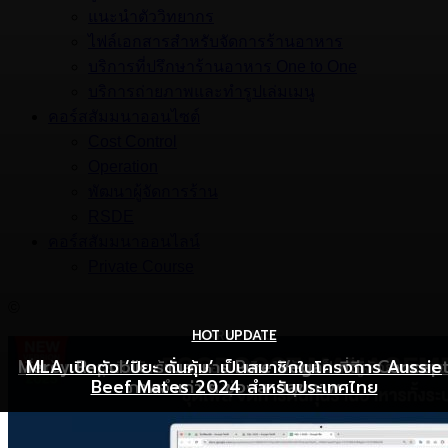
แนะนำตัววิทยากร
ไฟล์เอกสารสำหรับจัดการร้านอาหาร
บริการที่ปรึกษาร้านอาหาร One to One
บริการถ่ายภาพและทำรูปเล่มเมนู
คอร์สสัมมนาออนไซต์
Cost Control
Operation
พัฒนาผู้จัดการร้าน
RSDE
คอร์สสัมมนาออนไลน์
Private Course
©
HOT UPDATE
HOT UPDATE
MARKETING
Mercy Republic ร้านอาหาร Pure Vegan ที่ฉีก Concep
เริ่มต้นเปิดธุรกิจร้านอาหารอย่างไร ให้ร้านเป็นที่รู้จักยอดขาย
MLA เปิดตัว ‘ปิยะ ดั่นคุ้ม’ เป็นสมาชิกในโครงการ Aussie
Beef Mates 2024 สำหรับประเทศไทย
ภาพจำเก่า ๆ ของสายสุขภาพ
พุ่ง