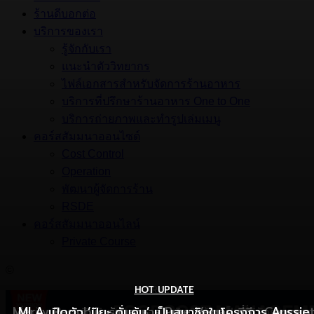
ร้านดีบอกต่อ
บริการของเรา
รู้จักกับเรา
แนะนำตัววิทยากร
ไฟล์เอกสารสำหรับจัดการร้านอาหาร
บริการที่ปรึกษาร้านอาหาร One to One
บริการถ่ายภาพและทำรูปเล่มเมนู
คอร์สสัมมนาออนไซต์
Cost Control
Operation
พัฒนาผู้จัดการร้าน
RSDE
คอร์สสัมมนาออนไลน์
Private Course
©
HOT UPDATE
HOT UPDATE
MARKETING
Mercy Republic ร้านอาหาร Pure Vegan ที่ฉีก Concep
เริ่มต้นเปิดธุรกิจร้านอาหารอย่างไร ให้ร้านเป็นที่รู้จักยอดขาย
MLA เปิดตัว ‘ปิยะ ดั่นคุ้ม’ เป็นสมาชิกในโครงการ Aussie