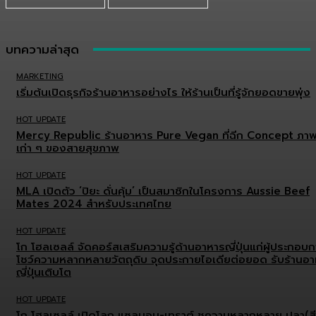
บทความล่าสุด
MARKETING
เริ่มต้นเปิดธุรกิจร้านอาหารอย่างไร ให้ร้านเป็นที่รู้จักยอดขายพุ่ง
HOT UPDATE
Mercy Republic ร้านอาหาร Pure Vegan ที่ฉีก Concept ภา
เก่า ๆ ของสายสุขภาพ
HOT UPDATE
MLA เปิดตัว ‘ปิยะ ดั่นคุ้ม’ เป็นสมาชิกในโครงการ Aussie Beef
Mates 2024 สำหรับประเทศไทย
HOT UPDATE
โก โฮลเซลล์ จัดคอร์สเสริมความรู้ด้านอาหารญี่ปุ่นแก่ผู้ประกอบ
โชว์ความหลากหลายวัตถุดิบ จุดประกายไอเดียต่อยอด รับร้านอ
ญี่ปุ่นเติบโต
HOT UPDATE
โก โฮลเซลล์ เปิดโลก แซลมอน-เทราต์ ชูความหลากหลาย ปลา(สี