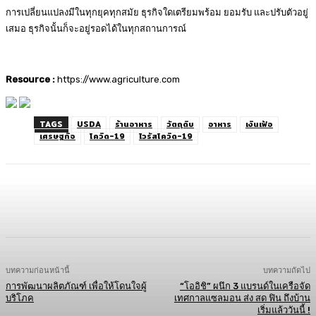
การเปลี่ยนแปลงมีในทุกยุคทุกสมัย ธุรกิจใดเตรียมพร้อม ยอมรับ และปรับตัวอยู่
เสมอ ธุรกิจนั้นก็จะอยู่รอดได้ในทุกสถานการณ์
Resource :
https://www.agriculture.com
TAGS
USDA
ร้านอาหาร
วัตถุดิบ
อาหาร
เงินเฟ้อ
เศรษฐกิจ
โควิด-19
ไวรัสโควิด-19
Facebook
Twitter
LINE
Copy URL
บทความก่อนหน้านี้
บทความถัดไป
การพัฒนาผลิตภัณฑ์ เพื่อให้โดนใจผู้
“โออิชิ” ผนึก 3 แบรนด์ในเครือจัด
บริโภค
เทศกาลแซลมอน ส่ง สด ฟิน ถึงบ้าน
เริ่มแล้ววันนี้ !