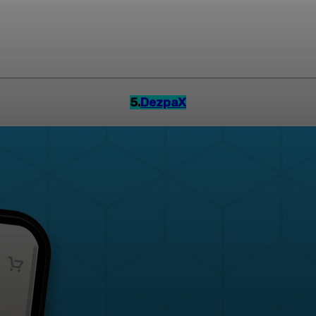
5.
DezpaX