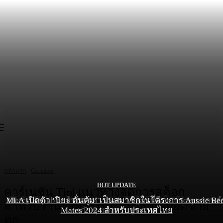
หน้าแรก
Carnation
HOT UPDATE
HOT UPDATE
MARKETING
คาร์เนชัน Tip| แนวทางจัดการสต็อก
MLA เปิดตัว ‘ปิยะ ดั่นคุ้ม’ เป็นสมาชิกในโครงการ Aussie Be
เริ่มต้นเปิดธุรกิจร้านอาหารอย่างไร ให้ร้านเป็นที่รู้จักยอดขา
Mercy Republic ร้านอาหาร Pure Vegan ที่ฉีก Concept ภาพจ
สำหรับร้านอาหารในภาวะวิกฤตยอดขาย
Mates 2024 สำหรับประเทศไทย
เก่า ๆ ของสายสุขภาพ
พุ่ง
ตก