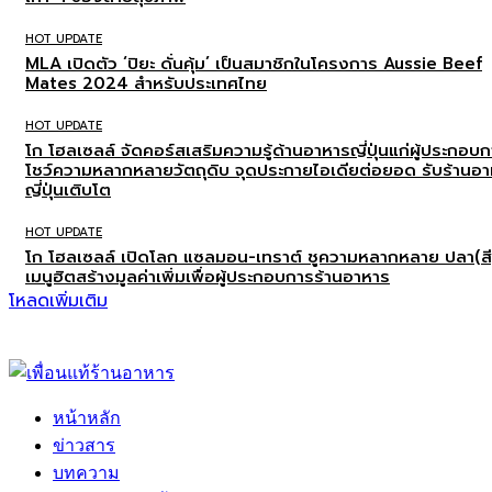
HOT UPDATE
MLA เปิดตัว ‘ปิยะ ดั่นคุ้ม’ เป็นสมาชิกในโครงการ Aussie Beef
Mates 2024 สำหรับประเทศไทย
HOT UPDATE
โก โฮลเซลล์ จัดคอร์สเสริมความรู้ด้านอาหารญี่ปุ่นแก่ผู้ประกอบ
โชว์ความหลากหลายวัตถุดิบ จุดประกายไอเดียต่อยอด รับร้านอ
ญี่ปุ่นเติบโต
HOT UPDATE
โก โฮลเซลล์ เปิดโลก แซลมอน-เทราต์ ชูความหลากหลาย ปลา(สี
เมนูฮิตสร้างมูลค่าเพิ่มเพื่อผู้ประกอบการร้านอาหาร
โหลดเพิ่มเติม
หน้าหลัก
ข่าวสาร
บทความ