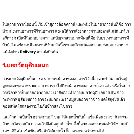
ในสถานการณ์ตอนนี้ เริ่มเข้าสู่การล็อคดาวน์ และหนึ่งในมาตรการนั้นก็คือ การ
ห้ามนั่งทานอาหารที่ร้านอาหาร ส่งผลให้การสั่งอาหารผ่านแอพพลิเคชั่นเดลิเว
อรี่ต่าง ๆ เป็นที่นิยมอย่างมาก แต่ปัญหาส่วนมากที่พบก็คือ รับประทานอาหารที่
บ้านำไม่อร่อยเหมือนทานที่ร้าน วันนี้เราเลยมีเทคนิคงความอร่อยของอาหาร
แม้ส่งผ่าน
Delivery
มาแบ่งปันกัน
1.แยกวัตถุดิบเสมอ
การแยกวัตถุดิบเป็นการคงสภาพหน้าตาของอาหารไว้ เนื่องจากร้านส่วนใหญ่
ถูกคอมเพลน เพราะกว่าอาหารจะไปถึงหน้าตาของอาหารก็เละแล้ว หรือในบาง
กรณีอาหารก็หกออกจากกล่อง เราจึงต้องทำการแยกวัตถุดิบ อย่างเช่น ข้าว
กะเพราหมูสับไข่ดาว อาจจะแยกกะเพราหมูสับออกจากข้าว มัดใส่ถุงไว้แล้ว
ค่อยแพ็คใส่กล่องรวมไปกับข้าวและไข่ดาว
และถ้าหากเป็นน้ำ อย่างชานมไข่มุกให้แยกน้ำกับน้ำแข็งเพื่อคงรสชาติ เพราะ
ถ้าหากใส่รวมกัน กว่าจะไปถึงมือลูกค้า น้ำแข็งก็อาจละลายหมดทำให้ชานมมี
รสชาติจืดไม่เข้มข้น หรือถ้าไม่แยกน้ำ ก็อาจหกระหว่างทางได้