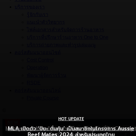
บริการของเรา
รู้จักกับเรา
แนะนำตัววิทยากร
ไฟล์เอกสารสำหรับจัดการร้านอาหาร
บริการที่ปรึกษาร้านอาหาร One to One
บริการถ่ายภาพและทำรูปเล่มเมนู
คอร์สสัมมนาออนไซต์
Cost Control
Operation
พัฒนาผู้จัดการร้าน
RSDE
คอร์สสัมมนาออนไลน์
Private Course
©
HOT UPDATE
HOT UPDATE
MARKETING
Mercy Republic ร้านอาหาร Pure Vegan ที่ฉีก Concep
เริ่มต้นเปิดธุรกิจร้านอาหารอย่างไร ให้ร้านเป็นที่รู้จักยอดขาย
MLA เปิดตัว ‘ปิยะ ดั่นคุ้ม’ เป็นสมาชิกในโครงการ Aussie
Beef Mates 2024 สำหรับประเทศไทย
ภาพจำเก่า ๆ ของสายสุขภาพ
พุ่ง