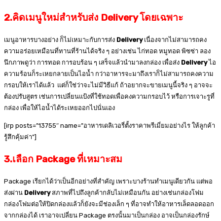
2.คิดเมนูใหม่สำหรับส่ง Delivery โดยเฉพาะ
เมนูอาหารบางอย่าง ก็ไม่เหมาะกับการส่ง
Delivery
เนื่องจากไม่สามารถคง
ความอร่อยเหมือนที่ทานที่ร้านได้จริง ๆ อย่างเช่น ไก่ทอด หมูทอด พิซซ่า ลอง
นึกภาพดูว่า การทอด การอบร้อน ๆ เสร็จแล้วนำมาลงกล่อง เพื่อส่ง
Delivery
ไอ
ความร้อนก็ระเหยกลายเป็นไอน้ำ กว่าอาหารจะมาถึงเราก็ไม่สามารถคงความ
กรอบให้เราได้แล้ว แต่ก็ใช่ว่าจะไม่มีวิธีแก้ ถ้าอยากจะขายเมนูนี้จริง ๆ อาจจะ
ต้องปรับสูตร เช่นการเปลี่ยนแป้งที่ใช้ทอดเพื่อคงความกรอบไว้ หรือการเจาะรูที่
กล่อง เพื่อให้ไอน้ำได้ระเหยออกไปนั่นเอง
[irp posts=”13755″ name=”อาหารเดลิเวอรี่ตั้งราคาพรีเมี่ยมอย่างไร ให้ลูกค้า
รู้สึกคุ้มค่า”]
3.เลือก Package ที่เหมาะสม
Package เรียกได้ว่าเป็นอีกอย่างที่สำคัญ เพราะบางร้านทำเมนูเดียวกัน แต่พอ
ส่งผ่าน
Delivery
สภาพที่ไปถึงลูกค้ากลับไม่เหมือนกัน อย่างเช่นกล่องโฟม
กล่องโฟมต่อให้ปิดกล่องแล้วก็ยังจะมีช่องเล็ก ๆ ที่อาจทำให้อาหารเล็ดลอดออก
จากกล่องได้ เราอาจเปลี่ยน Package ตรงนั้นมาเป็นกล่อง อาจเป็นกล่องรักษ์