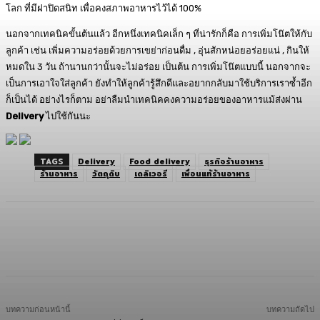
โลก ที่มีฝาปิดสนิท เพื่อคงสภาพอาหารไว้ได้ 100%
นอกจากเทคนิคขั้นต้นแล้ว อีกหนึ่งเทคนิคเล็ก ๆ ที่น่ารักก็คือ การเพิ่มโน๊ตให้กับ
ลูกค้า เช่น เพิ่มความอร่อยด้วยการเขย่าก่อนดื่ม , อุ่นสักหน่อยอร่อยแน่ , กินให้
หมดใน 3 วัน ถ้านานกว่านั้นจะไม่อร่อย เป็นต้น การเพิ่มโน๊ตแบบนี้ นอกจากจะ
เป็นการเอาใจใส่ลูกค้า ยังทำให้ลูกค้ารู้สึกดีและอยากกลับมาใช้บริการเราซ้ำอีก
ก็เป็นได้ อย่างไรก็ตาม อย่าลืมนำเทคนิคคงความอร่อยของอาหารแม้ส่งผ่าน
Delivery
ไปใช้กันนะ
TAGS
Delivery
Food delivery
ธุรกิจร้านอาหาร
ร้านอาหาร
วัตถุดิบ
เดลิเวอรี
เพื่อนแท้ร้านอาหาร
Facebook
Twitter
LINE
Copy URL
บทความก่อนหน้านี้
บทความถัดไป