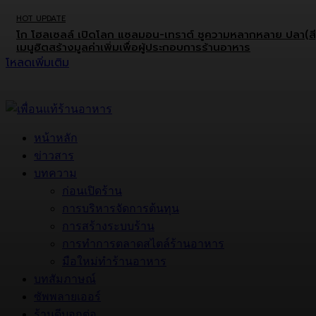
HOT UPDATE
โก โฮลเซลล์ เปิดโลก แซลมอน-เทราต์ ชูความหลากหลาย ปลา(สี
เมนูฮิตสร้างมูลค่าเพิ่มเพื่อผู้ประกอบการร้านอาหาร
โหลดเพิ่มเติม
หน้าหลัก
ข่าวสาร
บทความ
ก่อนเปิดร้าน
การบริหารจัดการต้นทุน
การสร้างระบบร้าน
การทำการตลาดสไตล์ร้านอาหาร
มือใหม่ทำร้านอาหาร
บทสัมภาษณ์
ซัพพลายเออร์
ร้านดีบอกต่อ