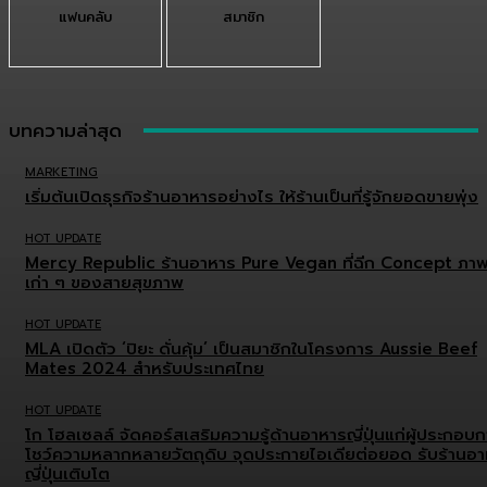
แฟนคลับ
สมาชิก
บทความล่าสุด
MARKETING
เริ่มต้นเปิดธุรกิจร้านอาหารอย่างไร ให้ร้านเป็นที่รู้จักยอดขายพุ่ง
HOT UPDATE
Mercy Republic ร้านอาหาร Pure Vegan ที่ฉีก Concept ภา
เก่า ๆ ของสายสุขภาพ
HOT UPDATE
MLA เปิดตัว ‘ปิยะ ดั่นคุ้ม’ เป็นสมาชิกในโครงการ Aussie Beef
Mates 2024 สำหรับประเทศไทย
HOT UPDATE
โก โฮลเซลล์ จัดคอร์สเสริมความรู้ด้านอาหารญี่ปุ่นแก่ผู้ประกอบ
โชว์ความหลากหลายวัตถุดิบ จุดประกายไอเดียต่อยอด รับร้านอ
ญี่ปุ่นเติบโต