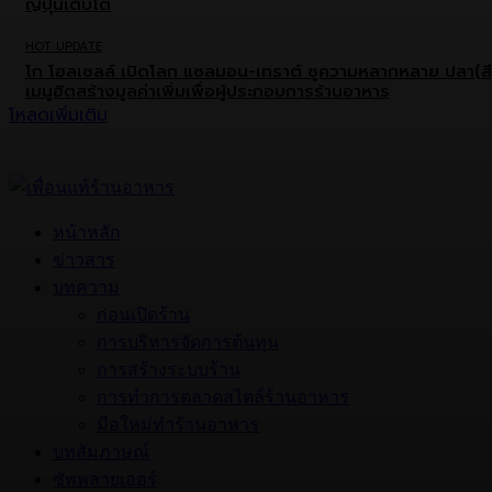
ญี่ปุ่นเติบโต
HOT UPDATE
โก โฮลเซลล์ เปิดโลก แซลมอน-เทราต์ ชูความหลากหลาย ปลา(สี
เมนูฮิตสร้างมูลค่าเพิ่มเพื่อผู้ประกอบการร้านอาหาร
โหลดเพิ่มเติม
หน้าหลัก
ข่าวสาร
บทความ
ก่อนเปิดร้าน
การบริหารจัดการต้นทุน
การสร้างระบบร้าน
การทำการตลาดสไตล์ร้านอาหาร
มือใหม่ทำร้านอาหาร
บทสัมภาษณ์
ซัพพลายเออร์