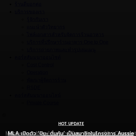
ร้านดีบอกต่อ
บริการของเรา
รู้จักกับเรา
แนะนำตัววิทยากร
ไฟล์เอกสารสำหรับจัดการร้านอาหาร
บริการที่ปรึกษาร้านอาหาร One to One
บริการถ่ายภาพและทำรูปเล่มเมนู
คอร์สสัมมนาออนไซต์
Cost Control
Operation
พัฒนาผู้จัดการร้าน
RSDE
คอร์สสัมมนาออนไลน์
Private Course
©
HOT UPDATE
HOT UPDATE
MARKETING
Mercy Republic ร้านอาหาร Pure Vegan ที่ฉีก Concep
เริ่มต้นเปิดธุรกิจร้านอาหารอย่างไร ให้ร้านเป็นที่รู้จักยอดขาย
MLA เปิดตัว ‘ปิยะ ดั่นคุ้ม’ เป็นสมาชิกในโครงการ Aussie