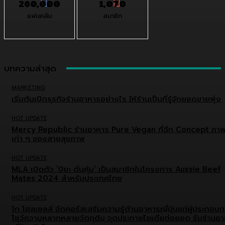
260,000
1,070
แฟนคลับ
สมาชิก
บทความล่าสุด
MARKETING
เริ่มต้นเปิดธุรกิจร้านอาหารอย่างไร ให้ร้านเป็นที่รู้จักยอดขายพุ่ง
HOT UPDATE
Mercy Republic ร้านอาหาร Pure Vegan ที่ฉีก Concept ภา
เก่า ๆ ของสายสุขภาพ
HOT UPDATE
MLA เปิดตัว ‘ปิยะ ดั่นคุ้ม’ เป็นสมาชิกในโครงการ Aussie Beef
Mates 2024 สำหรับประเทศไทย
HOT UPDATE
โก โฮลเซลล์ จัดคอร์สเสริมความรู้ด้านอาหารญี่ปุ่นแก่ผู้ประกอบ
โชว์ความหลากหลายวัตถุดิบ จุดประกายไอเดียต่อยอด รับร้านอ