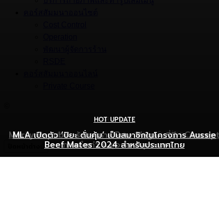
บริการถ่ายภาพและทำรูปเล่มเมนู
คอร์สสัมมนาออนไซต์
Cost Control
Operation
พัฒนาผู้จัดการร้าน
RSDE
คอร์สสัมมนาออนไลน์
Private Course
©
HOT UPDATE
HOT UPDATE
MARKETING
Mercy Republic ร้านอาหาร Pure Vegan ที่ฉีก Concep
เริ่มต้นเปิดธุรกิจร้านอาหารอย่างไร ให้ร้านเป็นที่รู้จักยอดขาย
MLA เปิดตัว ‘ปิยะ ดั่นคุ้ม’ เป็นสมาชิกในโครงการ Aussie
Beef Mates 2024 สำหรับประเทศไทย
ภาพจำเก่า ๆ ของสายสุขภาพ
พุ่ง
ปิดหน้าต่างนี้