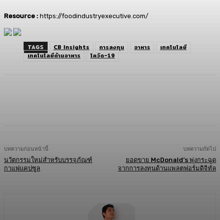
Resource :
https://foodindustryexecutive.com/
TAGS
CB Insights
การลงทุน
อาหาร
เทคโนโลยี
เทคโนโลยีด้านอาหาร
โควิด-19
Facebook
Twitter
LINE
Copy URL
บทความก่อนหน้านี้
บทความถัดไป
นวัตกรรมใหม่สำหรับบรรจุภัณฑ์
ยอดขาย McDonald’s พุ่งกระฉูด
กาแฟแคปซูล
จากการลงทุนด้านแพลตฟอร์มดิจิทัล