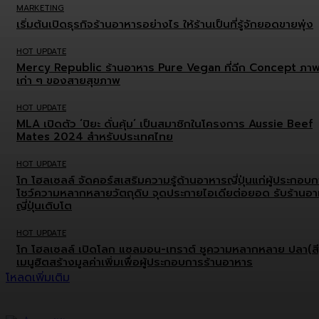
MARKETING
เริ่มต้นเปิดธุรกิจร้านอาหารอย่างไร ให้ร้านเป็นที่รู้จักยอดขายพุ่ง
HOT UPDATE
Mercy Republic ร้านอาหาร Pure Vegan ที่ฉีก Concept ภา
เก่า ๆ ของสายสุขภาพ
HOT UPDATE
MLA เปิดตัว ‘ปิยะ ดั่นคุ้ม’ เป็นสมาชิกในโครงการ Aussie Beef
Mates 2024 สำหรับประเทศไทย
HOT UPDATE
โก โฮลเซลล์ จัดคอร์สเสริมความรู้ด้านอาหารญี่ปุ่นแก่ผู้ประกอบ
โชว์ความหลากหลายวัตถุดิบ จุดประกายไอเดียต่อยอด รับร้านอ
ญี่ปุ่นเติบโต
HOT UPDATE
โก โฮลเซลล์ เปิดโลก แซลมอน-เทราต์ ชูความหลากหลาย ปลา(สี
เมนูฮิตสร้างมูลค่าเพิ่มเพื่อผู้ประกอบการร้านอาหาร
โหลดเพิ่มเติม