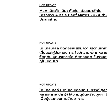
HOT UPDATE
MLA เปิดตัว ‘ปิยะ ดั่นคุ้ม’ เป็นสมาชิกใน
โครงการ Aussie Beef Mates 2024 สำห
ประเทศไทย
HOT UPDATE
โก โฮลเซลล์ จัดคอร์สเสริมความรู้ด้านอาห
ญี่ปุ่นแก่ผู้ประกอบการ โชว์ความหลากหลา
วัตถุดิบ จุดประกายไอเดียต่อยอด รับร้าน
ญี่ปุ่นเติบโต
HOT UPDATE
โก โฮลเซลล์ เปิดโลก แซลมอน-เทราต์ ชูค
หลากหลาย ปลา(สี)ส้ม เมนูฮิตสร้างมูลค่าเพ
เพื่อผู้ประกอบการร้านอาหาร