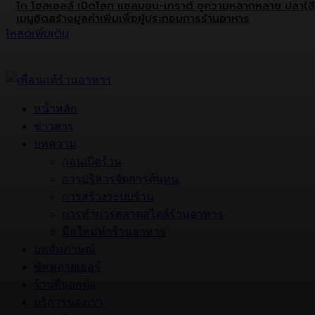
โก โฮลเซลล์ เปิดโลก แซลมอน-เทราต์ ชูความหลากหลาย ปลา(สี
เมนูฮิตสร้างมูลค่าเพิ่มเพื่อผู้ประกอบการร้านอาหาร
โหลดเพิ่มเติม
หน้าหลัก
ข่าวสาร
บทความ
ก่อนเปิดร้าน
การบริหารจัดการต้นทุน
การสร้างระบบร้าน
การทำการตลาดสไตล์ร้านอาหาร
มือใหม่ทำร้านอาหาร
บทสัมภาษณ์
ซัพพลายเออร์
ร้านดีบอกต่อ
บริการของเรา