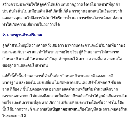
สร้างความประทับใจให้ลูกค้าได้แล้ว แต่ปรากฏว่าครั้งต่อไป รสชาติที่ลูกค้า
ประทับใจนั้นไม่เหมือนเดิม สิ่งที่เกิดขึ้นก็คือ การถูกคอมเพลนในเรื่องรสชาติ
และอาจลุกลามไปถึงการไม่มาใช้บริการซ้ำ และการเขียนวิจารณ์บอกต่อจน
ทำให้เกิดความเสียหายในวงกว้างได้
2. มาตรฐานด้านปริมาณ
ลูกค้าส่วนใหญ่มีความคาดหวังเสมอว่า อาหารแต่ละจานจะมีปริมาณที่มากพอ
เหมาะสมกับราคา และทำให้พวกเขาพอใจ จริงอยู่ที่ร้านอาหารไม่สามารถ
กำหนดปริมาณที่ “เหมาะสม” กับลูกค้าทุกคนได้ เพราะความอิ่ม ความพอใจ
ของลูกค้าแต่ละคนไม่เท่ากัน
แต่ทั้งนี้ทั้งนั้น ร้านอาหารก็จำเป็นต้องกำหนดปริมาณของตัวเองอย่างมี
มาตรฐาน และต้องไม่แปรเปลี่ยน ไม่ผิดพลาด เช่น เคยเสิร์ฟไก่ทอด 7 ชิ้นต่อ
จาน ก็ต้อง 7 ชิ้นไปตลอดกาล อย่าเผลอลดจำนวนหรือเพิ่มจำนวนเด็ดขาด
เพราะนอกจากจะไม่แสดงถึงความเป็นมืออาชีพแล้ว ยังทำให้ลูกค้าเกิดความไม่
พอใจ และที่เลวร้ายที่สุด หากเกิดการเปรียบเทียบระหว่างโต๊ะขึ้นว่า ทำไมโต๊ะ
นั้นได้มากกว่าล่ะก็ จะกลายเป็น
ปัญหาคอมเพลน
เรื่องใหญ่ที่ส่งผลกระทบต่อร้าน
ในระยะยาวได้