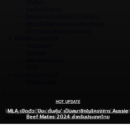
รู้จักกับเรา
แนะนำตัววิทยากร
ไฟล์เอกสารสำหรับจัดการร้านอาหาร
บริการที่ปรึกษาร้านอาหาร One to One
บริการถ่ายภาพและทำรูปเล่มเมนู
คอร์สสัมมนาออนไซต์
Cost Control
Operation
พัฒนาผู้จัดการร้าน
RSDE
คอร์สสัมมนาออนไลน์
Private Course
©
HOT UPDATE
HOT UPDATE
MARKETING
Mercy Republic ร้านอาหาร Pure Vegan ที่ฉีก Concep
เริ่มต้นเปิดธุรกิจร้านอาหารอย่างไร ให้ร้านเป็นที่รู้จักยอดขาย
MLA เปิดตัว ‘ปิยะ ดั่นคุ้ม’ เป็นสมาชิกในโครงการ Aussie
Beef Mates 2024 สำหรับประเทศไทย
ภาพจำเก่า ๆ ของสายสุขภาพ
พุ่ง
ปิดหน้าต่างนี้