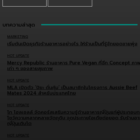
บทความล่าสุด
MARKETING
เริ่มต้นเปิดธุรกิจร้านอาหารอย่างไร ให้ร้านเป็นที่รู้จักยอดขายพุ่ง
HOT UPDATE
Mercy Republic ร้านอาหาร Pure Vegan ที่ฉีก Concept ภา
เก่า ๆ ของสายสุขภาพ
HOT UPDATE
MLA เปิดตัว ‘ปิยะ ดั่นคุ้ม’ เป็นสมาชิกในโครงการ Aussie Beef
Mates 2024 สำหรับประเทศไทย
HOT UPDATE
โก โฮลเซลล์ จัดคอร์สเสริมความรู้ด้านอาหารญี่ปุ่นแก่ผู้ประกอบ
โชว์ความหลากหลายวัตถุดิบ จุดประกายไอเดียต่อยอด รับร้านอ
ญี่ปุ่นเติบโต
HOT UPDATE