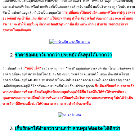
แต่ถ้าหันมามองในมุมของพลังงานที่ร่างกายจะได้รับแล้ว “กะทิ” ให้พลังงานสูงกว่านมข้นจืดอยู่
หลายเท่าเลยทีเดียว หรือตัวกะทิเองก็เป็นของแสลงสำหรับคนที่ป่วยเป็นโรคตระกูล ไขมัน ความ
ดัน น้ำหนักเกินอยู่แล้ว นั่นจึงเป็นเหตุผลให้
การเปลี่ยนมาใช้นมข้นจืดแทนกะทิในการปรุงอาหาร
อย่างต้มยำกุ้งน้ำข้น แกงเขียวหวาน ใช้นมหมักหมู ทำไข่เจียว หรือทำของหวานอย่างเฉาก๊วยนม
สด ฯลฯ จะทำให้เมนูนั้น ๆ มีความ Healthy มากขึ้น ซึ่งเหมาะมาก ๆ สำหรับ Trend อาหาร
สุขภาพในยุคปัจจุบัน
ราคาย่อมเยาว์มากกว่า ประหยัดต้นทุนได้มากกว่า
ถ้าเทียบกันแล้ว
“นมข้นจืด”
จะมีราคาถูกกว่า “กะทิ” อยู่พอสมควรเลยทีเดียว โดยนมข้นจืดจะมี
ราคาเฉลี่ยจะอยู่ที่ ลิตรหรือกิโลกรัมละ 50-55 บาท แล้วแต่แบรนด์ ในขณะที่กะทิสำเร็จรูป
ราคาเฉลี่ยจะอยู่ที่ 60-80 บาท ส่วนถ้าเป็นกะทิคั้นสดจากตลาด อย่างในตลาดยิ่งเจริญ ราคา
เฉลี่ยปัจจุบันจะอยู่ที่ กิโลกรัมละ 60 บาทขึ้นไป แล้วแต่ช่วงฤดูกาล
ซึ่งเมื่อเปรียบเทียบราคาแล้ว
หากเราต้องการที่จะเปลี่ยนวัตถุดิบเพื่อควบคุมต้นทุนให้ดีขึ้น โดยที่ไม่ได้ทำให้รสชาติและ
คุณภาพของอาหารเปลี่ยนไป การหันมาลองใช้นมข้นจืดในการประกอบอาหารดู ก็นับได้ว่าเป็น
ทางเลือกที่ดีทางหนึ่งช่วยให้ร้านอาหารสามารถทำกำไรมากขึ้น
เก็บรักษาได้ง่ายกว่า นานกว่า ควบคุม
Waste
ได้ดีกว่า