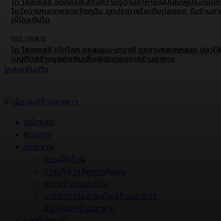
โก โฮลเซลล์ จัดคอร์สเสริมความรู้ด้านอาหารญี่ปุ่นแก่ผู้ประกอบ
โชว์ความหลากหลายวัตถุดิบ จุดประกายไอเดียต่อยอด รับร้านอ
ญี่ปุ่นเติบโต
HOT UPDATE
โก โฮลเซลล์ เปิดโลก แซลมอน-เทราต์ ชูความหลากหลาย ปลา(สี
เมนูฮิตสร้างมูลค่าเพิ่มเพื่อผู้ประกอบการร้านอาหาร
โหลดเพิ่มเติม
หน้าหลัก
ข่าวสาร
บทความ
ก่อนเปิดร้าน
การบริหารจัดการต้นทุน
การสร้างระบบร้าน
การทำการตลาดสไตล์ร้านอาหาร
มือใหม่ทำร้านอาหาร
บทสัมภาษณ์