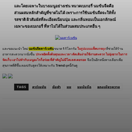
และโดยเฉพาะในบางเมนูอย่างเช่น หมวดเบเกอรี่ นมข้นจืดคือ
ส่วนผสมหลักสำคัญที่ขาดไม่ได้ เพราะการใช้นมข้นจืดจะให้ทั้ง
รสชาติ ผิวสัมผัสที่ละเอียดเนียนนุ่ม และกลิ่นหอมเป็นเอกลักษณ์
เฉพาะของเบเกอรี่ ที่หาไม่ได้ในส่วนผสมประเภทอื่น ๆ
และขอแนะนำ ใหม่
นมข้นจืดคาร์เนชัน
ขนาด 1 กิโลกรัม
ในรูปแบบแพ็คเกจถุง
ที่ช่วยให้ร้าน
อาหารสะดวกมากยิ่งขึ้น
ประหยัดทั้งต้นทุนและเวลา ตัดเติมง่ายใช้งานสะดวก ไม่ยุ่งยากในการ
จัดเก็บ เอาไปทำกับเมนูอะไรก็อร่อย ที่สำคัญไม่มีโคเลสเตอรอล
จึงเป็นอีกหนึ่งทางเลือกเพื่อ
สุขภาพที่ดีขึ้น ลองปรับสูตรให้เหมาะกับ Trend ยุคนี้กันดู
TAGS
คาร์เนชัน
ต้มยำ
นม
นมข้นจืด
แกงเขียวหวาน
Facebook
Twitter
LINE
Copy URL