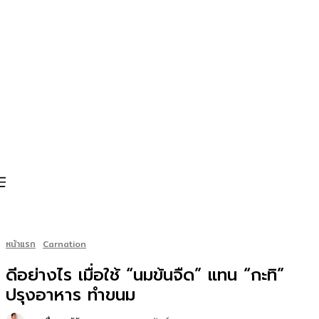
หน้าแรก
Carnation
ดีอย่างไร เมื่อใช้ “นมข้นจืด” แทน “กะทิ”
ปรุงอาหาร ทำขนม