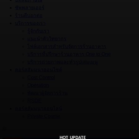
ซัพพลายเออร์
ร้านดีบอกต่อ
บริการของเรา
รู้จักกับเรา
แนะนำตัววิทยากร
ไฟล์เอกสารสำหรับจัดการร้านอาหาร
บริการที่ปรึกษาร้านอาหาร One to One
บริการถ่ายภาพและทำรูปเล่มเมนู
คอร์สสัมมนาออนไซต์
Cost Control
Operation
พัฒนาผู้จัดการร้าน
RSDE
คอร์สสัมมนาออนไลน์
Private Course
©
HOT UPDATE
HOT UPDATE
MARKETING