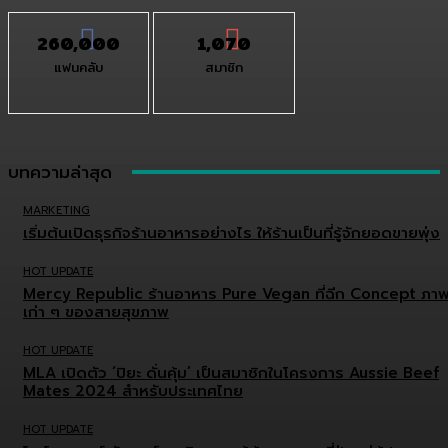
260,000
1,070
แฟนคลับ
สมาชิก
บทความล่าสุด
MARKETING
เริ่มต้นเปิดธุรกิจร้านอาหารอย่างไร ให้ร้านเป็นที่รู้จักยอดขายพุ่ง
HOT UPDATE
Mercy Republic ร้านอาหาร Pure Vegan ที่ฉีก Concept ภา
เก่า ๆ ของสายสุขภาพ
HOT UPDATE
MLA เปิดตัว ‘ปิยะ ดั่นคุ้ม’ เป็นสมาชิกในโครงการ Aussie Beef
Mates 2024 สำหรับประเทศไทย
HOT UPDATE