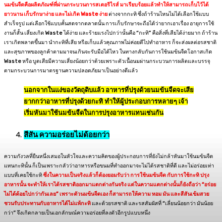
นมข้นจืดคือผลิตภัณฑ์ที่ผ่านกระบวนการสเตอริไรส์ มาเรียบร้อยแล้วทำให้สามารถเก็บไว้ได้
ยาวนาน เก็บรักษาง่าย และไม่เกิด Waste ง่าย
ต่างจากกะทิ ซึ่งถ้าร้านไหนไม่ได้เลือกใช้แบบ
สำเร็จรูป แต่เลือกใช้แบบคั้นสดจากตลาดนั้น การเก็บรักษาจะถือได้ว่ายากเอาเรื่อง อายุการใช้
งานก็สั้น เสี่ยงเกิด Waste ได้ง่าย และร้ายแรงไปกว่านั้นคือ “กะทิ” คือสิ่งที่เสียได้ง่ายมาก ถ้าร้าน
เราเกิดพลาดขึ้นมา นำกะทิที่เสีย หรือเก็บแล้วคุณภาพไม่ค่อยดีไปทำอาหาร ก็จะส่งผลต่อรสชาติ
และสุขภาพของลูกค้าตามมาจนเกินจะรับมือได้ไหว ในทางกลับกันการใช้นมข้นจืดโอกาสเกิด
Waste หรือ บูดเสียมีความเสี่ยงน้อยกว่าด้วยเพราะตัวเนื้อนมผ่านกระบวนการผลิตและบรรจุ
ตามกระบวนการมาตรฐานความปลอดภัยมาเป็นอย่างดีแล้ว
นอกจากในแง่ของวัตถุดิบแล้ว อาหารที่ปรุงด้วยนมข้นจืดจะเสีย
ยากกว่าอาหารที่ปรุงด้วยกะทิ ทำให้ผู้ประกอบการหลายๆ เจ้า
เริ่มหันมาใช้นมข้นจืดในการปรุงอาหารแทนเช่นกัน
สีสัน ความอร่อยไม่ด้อยกว่า
ความกังวลที่ยืนหนึ่งเสมอในหัวใจและความคิดของผู้ประกอบการที่ยังไม่กล้าหันมาใช้นมข้นจืด
แทนกะทินั้น ก็เป็นเพราะกลัวว่าอาหารหรือขนมที่ทำออกมาจะไม่ได้รสชาติที่ดี และไม่อร่อยเท่า
แบบที่เคยใช้กะทิ
ซึ่งในความเป็นจริงแล้วก็ต้องยอมรับว่า การใช้นมข้นจืด กับการใช้กะทิ ปรุง
อาหารนั้น จะทำให้เราได้รสชาติออกมาแตกต่างกันจริง แต่ในความแตกต่างนั้นก็ยังถือว่า “อร่อย
ไม่ได้ด้อยไปกว่ากันเลย” เพราะตัวนมข้นจืดเอง ก็สามารถให้ความ หอม มัน และสีสันเข้มสวย
ชวนรับประทานกับอาหารได้ไม่แพ้กะทิ
และด้วยรสชาติ และรสสัมผัสที่ “เลี่ยนน้อยกว่า มันน้อย
กว่า” จึงเกิดกลายเป็นเอกลักษณ์ความอร่อยที่ลงตัวอีกรูปแบบหนึ่ง