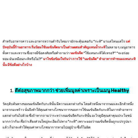
สำหรับอาหารคาว และอาหารหวานตำรับไทยเรามักจะคุ้นเคยกับ “กะทิ” มาแต่ไหนแต่ไร
แต่
ปัจจุบันนี้ร้านอาหารเริ่มนิยมใช้นมข้นจืดมาเป็นส่วนผสมสำคัญแทนน้ำกะทิ
ในหลาย ๆ
เมนูอาหาร
ทั้งคาวและหวาน
ซึ่งอาจมีข้อสงสัยหรือคำถามว่า
นมข้นจืด
“ใช้แทนกะทิได้เหรอ?” “จะอร่อย
หอม มันเหมือนกะทิหรือไม่?”
มาไขข้อข้องใจกันว่า การใช้ “นมข้นจืด” ทำอาหารทำขนมแทนกะทิ
นั้น มีข้อดีอย่างไรบ้าง
ดีต่อสุขภาพมากกว่า ช่วยเพิ่มมูลค่าเพราะเป็นเมนู
Healthy
วัตถุดิบต้นทางของนมข้นจืดกับกะทินั้น มีความแตกต่างกัน โดยตัวหนึ่งมาจากนมและอีกตัวหนึ่ง
มาจากมะพร้าว นั่นจึงทำให้คุณค่าทางโภชนาการของการใช้นมข้นจืดกับกะทิในการทำอาหาร
แตกต่างกันไปด้วย ซึ่งถ้าหากถามว่าระหว่างนมข้นจืดกับกะทินั้น อะไรดูมีคุณค่าคุณประโยชน์
มากกว่ากัน เชื่อว่าเสียงส่วนใหญ่จะเอียงไปทาง “กะทิ” เพราะมองว่านมข้นจืดนั้นถูกแปรรูปมา
แล้ว ก็น่าจะทำให้คุณค่าทางโภชนาการหายไปอยู่บ้าง ซึ่งก็ไม่ผิด