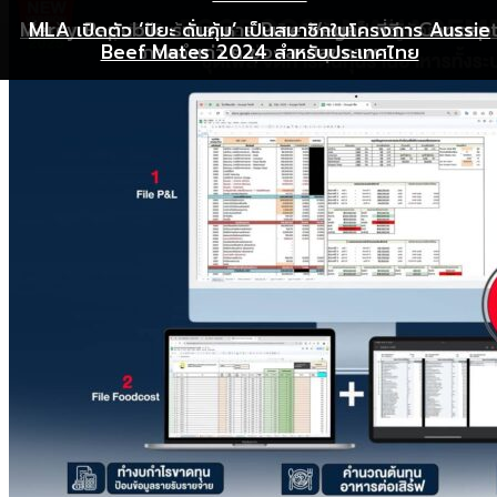
Mercy Republic ร้านอาหาร Pure Vegan ที่ฉีก Concep
เริ่มต้นเปิดธุรกิจร้านอาหารอย่างไร ให้ร้านเป็นที่รู้จักยอดขาย
MLA เปิดตัว ‘ปิยะ ดั่นคุ้ม’ เป็นสมาชิกในโครงการ Aussie
Beef Mates 2024 สำหรับประเทศไทย
ภาพจำเก่า ๆ ของสายสุขภาพ
พุ่ง