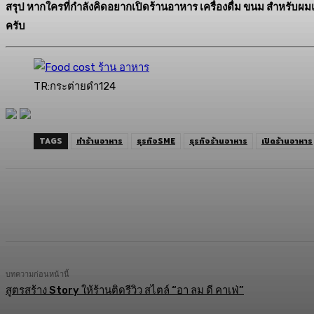
สรุป หากใครที่กำลังคิดอยากเปิดร้านอาหาร เครื่องดื่ม ขนม สำหรับผมแ
ครับ
TR:กระต่ายดำ124
TAGS
ทำร้านอาหาร
ธุรกิจSME
ธุรกิจร้านอาหาร
เปิดร้านอาหาร
แบ่งปัน
Facebook
Twitter
C
บทความก่อนหน้านี้
สูตรสร้าง Story ให้ร้านติดรีวิว สไตล์ “อา ลม ดี คาเฟ่”