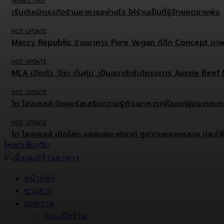
MARKETING
เริ่มต้นเปิดธุรกิจร้านอาหารอย่างไร ให้ร้านเป็นที่รู้จักยอดขายพุ่ง
HOT UPDATE
Mercy Republic ร้านอาหาร Pure Vegan ที่ฉีก Concept ภาพ
HOT UPDATE
MLA เปิดตัว ‘ปิยะ ดั่นคุ้ม’ เป็นสมาชิกในโครงการ Aussie Be
HOT UPDATE
โก โฮลเซลล์ จัดคอร์สเสริมความรู้ด้านอาหารญี่ปุ่นแก่ผู้ประกอ
HOT UPDATE
โก โฮลเซลล์ เปิดโลก แซลมอน-เทราต์ ชูความหลากหลาย ปลา(สี)ส้
โหลดเพิ่มเติม
หน้าหลัก
ข่าวสาร
บทความ
ก่อนเปิดร้าน