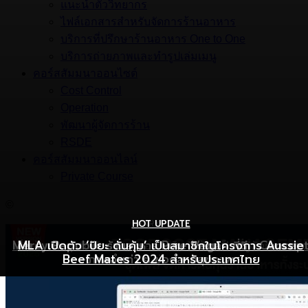
แนะนำตัววิทยากร
ไฟล์เอกสารสำหรับจัดการร้านอาหาร
บริการที่ปรึกษาร้านอาหาร One to One
บริการถ่ายภาพและทำรูปเล่มเมนู
คอร์สสัมมนาออนไซต์
Cost Control
Operation
พัฒนาผู้จัดการร้าน
RSDE
คอร์สสัมมนาออนไลน์
Private Course
©
HOT UPDATE
HOT UPDATE
MARKETING
Mercy Republic ร้านอาหาร Pure Vegan ที่ฉีก Concep
เริ่มต้นเปิดธุรกิจร้านอาหารอย่างไร ให้ร้านเป็นที่รู้จักยอดขาย
MLA เปิดตัว ‘ปิยะ ดั่นคุ้ม’ เป็นสมาชิกในโครงการ Aussie
Beef Mates 2024 สำหรับประเทศไทย
ภาพจำเก่า ๆ ของสายสุขภาพ
พุ่ง