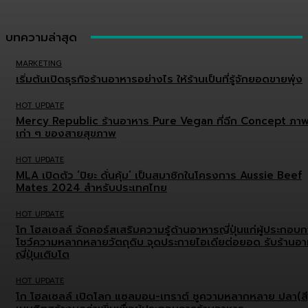
บทความล่าสุด
MARKETING
เริ่มต้นเปิดธุรกิจร้านอาหารอย่างไร ให้ร้านเป็นที่รู้จักยอดขายพุ่ง
HOT UPDATE
Mercy Republic ร้านอาหาร Pure Vegan ที่ฉีก Concept ภา
เก่า ๆ ของสายสุขภาพ
HOT UPDATE
MLA เปิดตัว ‘ปิยะ ดั่นคุ้ม’ เป็นสมาชิกในโครงการ Aussie Beef
Mates 2024 สำหรับประเทศไทย
HOT UPDATE
โก โฮลเซลล์ จัดคอร์สเสริมความรู้ด้านอาหารญี่ปุ่นแก่ผู้ประกอบ
โชว์ความหลากหลายวัตถุดิบ จุดประกายไอเดียต่อยอด รับร้านอ
ญี่ปุ่นเติบโต
HOT UPDATE
โก โฮลเซลล์ เปิดโลก แซลมอน-เทราต์ ชูความหลากหลาย ปลา(สี