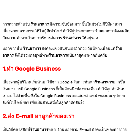
การตลาดสำหรับ
ร้านอาหาร
มีความซับซ้อนมากขึ้นในช่วงไม่กี่ปีที่ผ่านมา
เนื่องจากสถานการณ์ที่ไม่สู้ดีเท่าไหร่ ทำให้ผู้ประกอบการ
ร้านอาหาร
ต้องเผชิญ
กับความท้าทายในการบริหารจัดการ
ร้านอาหาร
ให้อยู่รอด
นอกจากนั้น
ร้านอาหาร
ยังต้องแข่งขันกันเองอีกด้วย วันนี้ทางเพื่อนแท้
ร้าน
อาหาร
จึงได้รวมกลยุทธ์ทาง
ร้านอาหาร
ฉบับล่าสุดมาฝากกันครับ
1.ทำ Google Business
เนื่องจากผู้บริโภคเริ่มหันมาใช้จาก Google ในการค้นหา
ร้านอาหาร
มากขึ้น
เรื่อย ๆ การมี Google Business ก็เป็นอีกหนึ่งข่องทาง ที่จะทำให้ลูกค้าค้นหา
เราเจอได้ง่ายขึ้น ซึ่งใน Google Business จะแสดงตำแหน่งของคุณ รูปภาพ
ลิงก์เว็บไซต์ ฯลฯ เพื่อเป็นส่วนหนึ่งให้ลูกค้าตัดสินใจ
2.ส่ง E-mail หาลูกค้าของเรา
เป็นวิธีคลาสสิกที่
ร้านอาหาร
หลายร้านมองข้าม E-mail ยังคงเป็นช่องทางการ