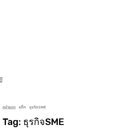
หน้าแรก
แท็ก
ธุรกิจSME
Tag:
ธุรกิจSME