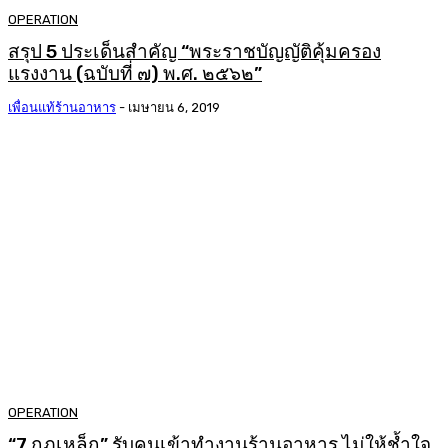
OPERATION
สรุป 5 ประเด็นสำคัญ “พระราชบัญญัติคุ้มครอง
แรงงาน (ฉบับที่ ๗) พ.ศ. ๒๕๖๒”
เพื่อนแท้ร้านอาหาร
-
เมษายน 6, 2019
OPERATION
“7 กฎเหล็ก” รับคนเข้าทำงานร้านอาหาร ไม่ให้ช้ำใจ