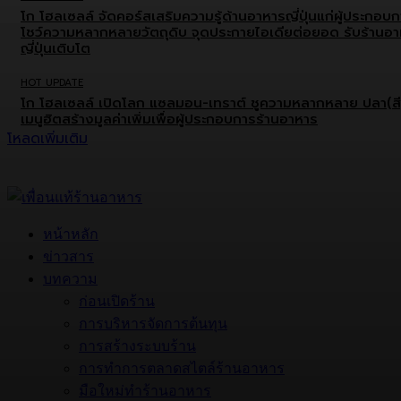
โก โฮลเซลล์ จัดคอร์สเสริมความรู้ด้านอาหารญี่ปุ่นแก่ผู้ประกอบ
โชว์ความหลากหลายวัตถุดิบ จุดประกายไอเดียต่อยอด รับร้านอ
ญี่ปุ่นเติบโต
HOT UPDATE
โก โฮลเซลล์ เปิดโลก แซลมอน-เทราต์ ชูความหลากหลาย ปลา(สี
เมนูฮิตสร้างมูลค่าเพิ่มเพื่อผู้ประกอบการร้านอาหาร
โหลดเพิ่มเติม
หน้าหลัก
ข่าวสาร
บทความ
ก่อนเปิดร้าน
การบริหารจัดการต้นทุน
การสร้างระบบร้าน
การทำการตลาดสไตล์ร้านอาหาร
มือใหม่ทำร้านอาหาร