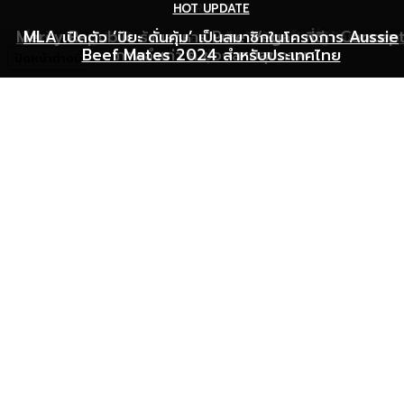
HOT UPDATE
HOT UPDATE
MARKETING
Mercy Republic ร้านอาหาร Pure Vegan ที่ฉีก Concep
เริ่มต้นเปิดธุรกิจร้านอาหารอย่างไร ให้ร้านเป็นที่รู้จักยอดขาย
MLA เปิดตัว ‘ปิยะ ดั่นคุ้ม’ เป็นสมาชิกในโครงการ Aussie
Beef Mates 2024 สำหรับประเทศไทย
ภาพจำเก่า ๆ ของสายสุขภาพ
พุ่ง
ปิดหน้าต่างนี้