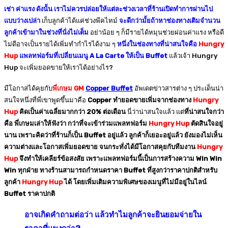
เช่า ค่าแรง ดังนั้น เราไม่ควรปล่อยให้แต่ละช่วงเวลาที่ร้านเปิดทำการผ่านไป
แบบว่างเปล่า
เก็บลูกค้าได้แค่ช่วงพีคไทม์
จะดีกว่ามั้ยถ้าหาช่องทางเติมจำนวน
ลูกค้าเข้ามาในช่วงที่นั่งไม่เต็ม
อย่าน้อย ๆ ก็มีรายได้หมุนช่วยผ่อนค่าแรง หรือดี
ไม่ดีอาจเป็นรายได้เพิ่มทำกำไรได้งาม ๆ
หนึ่งในช่องทางที่น่าสนใจคือ
Hungry
Hup
แพลทฟอร์มที่เปลี่ยนเมนู A La Carte ให้เป็น Buffet
แล้วเจ้า Hungry
Hup จะเพิ่มยอดขายให้เราได้อย่างไร?
มีโอกาสได้คุยกับ
พี่เกษม GM
Copper Buffet
อัพเดตข่าวสารต่าง ๆ ประเด็นน่า
สนใจหนึ่งที่พี่เขาพูดขึ้นมาคือ
Copper ทำยอดขายเพิ่มจากช่องทาง
Hungry
Hup
คิดเป็นค่าเฉลี่ยมากกว่า 20% ต่อเดือน
นี่ว่าน่าสนใจแล้ว แต่
ที่น่าสนใจกว่า
คือ พี่เกษมเล่าให้ฟังว่า กว่าที่จะเข้าร่วมแพลทฟอร์ม
Hungry Hup
ตัดสินใจอยู่
นาน เพราะคิดว่าที่ร้านก็เป็น Buffet อยู่แล้ว ลูกค้าก็เยอะอยู่แล้ว ยังมองไม่เห็น
ความต่างและโอกาสเพิ่มยอดขาย จนกระทั่งได้มีโอกาสคุยกับทีมงาน
Hungry
Hup
จึงทำให้เคลียร์ข้อสงสัย เพราะแพลทฟอร์มนี้เป็นการสร้างความ Win Win
Win ทุกฝ่าย ทางร้านสามารถกำหนดราคา Buffet ที่สูงกว่าราคาปกติสำหรับ
ลูกค้า
Hungry Hup
ได้ โดยเพิ่มเติมความพิเศษของเมนูที่ไม่มีอยู่ในไลน์
Buffet ราคาปกติ
อาจเกิดคำถามต่อว่า แล้วทำไมลูกค้าจะยินยอมจ่ายใน