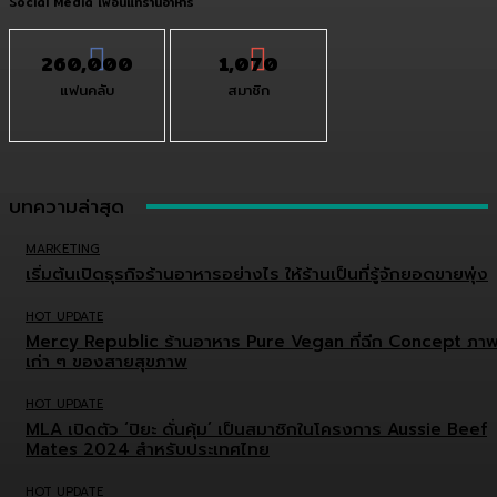
Social Media เพื่อนแท้ร้านอาหาร
260,000
1,070
แฟนคลับ
สมาชิก
บทความล่าสุด
MARKETING
เริ่มต้นเปิดธุรกิจร้านอาหารอย่างไร ให้ร้านเป็นที่รู้จักยอดขายพุ่ง
HOT UPDATE
Mercy Republic ร้านอาหาร Pure Vegan ที่ฉีก Concept ภา
เก่า ๆ ของสายสุขภาพ
HOT UPDATE
MLA เปิดตัว ‘ปิยะ ดั่นคุ้ม’ เป็นสมาชิกในโครงการ Aussie Beef
Mates 2024 สำหรับประเทศไทย
HOT UPDATE