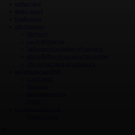
บทสัมภาษณ์
ซัพพลายเออร์
ร้านดีบอกต่อ
บริการของเรา
รู้จักกับเรา
แนะนำตัววิทยากร
ไฟล์เอกสารสำหรับจัดการร้านอาหาร
บริการที่ปรึกษาร้านอาหาร One to One
บริการถ่ายภาพและทำรูปเล่มเมนู
คอร์สสัมมนาออนไซต์
Cost Control
Operation
พัฒนาผู้จัดการร้าน
RSDE
คอร์สสัมมนาออนไลน์
Private Course
©