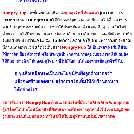
ราคาที่แพงกว่า?
Hungry Hup
เกิดขึ้นจากแนวคิดของ
คุณสุรสิทธิ์ สัจจะเดว์
(CEO และ Co-
Founder ของ Hungry Hub) ที่มักเจอปัญหาเวลาพาทีมงานไปเลี้ยงอาหาร
ตามร้านบุฟเฟ่ต์เพราะคิดว่าจะช่วยให้ประหยัดค่าหัว แต่ผลคือคุยงานกันไม่รู้
เรื่อง ต่องานไม่ติดขาดตอนเพราะต้องลุกตักอาหารกันบ่อย ๆ แถมยังมีเวลาจำกัด
จึงต้องเปลี่ยนไปร้าน A La Carte แต่ก็ต้องเจอกับค่าใช้จ่ายแพงกว่างบประมาณ
ที่กำหนดต่อหัวไว้ จึงเกิดไอเดียสร้าง
Hungry Hub
ให้เป็นแพลทฟอร์มที่ช่วย
ให้การจัดเลี้ยง สังสรรค์ หรือ ประชุมทีมงานสามารถคุมงบประมาณได้แถมยัง
ได้กินอาหารดี ๆ ได้ลองเมนูใหม่ ๆ ที่ไม่มีโอกาสได้ลองหากเป็นลูกค้าทั่วไป
ดู ๆ แล้วเหมือนจะเป็นประโยชน์กับฝั่งลูกค้ามากกว่า
แล้วจะสร้างยอดขาย สร้างรายได้เพิ่มให้กับร้านอาหาร
ได้อย่างไร?
อย่างที่บอกว่า Hungry Hup เป็นแพลทฟอร์มที่มีความ Win Win Win ทุกฝ่าย
ผู้บริโภคได้ประโยชน์เอกสิทธิ์พิเศษเฉพาะที่ต่างจากลูกค้าทั่วไป เช่น เมนูพิเศษ
รู้งบประมาณที่แน่นอน สั่งเท่าไหร่ก็ได้ในเมนูที่กำหนดไม่มีเวลาจำกัด