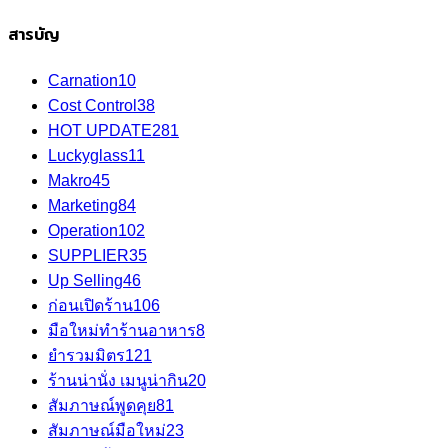
สารบัญ
Carnation
10
Cost Control
38
HOT UPDATE
281
Luckyglass
11
Makro
45
Marketing
84
Operation
102
SUPPLIER
35
Up Selling
46
ก่อนเปิดร้าน
106
มือใหม่ทำร้านอาหาร
8
ยำรวมมิตร
121
ร้านน่านั่ง เมนูน่ากิน
20
สัมภาษณ์พูดคุย
81
สัมภาษณ์มือใหม่
23