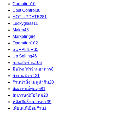
Carnation
10
Cost Control
38
HOT UPDATE
281
Luckyglass
11
Makro
45
Marketing
84
Operation
102
SUPPLIER
35
Up Selling
46
ก่อนเปิดร้าน
106
มือใหม่ทำร้านอาหาร
8
ยำรวมมิตร
121
ร้านน่านั่ง เมนูน่ากิน
20
สัมภาษณ์พูดคุย
81
สัมภาษณ์มือใหม่
23
หลังเปิดร้านอาหาร
39
เพื่อนแท้เยี่ยมร้าน
1