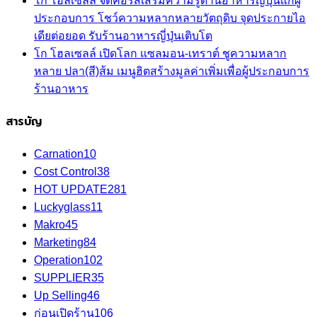
โก โฮลเซลล์ จัดคอร์สเสริมความรู้ด้านอาหารญี่ปุ่นแก่ผู้
ประกอบการ โชว์ความหลากหลายวัตถุดิบ จุดประกายไอ
เดียต่อยอด รับร้านอาหารญี่ปุ่นเติบโต
โก โฮลเซลล์ เปิดโลก แซลมอน-เทราต์ ชูความหลาก
หลาย ปลา(สี)ส้ม เมนูฮิตสร้างมูลค่าเพิ่มเพื่อผู้ประกอบการ
ร้านอาหาร
สารบัญ
Carnation
10
Cost Control
38
HOT UPDATE
281
Luckyglass
11
Makro
45
Marketing
84
Operation
102
SUPPLIER
35
Up Selling
46
ก่อนเปิดร้าน
106