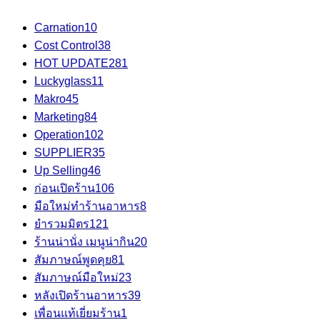
Carnation
10
Cost Control
38
HOT UPDATE
281
Luckyglass
11
Makro
45
Marketing
84
Operation
102
SUPPLIER
35
Up Selling
46
ก่อนเปิดร้าน
106
มือใหม่ทำร้านอาหาร
8
ยำรวมมิตร
121
ร้านน่านั่ง เมนูน่ากิน
20
สัมภาษณ์พูดคุย
81
สัมภาษณ์มือใหม่
23
หลังเปิดร้านอาหาร
39
เพื่อนแท้เยี่ยมร้าน
1